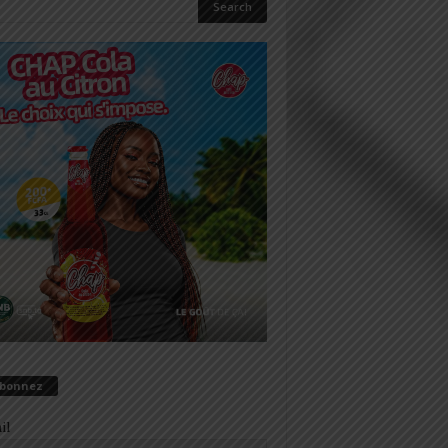
abonnez
il