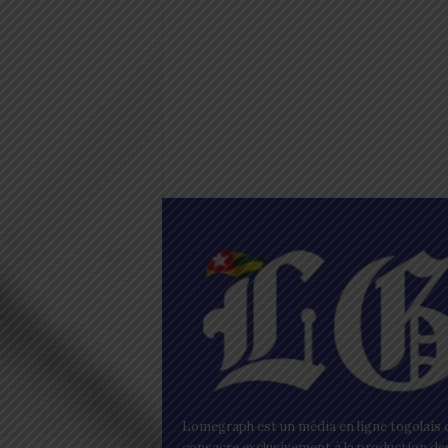
Lomegraph est un média en ligne togolais q
consacre exclusivement à la production de