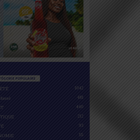
TÉGORIE POPULAIRE
1042
IÉTÉ
481
lassé
440
RT
212
ITIQUE
93
TÉ
55
NOMIE