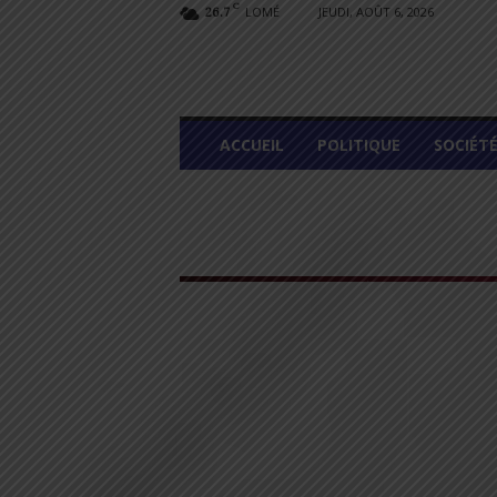
C
LOMÉ
JEUDI, AOÛT 6, 2026
26.7
L
ACCUEIL
POLITIQUE
SOCIÉT
O
M
E
G
R
A
P
H