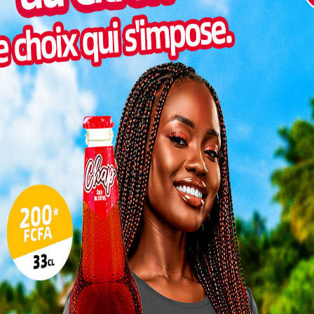
Inter
morc
Togo/
sonne
Togo/
liste
ESSAL
visit
SWED
maitr
L
3
10