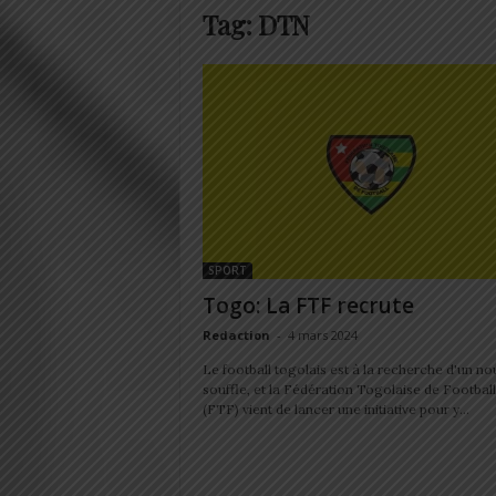
Tag: DTN
SPORT
Togo: La FTF recrute
Redaction
-
4 mars 2024
Le football togolais est à la recherche d'un n
souffle, et la Fédération Togolaise de Football
(FTF) vient de lancer une initiative pour y...