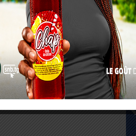
17
24
31
« Juil