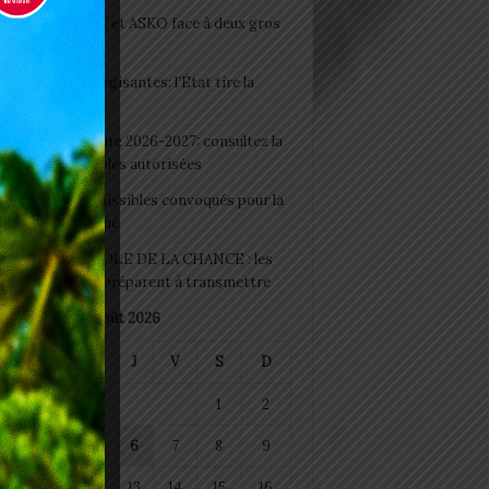
clubs CAF: ASCK et ASKO face à deux gros
eaux
 Boissons énergisantes: l’État tire la
tte d’alarme
 Rentrée scolaire 2026-2027: consultez la
 officielle des écoles autorisées
 2026 : les admissibles convoqués pour la
e médicale à Lomé
D+ Togo / ECOLE DE LA CHANCE : les
es-artisans se préparent à transmettre
août 2026
M
M
J
V
S
D
1
2
4
5
6
7
8
9
11
12
13
14
15
16