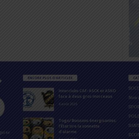
ENCORE PLUS D'ARTICLES
CA
SOC
Interclubs CAF: ASCK et ASKO
face à deux gros morceaux
Non c
6 août 2026
SPO
POL
Togo/ Boissons énergisantes:
SAN
l’État tire la sonnette
d’alarme
ui se
ECO
s