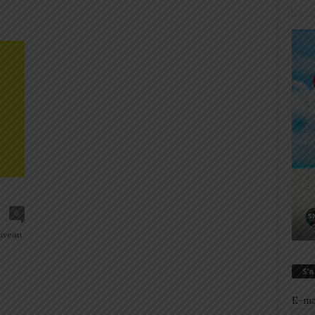
0
ouveau
S’
E-ma