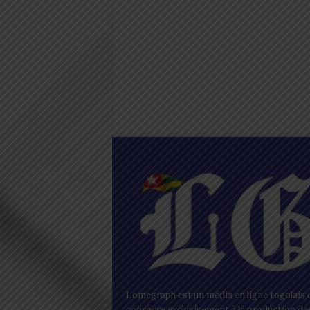
Lomegraph est un média en ligne togolais q
consacre exclusivement à la production de