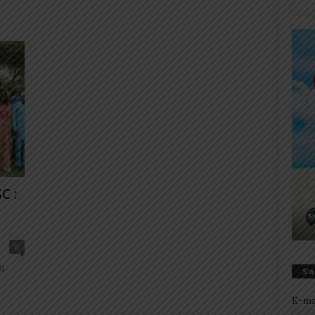
C :
0
31
S’
.
E-ma