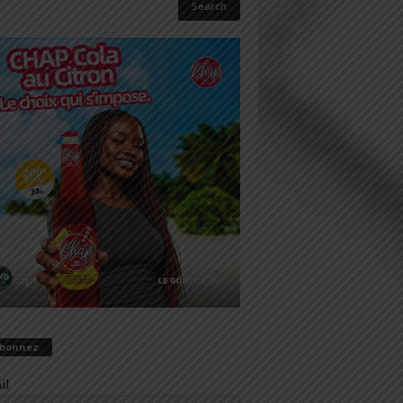
abonnez
il