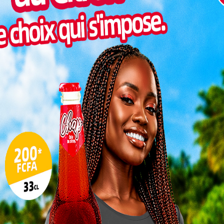
Pilul
une h
Inter
morc
Togo/
sonne
Togo/
liste
ESSAL
visit
L
3
10