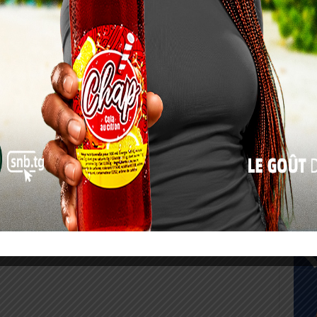
17
24
31
« Juil