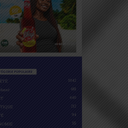
TÉGORIE POPULAIRE
1042
IÉTÉ
481
lassé
440
RT
212
ITIQUE
94
TÉ
55
NOMIE