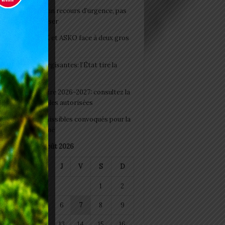
e du lendemain : un recours d’urgence, pas
abitude à banaliser
clubs CAF: ASCK et ASKO face à deux gros
eaux
 Boissons énergisantes: l’État tire la
tte d’alarme
 Rentrée scolaire 2026-2027: consultez la
 officielle des écoles autorisées
 2026 : les admissibles convoqués pour la
e médicale à Lomé
août 2026
M
M
J
V
S
D
1
2
4
5
6
7
8
9
11
12
13
14
15
16