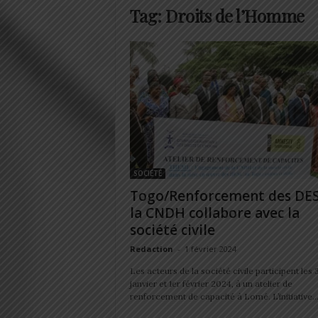
Tag: Droits de l’Homme
SOCIÉTÉ
Togo/Renforcement des DES
la CNDH collabore avec la
société civile
Redaction
-
1 février 2024
Les acteurs de la société civile participent les 
janvier et 1er février 2024, à un atelier de
renforcement de capacité à Lomé. L’initiative..