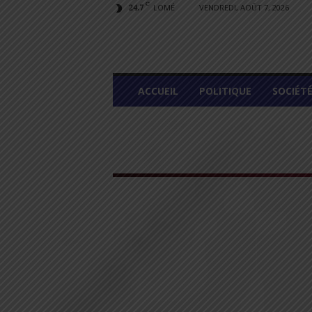
C
LOMÉ
VENDREDI, AOÛT 7, 2026
24.7
L
ACCUEIL
POLITIQUE
SOCIÉT
O
M
E
G
R
A
P
H