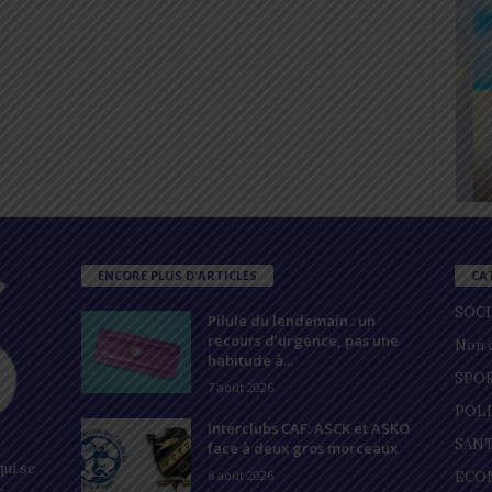
ENCORE PLUS D'ARTICLES
CA
SOC
Pilule du lendemain : un
recours d’urgence, pas une
Non c
habitude à...
SPO
7 août 2026
POL
Interclubs CAF: ASCK et ASKO
SAN
face à deux gros morceaux
ui se
6 août 2026
ECO
s