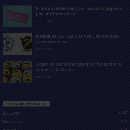
Pilule du lendemain : un recours d’urgence,
pas une habitude à...
7 août 2026
Interclubs CAF: ASCK et ASKO face à deux
gros morceaux
6 août 2026
Togo/ Boissons énergisantes: l’État tire la
sonnette d’alarme
6 août 2026
CATÉGORIE POPULAIRE
1042
SOCIÉTÉ
481
Non classé
440