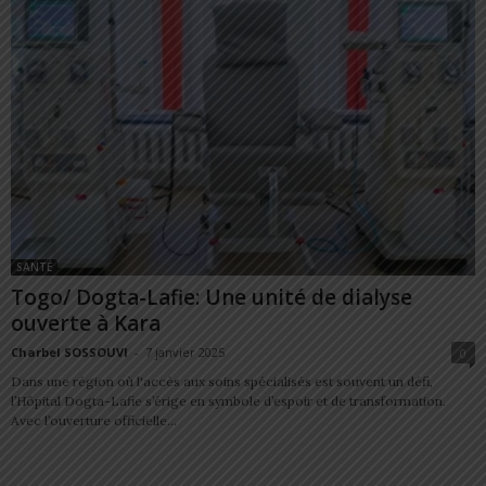
SANTÉ
Togo/ Dogta-Lafie: Une unité de dialyse
ouverte à Kara
Charbel SOSSOUVI
-
7 janvier 2025
0
Dans une région où l'accès aux soins spécialisés est souvent un défi,
l’Hôpital Dogta-Lafie s’érige en symbole d’espoir et de transformation.
Avec l’ouverture officielle...