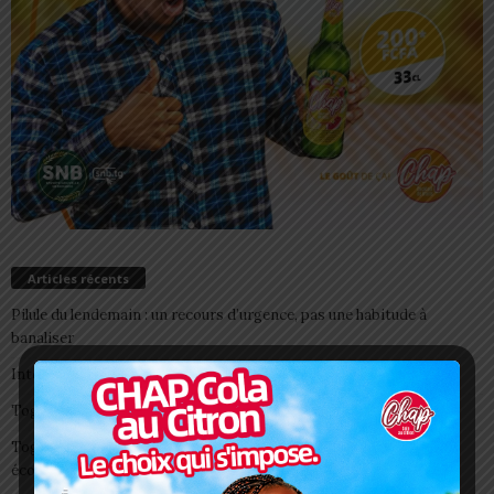
Articles récents
Pilule du lendemain : un recours d’urgence, pas une habitude à
banaliser
Interclubs CAF: ASCK et ASKO face à deux gros morceaux
Togo/ Boissons énergisantes: l’État tire la sonnette d’alarme
Togo/ Rentrée scolaire 2026-2027: consultez la liste officielle des
écoles autorisées