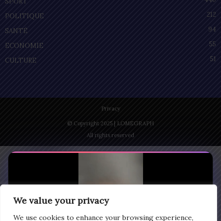
SPORT
212
POLITIQUE
94
SANTÉ
55
ECONOMIE
51
CULTURE
Privacy
© Copyright 2025 | LOMEGRAPH
All rights reserved
We value your privacy
We use cookies to enhance your browsing experience,