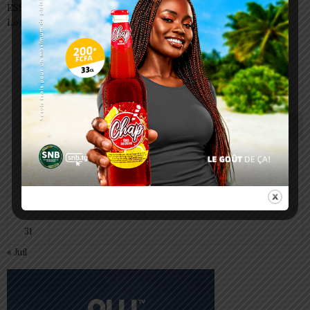
ESSAL 2026 : les admissibles convoqués pour la visite médicale à
Lomé
août 2026
L
M
M
J
V
S
D
1
2
3
4
5
6
7
8
9
10
11
12
13
14
15
16
17
18
19
20
21
22
23
24
25
26
27
28
29
30
31
« Juil