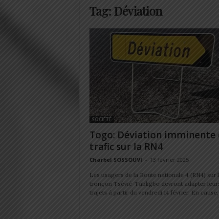
Tag: Déviation
SOCIÉTÉ
Togo: Déviation imminente
trafic sur la RN4
Charbel SOSSOUVI
-
13 février 2025
Les usagers de la Route nationale 4 (RN4) sur 
tronçon Tsévié-Tabligbo devront adapter leur
trajets à partir du vendredi 14 février. En cause,.