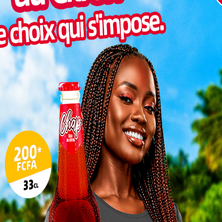
Inter
morc
Togo/
sonne
Togo/
liste
ESSAL
visit
SWED
maitr
L
3
10