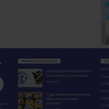
ENCORE PLUS D'ARTICLES
CA
SOC
Interclubs CAF: ASCK et ASKO
face à deux gros morceaux
Non c
6 août 2026
SPO
POL
Togo/ Boissons énergisantes:
SAN
l’État tire la sonnette
d’alarme
ui se
ECO
s