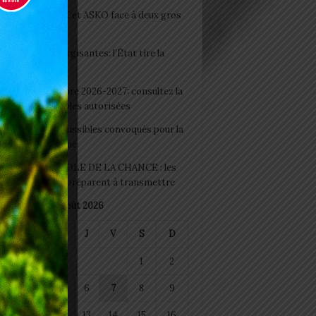
clubs CAF: ASCK et ASKO face à deux gros
eaux
 Boissons énergisantes: l’État tire la
tte d’alarme
 Rentrée scolaire 2026-2027: consultez la
 officielle des écoles autorisées
 2026 : les admissibles convoqués pour la
e médicale à Lomé
D+ Togo / ECOLE DE LA CHANCE : les
es-artisans se préparent à transmettre
août 2026
M
M
J
V
S
D
1
2
4
5
6
7
8
9
11
12
13
14
15
16