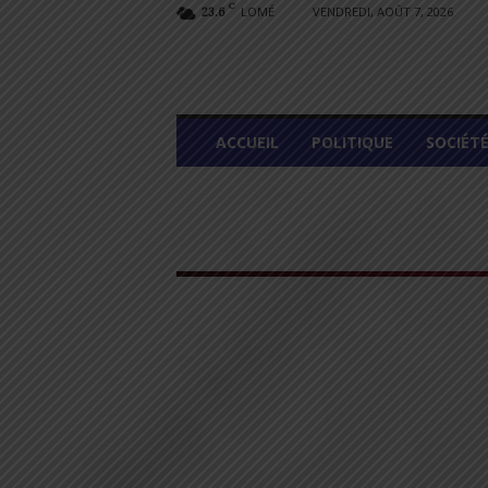
C
LOMÉ
VENDREDI, AOÛT 7, 2026
23.6
L
ACCUEIL
POLITIQUE
SOCIÉT
O
M
E
G
R
A
P
H