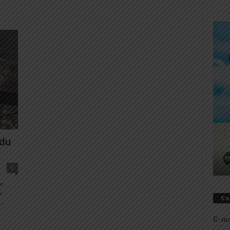
 du
0
le
s
S’
..
E-ma