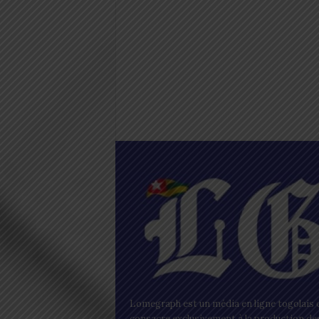
Lomegraph est un média en ligne togolais q
consacre exclusivement à la production de