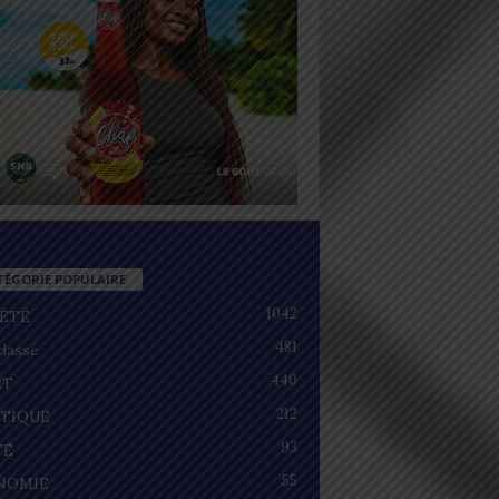
TÉGORIE POPULAIRE
1042
IÉTÉ
481
lassé
440
RT
212
ITIQUE
93
TÉ
55
NOMIE