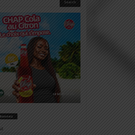
abonnez
il