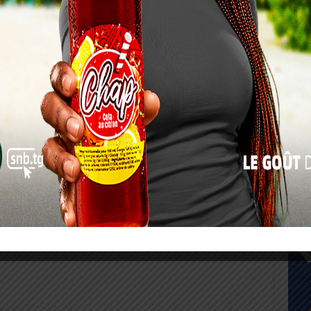
17
24
31
« Juil