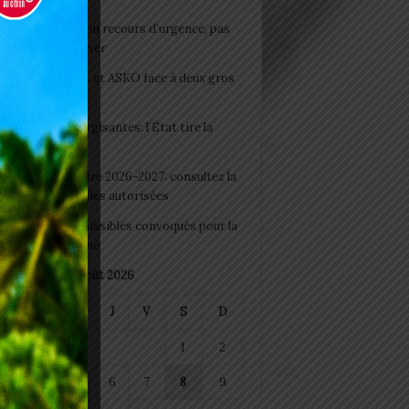
e du lendemain : un recours d’urgence, pas
abitude à banaliser
clubs CAF: ASCK et ASKO face à deux gros
eaux
 Boissons énergisantes: l’État tire la
tte d’alarme
 Rentrée scolaire 2026-2027: consultez la
 officielle des écoles autorisées
 2026 : les admissibles convoqués pour la
e médicale à Lomé
août 2026
M
M
J
V
S
D
1
2
4
5
6
7
8
9