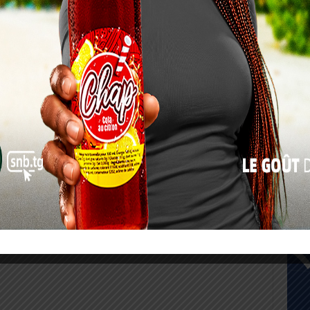
10
17
24
31
« Juil