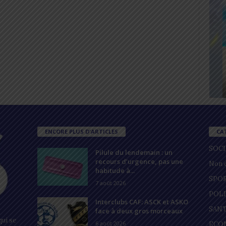
ENCORE PLUS D'ARTICLES
CA
SOC
Pilule du lendemain : un
recours d’urgence, pas une
Non c
habitude à...
SPO
7 août 2026
POL
Interclubs CAF: ASCK et ASKO
SAN
face à deux gros morceaux
ui se
6 août 2026
ECO