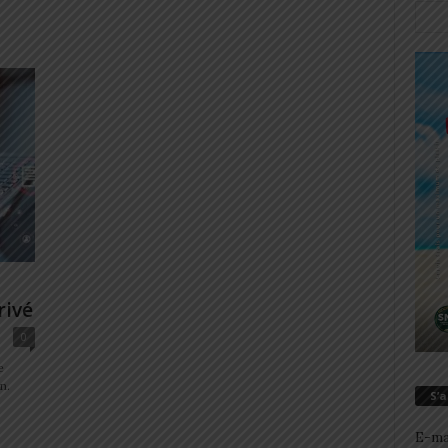
rivé
0
e
n.
S’
E-ma