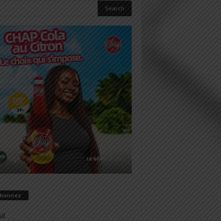
abonnez
il