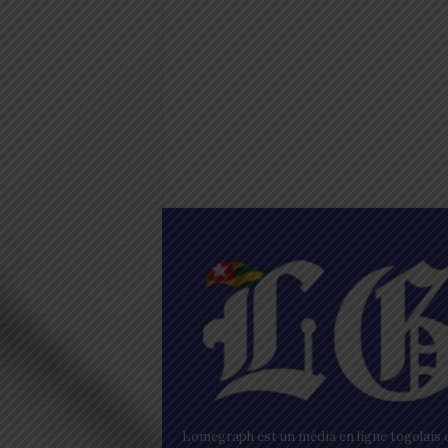
Lomegraph est un média en ligne togolais q