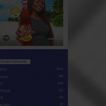
TÉGORIE POPULAIRE
1042
IÉTÉ
481
lassé
440
RT
212
ITIQUE
94
TÉ
55
NOMIE