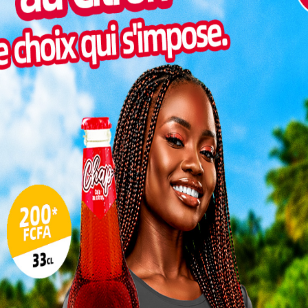
Pilul
une h
Inter
morc
Togo/
sonne
Togo/
liste
ESSAL
visit
L
3