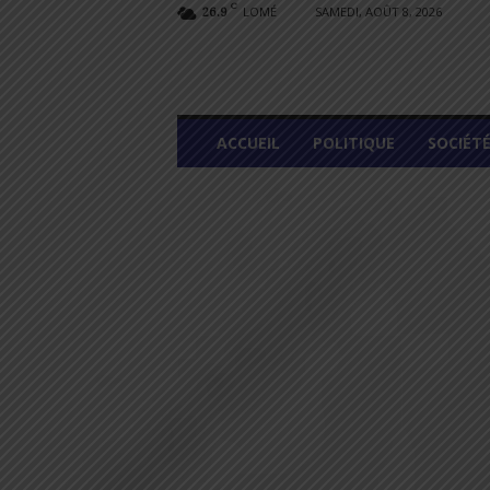
C
LOMÉ
SAMEDI, AOÛT 8, 2026
26.9
L
ACCUEIL
POLITIQUE
SOCIÉT
O
M
E
G
R
A
P
H