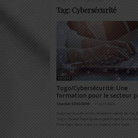
Accueil
Tags
Cybersécurité
Tag: Cybersécurité
SOCIÉTÉ
Togo/Cybersécurité: Une
formation pour le secteur p
Charbel SOSSOUVI
-
11 avril 2025
Dans un monde où les données valent de l’or, l
Togo choisit l’anticipation plutôt que la réactio
Pour faire face à une recrudescence sans...