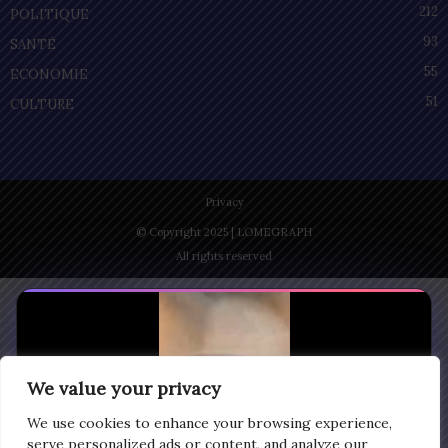
212
POLITIQUE
93
SANTÉ
55
ECONOMIE
51
CULTURE
Privacy
© Copyright 2025 | LOMEGRAPH
All rights reserved
We value your privacy
We use cookies to enhance your browsing experience,
serve personalized ads or content, and analyze our