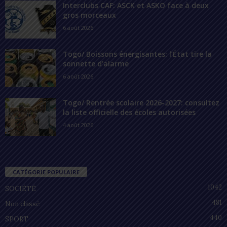
Interclubs CAF: ASCK et ASKO face à deux
gros morceaux
6 août 2026
Togo/ Boissons énergisantes: l’État tire la
sonnette d’alarme
6 août 2026
Togo/ Rentrée scolaire 2026-2027: consultez
la liste officielle des écoles autorisées
4 août 2026
CATÉGORIE POPULAIRE
1042
SOCIÉTÉ
481
Non classé
440
SPORT