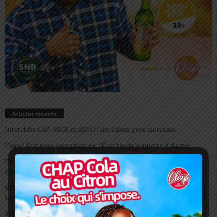
Articles récents
Interclubs CAF: ASCK et ASKO face à deux gros morceaux
Togo/ Boissons énergisantes: l’État tire la sonnette d’alarme
Togo/ Rentrée scolaire 2026-2027: consultez la liste officielle des
écoles autorisées
ESSAL 2026 : les admissibles convoqués pour la visite médicale à
Lomé
SWEDD+ Togo / ECOLE DE LA CHANCE : les maitres-artisans se