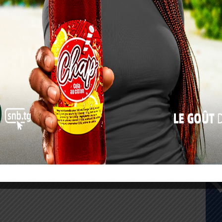
10
17
24
31
« Juil