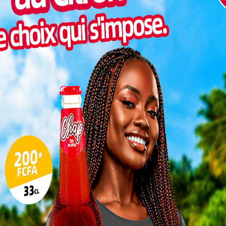
Pilul
une h
Inter
morc
Togo/
sonne
Togo/
liste
ESSAL
visit
L
3