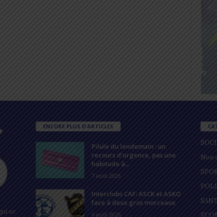
ENCORE PLUS D'ARTICLES
CA
SOC
Pilule du lendemain : un
recours d’urgence, pas une
Non c
habitude à...
SPO
7 août 2026
POL
Interclubs CAF: ASCK et ASKO
SAN
face à deux gros morceaux
ui se
6 août 2026
ECO