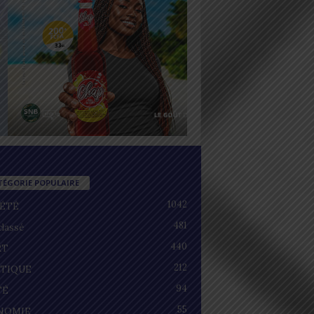
TÉGORIE POPULAIRE
1042
IÉTÉ
481
lassé
440
RT
212
ITIQUE
94
TÉ
55
NOMIE