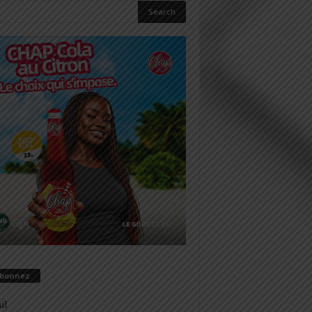
abonnez
il