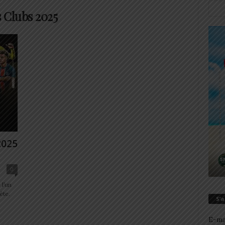
 Clubs 2025
2025
0
 l’un
ète.
S’
E-ma