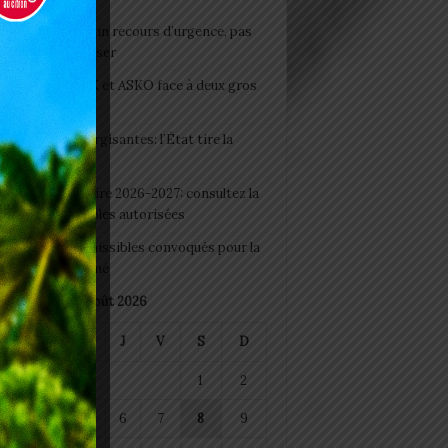
e du lendemain : un recours d’urgence, pas
abitude à banaliser
clubs CAF: ASCK et ASKO face à deux gros
eaux
 Boissons énergisantes: l’État tire la
tte d’alarme
 Rentrée scolaire 2026-2027: consultez la
 officielle des écoles autorisées
 2026 : les admissibles convoqués pour la
e médicale à Lomé
août 2026
M
M
J
V
S
D
1
2
4
5
6
7
8
9