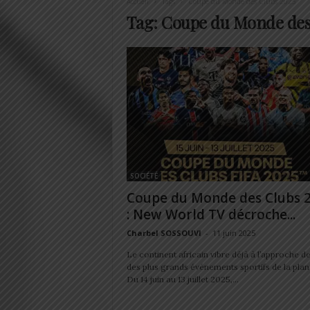
Accueil
Tags
Coupe du Monde des Clubs 2025
Tag: Coupe du Monde des
SOCIÉTÉ
Coupe du Monde des Clubs 
: New World TV décroche...
Charbel SOSSOUVI
-
11 juin 2025
Le continent africain vibre déjà à l’approche de
des plus grands événements sportifs de la plan
Du 14 juin au 13 juillet 2025,...