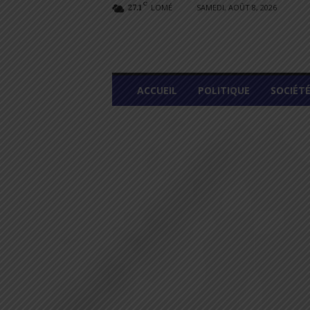
C
LOMÉ
SAMEDI, AOÛT 8, 2026
27.1
L
ACCUEIL
POLITIQUE
SOCIÉT
O
M
E
G
R
A
P
H