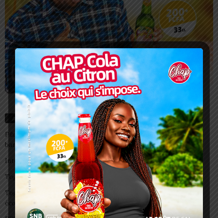
Articles récents
Pilule du lendemain : un recours d’urgence, pas une habitude à
banaliser
Interclubs CAF: ASCK et ASKO face à deux gros morceaux
Togo/ Boissons énergisantes: l’État tire la sonnette d’alarme
Togo/ Rentrée scolaire 2026-2027: consultez la liste officielle des
écoles autorisées