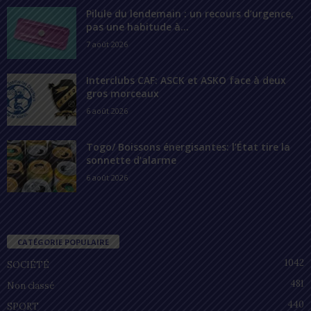
Pilule du lendemain : un recours d’urgence,
pas une habitude à...
7 août 2026
Interclubs CAF: ASCK et ASKO face à deux
gros morceaux
6 août 2026
Togo/ Boissons énergisantes: l’État tire la
sonnette d’alarme
6 août 2026
CATÉGORIE POPULAIRE
1042
SOCIÉTÉ
481
Non classé
440
SPORT