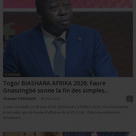
ECONOMIE
Togo/ BIASHARA AFRIKA 2026: Faure
Gnassingbé sonne la fin des simples...
Charbel SOSSOUVI
-
18 mai 2026
0
Lomé accueille ce 18 mai 2026, BIASHARA AFRIKA 2026. Cet évènement
n'est autre que le forum d’affaires de la ZLECAf . Entre investisseurs,
décideurs...