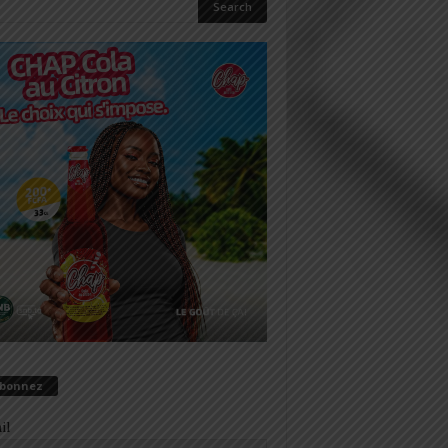
abonnez
il