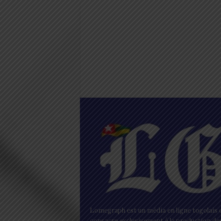
Lomegraph est un média en ligne togolais q
consacre exclusivement à la production de