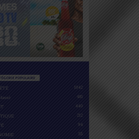
TÉGORIE POPULAIRE
1042
IÉTÉ
481
lassé
440
RT
212
ITIQUE
94
TÉ
55
NOMIE