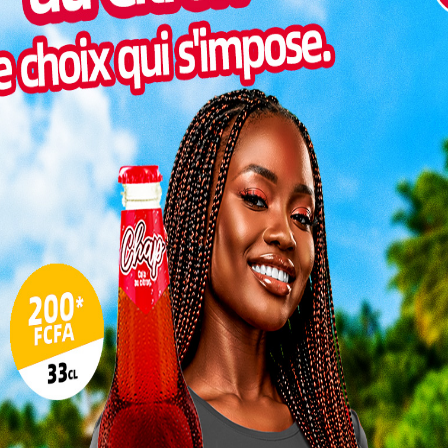
Pilul
une h
Inter
morc
Togo/
sonne
Togo/
liste
ESSAL
visit
L
3
10