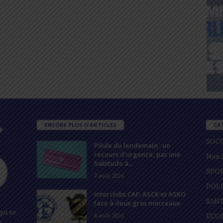
ENCORE PLUS D'ARTICLES
CA
SOC
Pilule du lendemain : un
recours d’urgence, pas une
Non c
habitude à...
SPO
7 août 2026
POL
Interclubs CAF: ASCK et ASKO
SAN
face à deux gros morceaux
ui se
6 août 2026
ECO
s