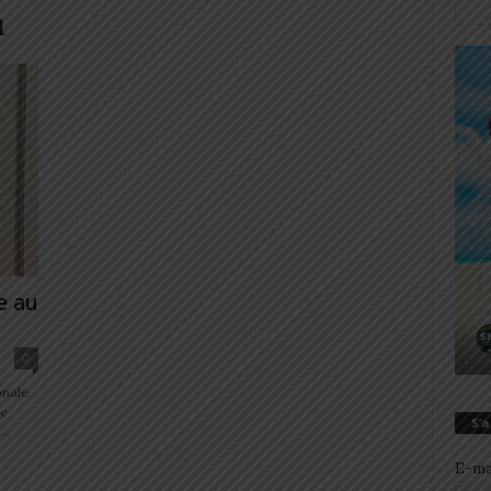
u
e au
0
onale
de
S’
..
E-ma