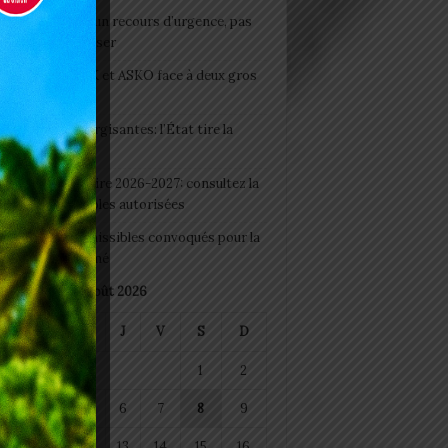
e du lendemain : un recours d’urgence, pas
abitude à banaliser
clubs CAF: ASCK et ASKO face à deux gros
eaux
 Boissons énergisantes: l’État tire la
tte d’alarme
 Rentrée scolaire 2026-2027: consultez la
 officielle des écoles autorisées
 2026 : les admissibles convoqués pour la
e médicale à Lomé
août 2026
M
M
J
V
S
D
1
2
4
5
6
7
8
9
11
12
13
14
15
16