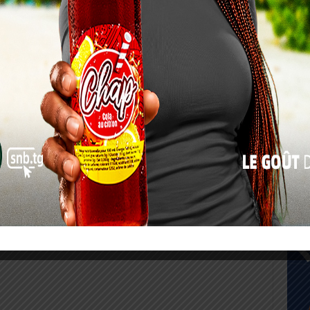
17
24
31
« Juil