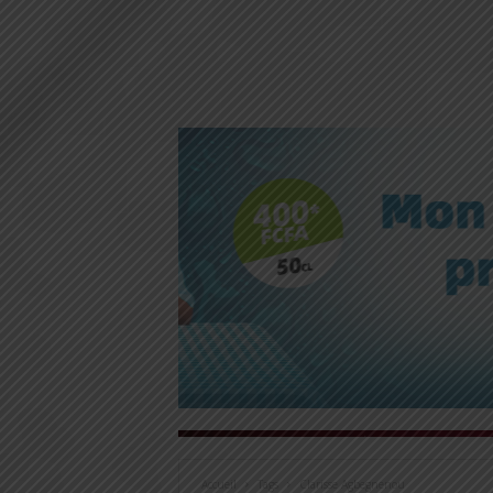
Accueil
Tags
Clarisse Agbegnenou