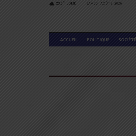
C
LOMÉ
SAMEDI, AOÛT 8, 2026
23.5
L
ACCUEIL
POLITIQUE
SOCIÉT
O
M
E
G
R
A
P
H