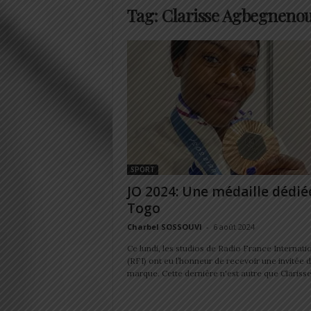
Tag: Clarisse Agbegneno
SPORT
JO 2024: Une médaille dédié
Togo
Charbel SOSSOUVI
-
6 août 2024
Ce lundi, les studios de Radio France Internati
(RFI) ont eu l’honneur de recevoir une invitée 
marque. Cette dernière n'est autre que Clarisse.