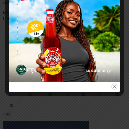
écoles autorisées
ESSAL 2026 : les admissibles convoqués pour la visite médicale à
Lomé
août 2026
L
M
M
J
V
S
D
1
2
3
4
5
6
7
8
9
10
11
12
13
14
15
16
17
18
19
20
21
22
23
24
25
26
27
28
29
30
31
« Juil