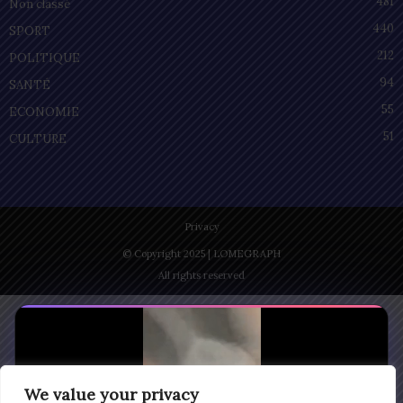
481
Non classé
440
SPORT
212
POLITIQUE
94
SANTÉ
55
ECONOMIE
51
CULTURE
Privacy
© Copyright 2025 | LOMEGRAPH
All rights reserved
We value your privacy