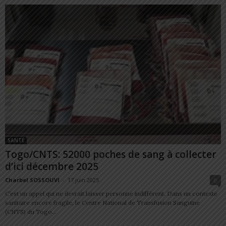
SANTÉ
Togo/CNTS: 52000 poches de sang à collecter
d’ici décembre 2025
Charbel SOSSOUVI
-
17 juin 2025
0
C’est un appel qui ne devrait laisser personne indifférent. Dans un contexte
sanitaire encore fragile, le Centre National de Transfusion Sanguine
(CNTS) du Togo...