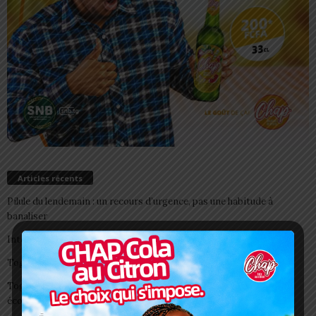
Articles récents
Pilule du lendemain : un recours d’urgence, pas une habitude à
banaliser
Interclubs CAF: ASCK et ASKO face à deux gros morceaux
Togo/ Boissons énergisantes: l’État tire la sonnette d’alarme
Togo/ Rentrée scolaire 2026-2027: consultez la liste officielle des
écoles autorisées