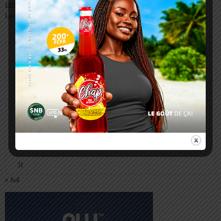
ESSAL 2026 : les admissibles convoqués pour la visite médicale à
Lomé
août 2026
L
M
M
J
V
S
D
1
2
3
4
5
6
7
8
9
10
11
12
13
14
15
16
17
18
19
20
21
22
23
24
25
26
27
28
29
30
31
« Juil