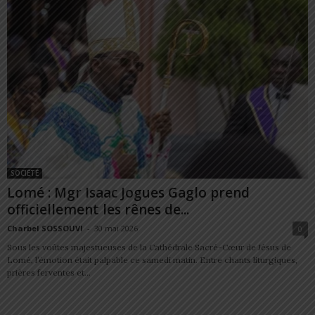
SOCIÉTÉ
Lomé : Mgr Isaac Jogues Gaglo prend
officiellement les rênes de...
Charbel SOSSOUVI
-
30 mai 2026
0
Sous les voûtes majestueuses de la Cathédrale Sacré-Cœur de Jésus de
Lomé, l’émotion était palpable ce samedi matin. Entre chants liturgiques,
prières ferventes et...