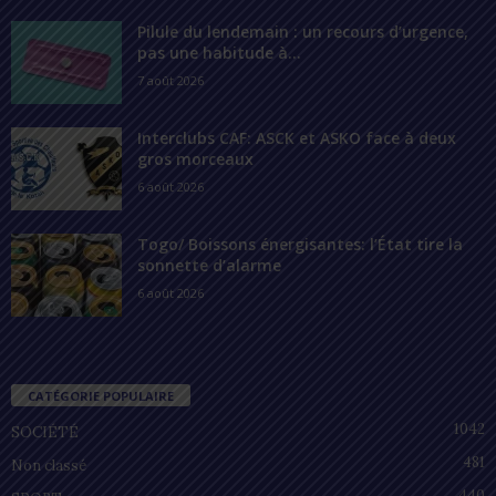
Pilule du lendemain : un recours d’urgence,
pas une habitude à...
7 août 2026
Interclubs CAF: ASCK et ASKO face à deux
gros morceaux
6 août 2026
Togo/ Boissons énergisantes: l’État tire la
sonnette d’alarme
6 août 2026
CATÉGORIE POPULAIRE
1042
SOCIÉTÉ
481
Non classé
440