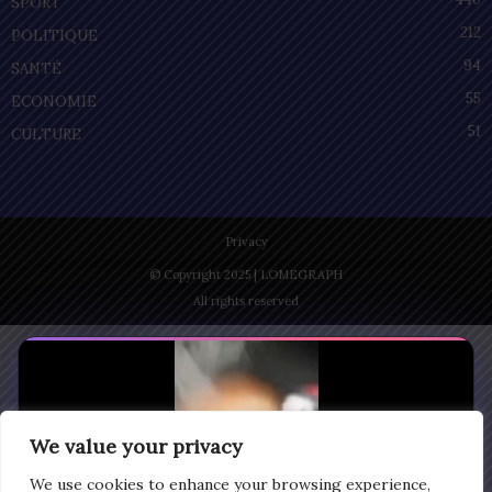
SPORT
212
POLITIQUE
94
SANTÉ
55
ECONOMIE
51
CULTURE
Privacy
© Copyright 2025 | LOMEGRAPH
All rights reserved
We value your privacy
We use cookies to enhance your browsing experience,