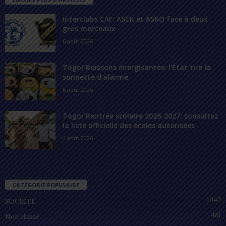
Interclubs CAF: ASCK et ASKO face à deux
gros morceaux
6 août 2026
Togo/ Boissons énergisantes: l’État tire la
sonnette d’alarme
6 août 2026
Togo/ Rentrée scolaire 2026-2027: consultez
la liste officielle des écoles autorisées
4 août 2026
CATÉGORIE POPULAIRE
1042
SOCIÉTÉ
481
Non classé