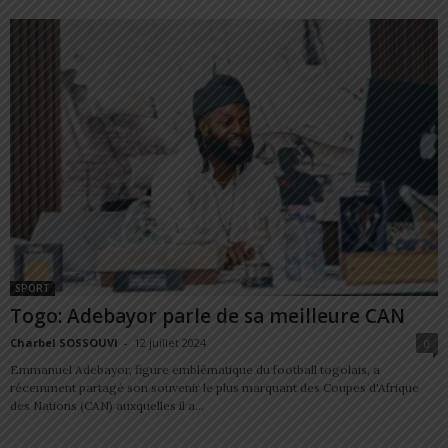
SPORT
Togo: Adebayor parle de sa meilleure CAN
Charbel SOSSOUVI
-
12 juillet 2024
0
Emmanuel Adebayor, figure emblématique du football togolais, a
récemment partagé son souvenir le plus marquant des Coupes d'Afrique
des Nations (CAN) auxquelles il a...