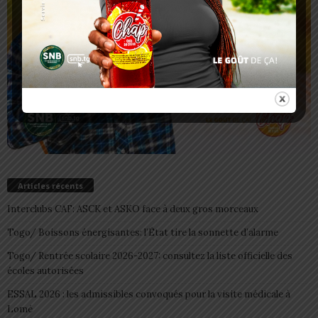
Articles récents
Interclubs CAF: ASCK et ASKO face à deux gros morceaux
Togo/ Boissons énergisantes: l’État tire la sonnette d’alarme
Togo/ Rentrée scolaire 2026-2027: consultez la liste officielle des
écoles autorisées
ESSAL 2026 : les admissibles convoqués pour la visite médicale à
Lomé