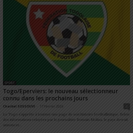
SPORT
Togo/Eperviers: le nouveau sélectionneur
connu dans les prochains jours
Charbel SOSSOUVI
-
17 février 2026
0
Le Togo s’apprête à tourner une page de son histoire footballistique. Selon
des informations relayées par le journaliste Romain Molina, le pays devrait
annoncer...