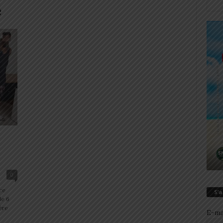
é
0
ce
S’
de 6
ère
E-ma