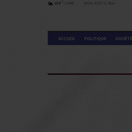
C
LOMÉ
JEUDI, AOÛT 6, 2026
25.8
L
ACCUEIL
POLITIQUE
SOCIÉT
O
M
E
G
R
A
P
H