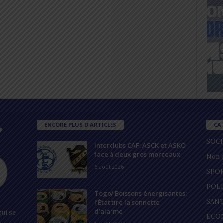
ENCORE PLUS D'ARTICLES
CA
SOC
Interclubs CAF: ASCK et ASKO
face à deux gros morceaux
Non c
6 août 2026
SPO
POL
Togo/ Boissons énergisantes:
SAN
l’État tire la sonnette
d’alarme
ui se
ECO
s