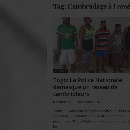
Tag: Cambriolage à Lom
SOCIÉTÉ
Togo: La Police Nationale
démasque un réseau de
cambrioleurs
Redaction
-
6 novembre 2023
Deux individus ont été appréhendés par la Poli
Nationale, révélant les tentacules d'un réseau 
personnes. Trois d'entre eux étaient déjà derri
les...