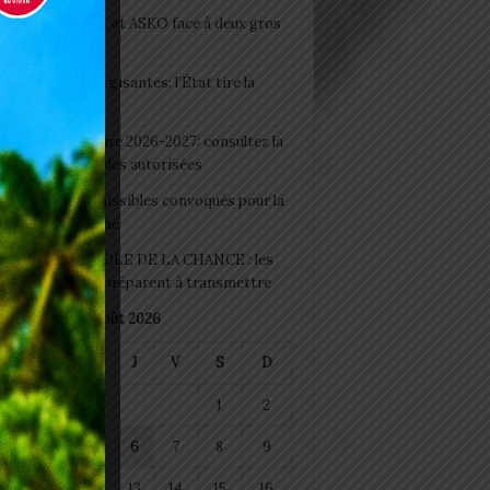
clubs CAF: ASCK et ASKO face à deux gros
eaux
 Boissons énergisantes: l’État tire la
tte d’alarme
 Rentrée scolaire 2026-2027: consultez la
 officielle des écoles autorisées
 2026 : les admissibles convoqués pour la
e médicale à Lomé
D+ Togo / ECOLE DE LA CHANCE : les
es-artisans se préparent à transmettre
août 2026
M
M
J
V
S
D
1
2
4
5
6
7
8
9
11
12
13
14
15
16