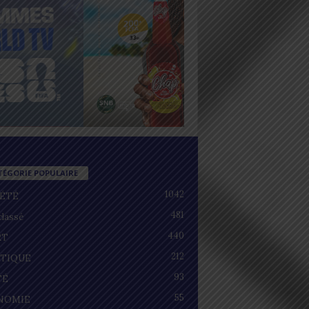
TÉGORIE POPULAIRE
1042
IÉTÉ
481
lassé
440
RT
212
ITIQUE
93
TÉ
55
NOMIE