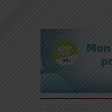
Accueil
Tags
Cambriolage à Lomé