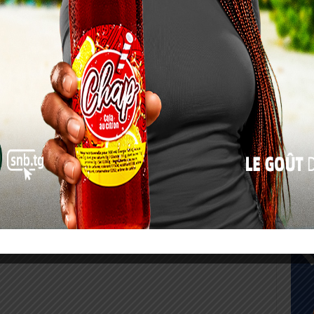
17
24
31
« Juil