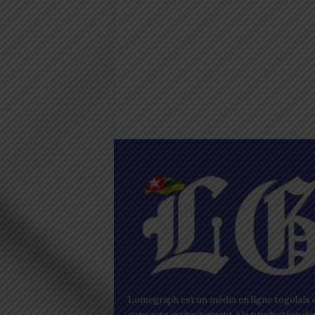
Lomegraph est un média en ligne togolais q
consacre exclusivement à la production de