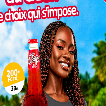
Inter
morc
Togo/
sonne
Togo/
liste
ESSAL
visit
SWED
maitr
L
3
10