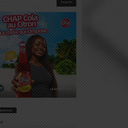
abonnez
il