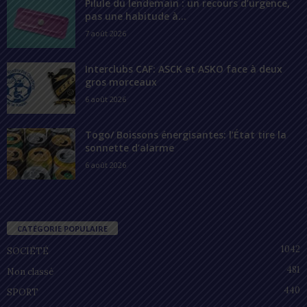
Pilule du lendemain : un recours d’urgence,
pas une habitude à...
7 août 2026
Interclubs CAF: ASCK et ASKO face à deux
gros morceaux
6 août 2026
Togo/ Boissons énergisantes: l’État tire la
sonnette d’alarme
6 août 2026
CATÉGORIE POPULAIRE
1042
SOCIÉTÉ
481
Non classé
440
SPORT