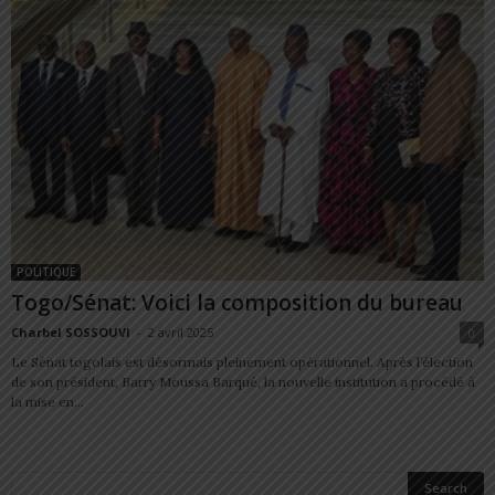
POLITIQUE
Togo/Sénat: Voici la composition du bureau
Charbel SOSSOUVI
-
2 avril 2025
0
Le Sénat togolais est désormais pleinement opérationnel. Après l’élection
de son président, Barry Moussa Barqué, la nouvelle institution a procédé à
la mise en...