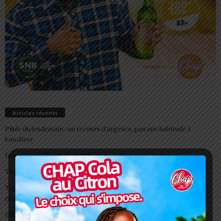
Articles récents
Pilule du lendemain : un recours d’urgence, pas une habitude à
banaliser
Interclubs CAF: ASCK et ASKO face à deux gros morceaux
Togo/ Boissons énergisantes: l’État tire la sonnette d’alarme
Togo/ Rentrée scolaire 2026-2027: consultez la liste officielle des
écoles autorisées
ESSAL 2026 : les admissibles convoqués pour la visite médicale à