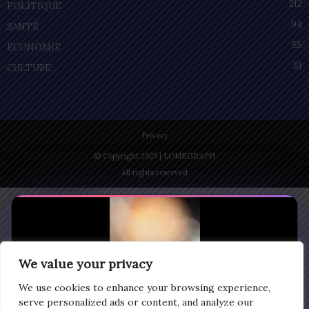
212
POLITIQUE
94
SANTÉ
55
ECONOMIE
51
CULTURE
Privacy
© Copyright 2025 | LOMEGRAPH
All rights reserved
We value your privacy
We use cookies to enhance your browsing experience,
serve personalized ads or content, and analyze our