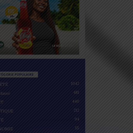
TÉGORIE POPULAIRE
1042
IÉTÉ
481
lassé
440
RT
212
ITIQUE
94
TÉ
55
NOMIE