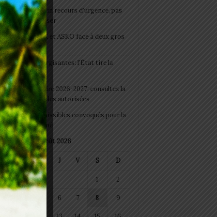
e du lendemain : un recours d’urgence, pas
abitude à banaliser
clubs CAF: ASCK et ASKO face à deux gros
eaux
 Boissons énergisantes: l’État tire la
tte d’alarme
 Rentrée scolaire 2026-2027: consultez la
 officielle des écoles autorisées
 2026 : les admissibles convoqués pour la
e médicale à Lomé
août 2026
M
M
J
V
S
D
1
2
4
5
6
7
8
9
11
12
13
14
15
16