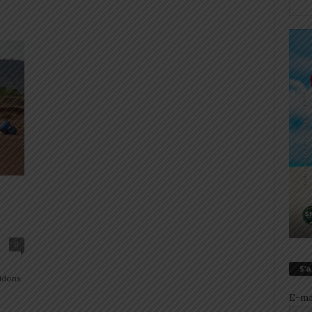
0
S’
bidons
E-ma