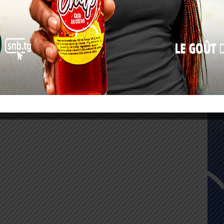
17
24
31
« Juil