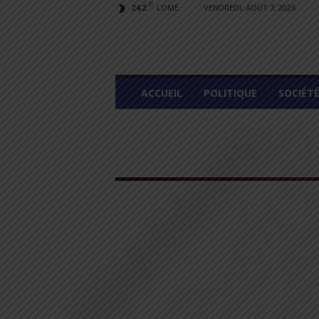
C
LOMÉ
VENDREDI, AOÛT 7, 2026
24.2
L
ACCUEIL
POLITIQUE
SOCIÉT
O
M
E
G
R
A
P
H