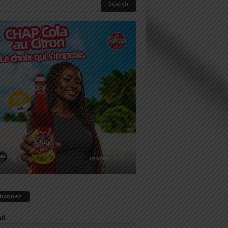
abonnez
il