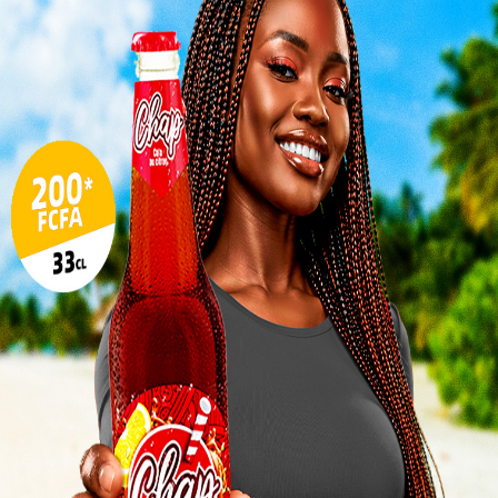
Pilul
une h
Inter
morc
Togo/
sonne
Togo/
liste
ESSAL
visit
L
3
10