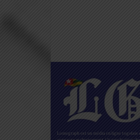
Lomegraph est un média en ligne togolais q
consacre exclusivement à la production de