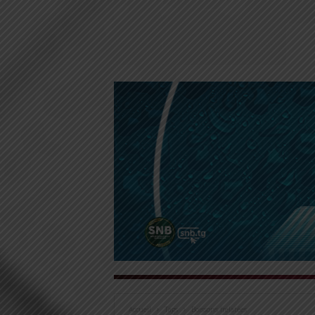
Accueil
Tags
Boissons frelatées