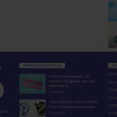
ENCORE PLUS D'ARTICLES
CA
SOC
Pilule du lendemain : un
recours d’urgence, pas une
Non c
habitude à...
SPO
7 août 2026
POL
Interclubs CAF: ASCK et ASKO
SAN
face à deux gros morceaux
ui se
6 août 2026
ECO
s