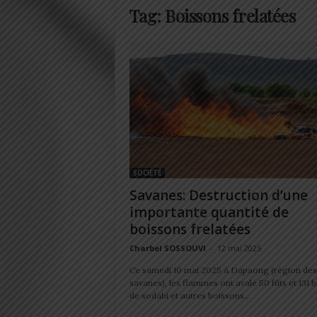
Tag: Boissons frelatées
SOCIÉTÉ
Savanes: Destruction d’une
importante quantité de
boissons frelatées
Charbel SOSSOUVI
-
12 mai 2025
Ce samedi 10 mai 2025 à Dapaong (région des
savanes), les flammes ont avalé 50 fûts et 131 
de sodabi et autres boissons...