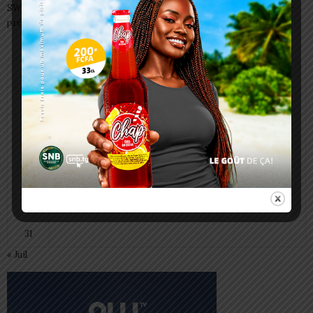
SWEDD+ Togo / ECOLE DE LA CHANCE : les maitres-artisans se
préparent à transmettre
août 2026
L
M
M
J
V
S
D
1
2
3
4
5
6
7
8
9
10
11
12
13
14
15
16
17
18
19
20
21
22
23
24
25
26
27
28
29
30
31
« Juil