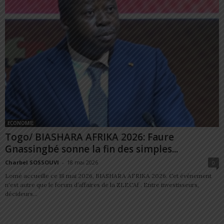
ECONOMIE
Togo/ BIASHARA AFRIKA 2026: Faure
Gnassingbé sonne la fin des simples...
Charbel SOSSOUVI
-
18 mai 2026
0
Lomé accueille ce 18 mai 2026, BIASHARA AFRIKA 2026. Cet évènement
n'est autre que le forum d’affaires de la ZLECAf . Entre investisseurs,
décideurs...