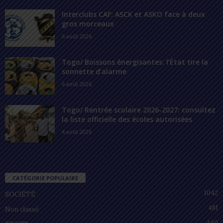
Interclubs CAF: ASCK et ASKO face à deux
gros morceaux
6 août 2026
Togo/ Boissons énergisantes: l’État tire la
sonnette d’alarme
6 août 2026
Togo/ Rentrée scolaire 2026-2027: consultez
la liste officielle des écoles autorisées
4 août 2026
CATÉGORIE POPULAIRE
1042
SOCIÉTÉ
481
Non classé
440