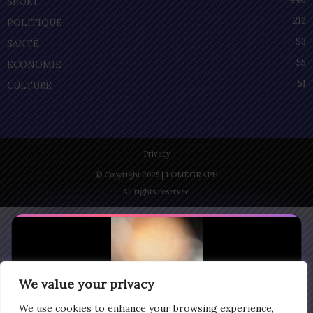
SPORT
212
POLITIQUE
93
SANTÉ
55
ECONOMIE
51
CULTURE
Privacy
© Copyright 2025 | LOMEGRAPH
All rights reserved
We value your privacy
We use cookies to enhance your browsing experience,