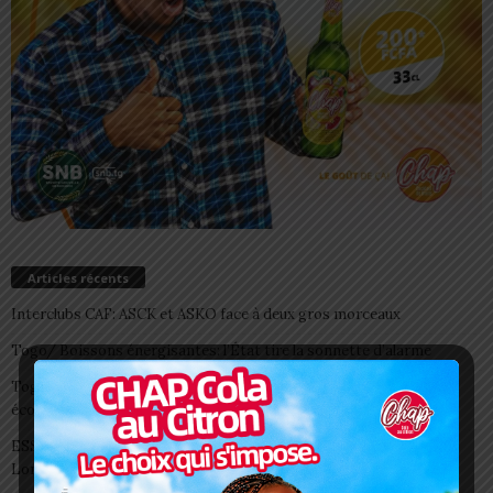
Articles récents
Interclubs CAF: ASCK et ASKO face à deux gros morceaux
Togo/ Boissons énergisantes: l’État tire la sonnette d’alarme
Togo/ Rentrée scolaire 2026-2027: consultez la liste officielle des
écoles autorisées
ESSAL 2026 : les admissibles convoqués pour la visite médicale à
Lomé