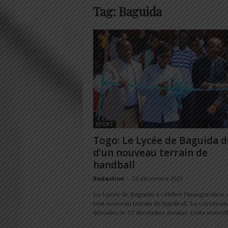
Tag: Baguida
SPORT
Togo: Le Lycée de Baguida d
d’un nouveau terrain de
handball
Redaction
-
26 décembre 2023
Le Lycée de Baguida a célébré l'inauguration 
tout nouveau terrain de handball. La cérémonie
déroulée le 22 décembre dernier. Cette nouvelle