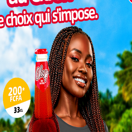
Pilul
une h
Inter
morc
Togo/
sonne
Togo/
liste
ESSAL
visit
L
3
10