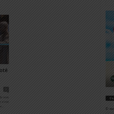
oté
0
de son
S’
 s'est
...
E-ma