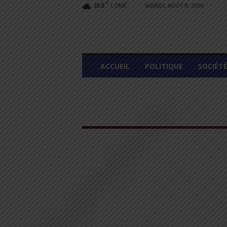
C
LOMÉ
SAMEDI, AOÛT 8, 2026
23.5
L
ACCUEIL
POLITIQUE
SOCIÉT
O
M
E
G
R
A
P
H