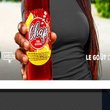
17
24
31
« Juil