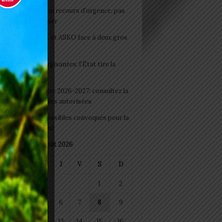
e du lendemain : un recours d’urgence, pas
abitude à banaliser
clubs CAF: ASCK et ASKO face à deux gros
eaux
 Boissons énergisantes: l’État tire la
tte d’alarme
 Rentrée scolaire 2026-2027: consultez la
 officielle des écoles autorisées
 2026 : les admissibles convoqués pour la
e médicale à Lomé
août 2026
M
M
J
V
S
D
1
2
4
5
6
7
8
9
11
12
13
14
15
16