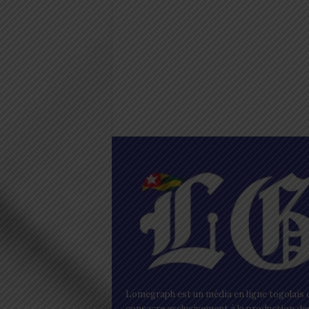
Lomegraph est un média en ligne togolais q
consacre exclusivement à la production de