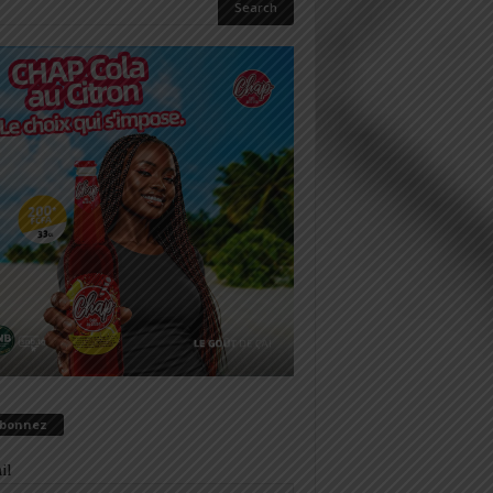
abonnez
il