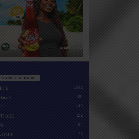
TÉGORIE POPULAIRE
1042
IÉTÉ
481
lassé
440
RT
212
ITIQUE
94
TÉ
55
NOMIE