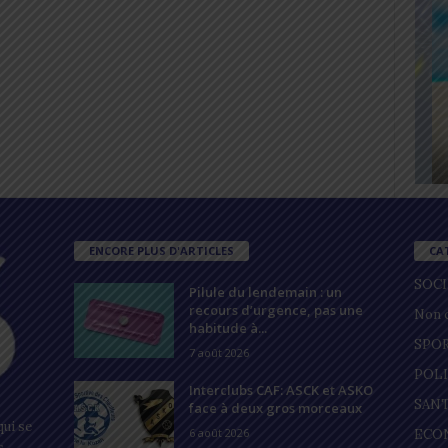
ENCORE PLUS D'ARTICLES
CA
SOC
Pilule du lendemain : un
recours d’urgence, pas une
Non c
habitude à...
SPO
7 août 2026
POL
Interclubs CAF: ASCK et ASKO
SAN
face à deux gros morceaux
ui se
6 août 2026
ECO
s