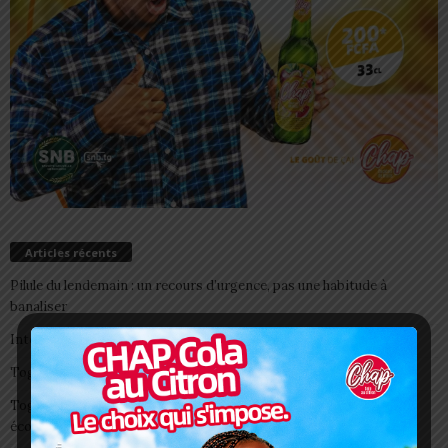
Articles récents
Pilule du lendemain : un recours d’urgence, pas une habitude à
banaliser
Interclubs CAF: ASCK et ASKO face à deux gros morceaux
Togo/ Boissons énergisantes: l’État tire la sonnette d’alarme
Togo/ Rentrée scolaire 2026-2027: consultez la liste officielle des
écoles autorisées