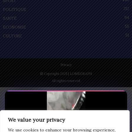
SPORT
212
POLITIQUE
94
SANTÉ
55
ECONOMIE
51
CULTURE
Privacy
© Copyright 2025 | LOMEGRAPH
All rights reserved
We value your privacy
We use cookies to enhance your browsing experience,