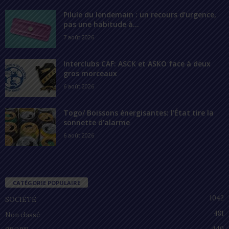
Pilule du lendemain : un recours d’urgence,
pas une habitude à...
7 août 2026
Interclubs CAF: ASCK et ASKO face à deux
gros morceaux
6 août 2026
Togo/ Boissons énergisantes: l’État tire la
sonnette d’alarme
6 août 2026
CATÉGORIE POPULAIRE
1042
SOCIÉTÉ
481
Non classé
440