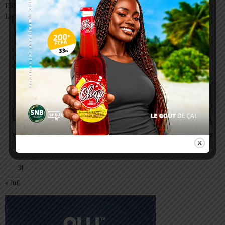
ESSAL 2026 : les admissibles convoqués pour la visite médicale à
Lomé
août 2026
L
M
M
J
V
S
D
1
2
3
4
5
6
7
8
9
10
11
12
13
14
15
16
17
18
19
20
21
22
23
24
25
26
27
28
29
30
31
« Juil