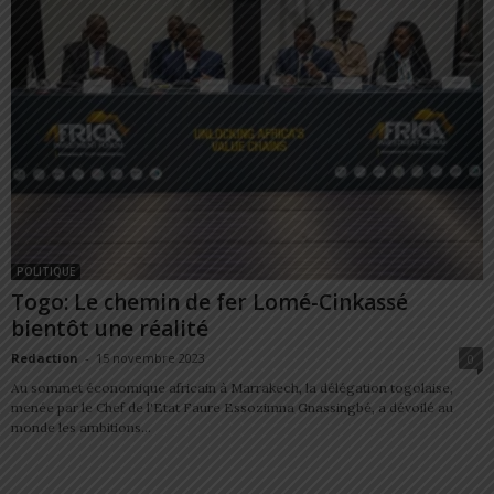
POLITIQUE
Togo: Le chemin de fer Lomé-Cinkassé
bientôt une réalité
Redaction
-
15 novembre 2023
0
Au sommet économique africain à Marrakech, la délégation togolaise,
menée par le Chef de l'Etat Faure Essozimna Gnassingbé, a dévoilé au
monde les ambitions...