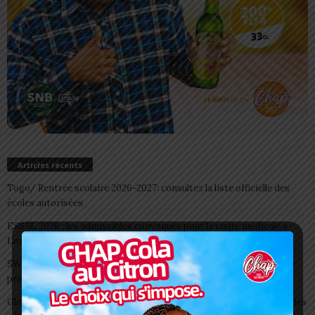
Articles récents
Togo/ Rentrée scolaire 2026-2027: consultez la liste officielle des
écoles autorisées
ESSAL 2026 : les admissibles convoqués pour la visite médicale à
Lomé
SWEDD+ Togo / ECOLE DE LA CHANCE : les maitres-artisans se
préparent à transmettre
Glory Night 2026: Sonnie Badu fait chanter des milliers de personnes