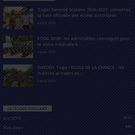
Togo/ Rentrée scolaire 2026-2027: consultez
la liste officielle des écoles autorisées
4 août 2026
ESSAL 2026 : les admissibles convoqués pour
la visite médicale à...
4 août 2026
SWEDD+ Togo / ECOLE DE LA CHANCE : les
maitres-artisans se...
3 août 2026
CATÉGORIE POPULAIRE
1042
SOCIÉTÉ
480
Non classé