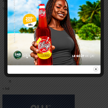
à Lomé
Vogan : AGRI-ESPOIR récompense les meilleurs talents
août 2026
L
M
M
J
V
S
D
1
2
3
4
5
6
7
8
9
10
11
12
13
14
15
16
17
18
19
20
21
22
23
24
25
26
27
28
29
30
31
« Juil