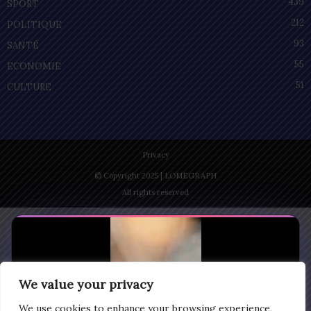
439
SPORT
212
POLITIQUE
93
SANTÉ
55
ECONOMIE
51
CULTURE
Privacy
© Copyright 2025 | LOMEGRAPH
All rights reserved
We value your privacy
We use cookies to enhance your browsing experience,