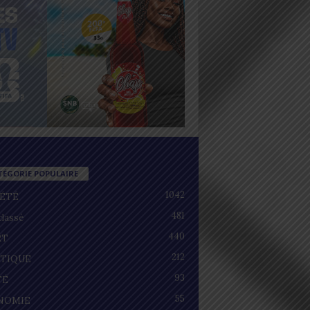
TÉGORIE POPULAIRE
1042
IÉTÉ
481
lassé
440
RT
212
ITIQUE
93
TÉ
55
NOMIE