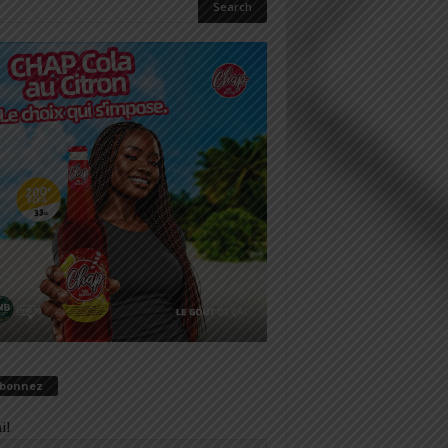
abonnez
il