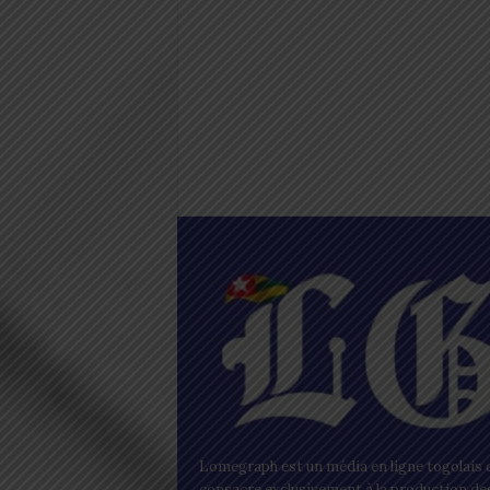
Lomegraph est un média en ligne togolais q
consacre exclusivement à la production de