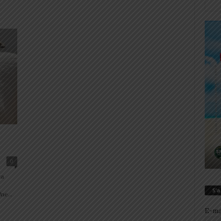
0
ra
S’
ne...
E-ma