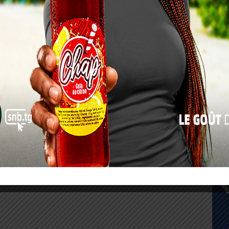
17
24
31
« Juil