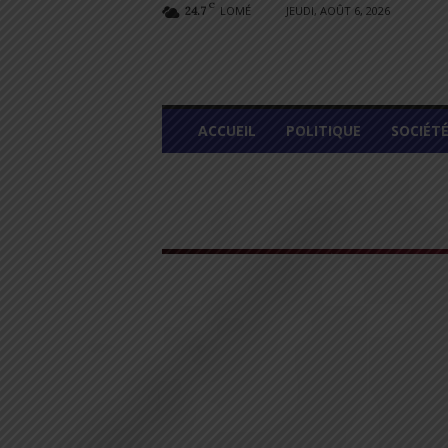
C
LOMÉ
JEUDI, AOÛT 6, 2026
24.7
L
ACCUEIL
POLITIQUE
SOCIÉT
O
M
E
G
R
A
P
H