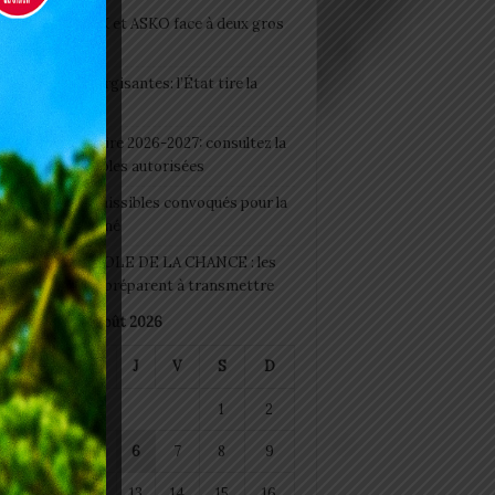
clubs CAF: ASCK et ASKO face à deux gros
eaux
 Boissons énergisantes: l’État tire la
tte d’alarme
 Rentrée scolaire 2026-2027: consultez la
 officielle des écoles autorisées
 2026 : les admissibles convoqués pour la
e médicale à Lomé
D+ Togo / ECOLE DE LA CHANCE : les
es-artisans se préparent à transmettre
août 2026
M
M
J
V
S
D
1
2
4
5
6
7
8
9
11
12
13
14
15
16