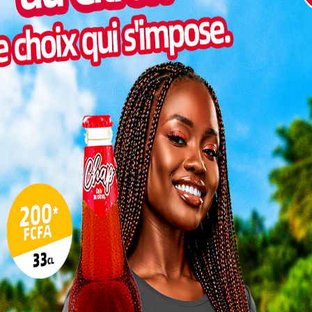
Inter
morc
Togo/
sonne
Togo/
liste
ESSAL
visit
SWED
maitr
L
3
10