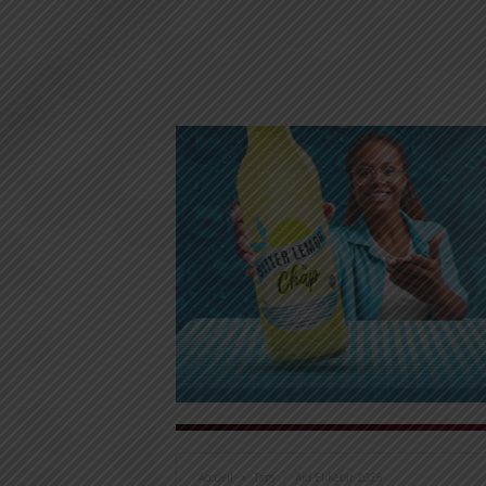
Accueil
Tags
Aïd El-Kébir 2025