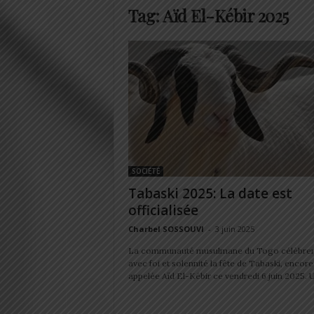
Tag: Aïd El-Kébir 2025
SOCIÉTÉ
Tabaski 2025: La date est
officialisée
Charbel SOSSOUVI
-
3 juin 2025
La communauté musulmane du Togo célèbre
avec foi et solennité la fête de Tabaski, encore
appelée Aïd El-Kébir ce vendredi 6 juin 2025. U