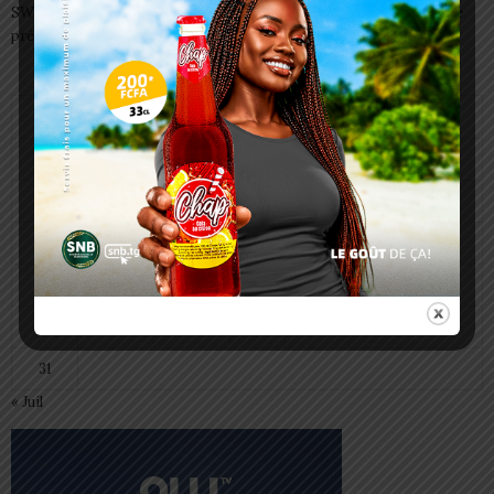
SWEDD+ Togo / ECOLE DE LA CHANCE : les maitres-artisans se
préparent à transmettre
août 2026
L
M
M
J
V
S
D
1
2
3
4
5
6
7
8
9
10
11
12
13
14
15
16
17
18
19
20
21
22
23
24
25
26
27
28
29
30
31
« Juil