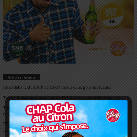
Articles récents
Interclubs CAF: ASCK et ASKO face à deux gros morceaux
Togo/ Boissons énergisantes: l’État tire la sonnette d’alarme
Togo/ Rentrée scolaire 2026-2027: consultez la liste officielle des
écoles autorisées
ESSAL 2026 : les admissibles convoqués pour la visite médicale à
Lomé