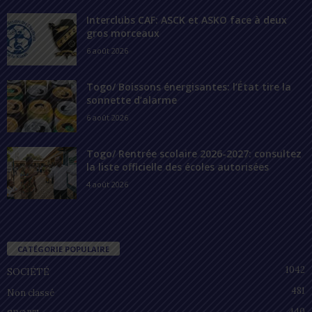
Interclubs CAF: ASCK et ASKO face à deux
gros morceaux
6 août 2026
Togo/ Boissons énergisantes: l’État tire la
sonnette d’alarme
6 août 2026
Togo/ Rentrée scolaire 2026-2027: consultez
la liste officielle des écoles autorisées
4 août 2026
CATÉGORIE POPULAIRE
1042
SOCIÉTÉ
481
Non classé
440