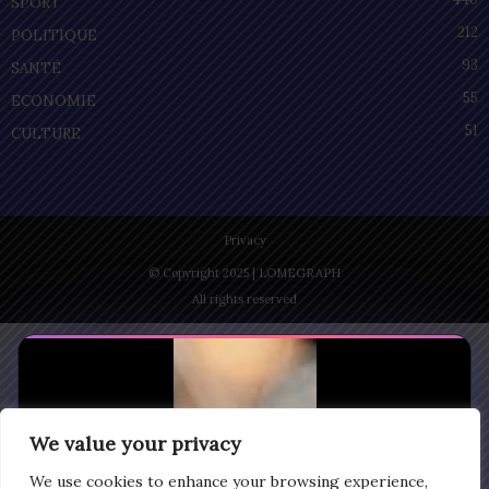
SPORT
212
POLITIQUE
93
SANTÉ
55
ECONOMIE
51
CULTURE
Privacy
© Copyright 2025 | LOMEGRAPH
All rights reserved
We value your privacy
We use cookies to enhance your browsing experience,