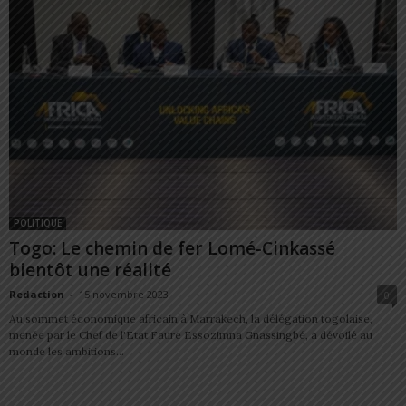
POLITIQUE
Togo: Le chemin de fer Lomé-Cinkassé
bientôt une réalité
Redaction
-
15 novembre 2023
0
Au sommet économique africain à Marrakech, la délégation togolaise,
menée par le Chef de l'Etat Faure Essozimna Gnassingbé, a dévoilé au
monde les ambitions...