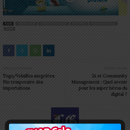
TAGS
ARRESTATION
CYBER ESCROQUERIE
FEATURED
POLICE NATIONALE
TOGO
Article précédent
Article suivant
Togo/Volailles surgelées:
IA et Community
Fin temporaire des
Management : Quel avenir
importations
pour les super héros du
digital ?