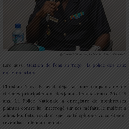
@Colonel Okpaoul, DG de la Police Nationale
Lire aussi:
Gestion de l’eau au Togo : la police des eaux
entre en action
Christian Yaovi B. avait déjà fait une cinquantaine de
victimes, principalement des jeunes femmes entre 20 et 25
ans. La Police Nationale a enregistré de nombreuses
plaintes contre lui. Interrogé sur ses méfaits, le malfrat a
admis les faits, révélant que les téléphones volés étaient
revendus sur le marché noir.