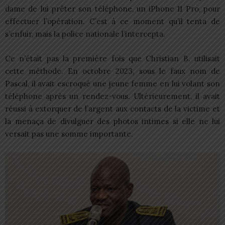
dame de lui prêter son téléphone, un iPhone 11 Pro, pour
effectuer l’opération. C’est à ce moment qu’il tenta de
s’enfuir, mais la police nationale l’intercepta.
Ce n’était pas la première fois que Christian B. utilisait
cette méthode. En octobre 2023, sous le faux nom de
Pascal, il avait escroqué une jeune femme en lui volant son
téléphone après un rendez-vous. Ultérieurement, il avait
réussi à extorquer de l’argent aux contacts de la victime et
la menaça de divulguer des photos intimes si elle ne lui
versait pas une somme importante.