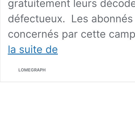
gratuitement leurs décode
défectueux. Les abonnés
concernés par cette cam
New
la suite de
World
Tv:
Plus
LOMEGRAPH
que
quelques
jours
avant
la
fin
de
la
campagne
de
recyclage