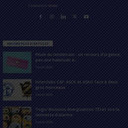
Contactez-nous:
contact@lomegraph.tg
ENCORE PLUS D'ARTICLES
Pilule du lendemain : un recours d’urgence,
pas une habitude à...
7 août 2026
Interclubs CAF: ASCK et ASKO face à deux
gros morceaux
6 août 2026
Togo/ Boissons énergisantes: l’État tire la
sonnette d’alarme
6 août 2026