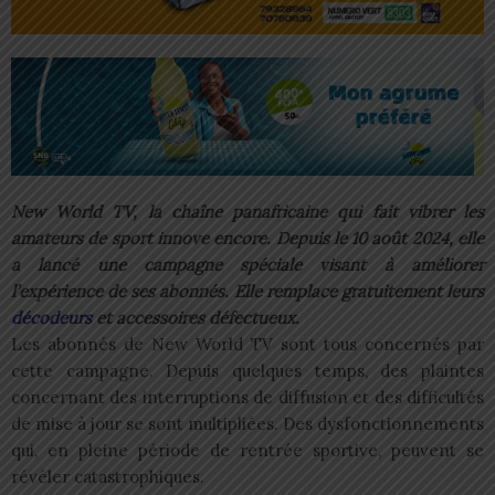
New World TV, la chaîne panafricaine qui fait vibrer les
amateurs de sport innove encore. Depuis le 10 août 2024, elle
a lancé une campagne spéciale visant à améliorer
l’expérience de ses abonnés. Elle remplace gratuitement leurs
décodeurs
et accessoires défectueux.
Les abonnés de New World TV sont tous concernés par
cette campagne. Depuis quelques temps, des plaintes
concernant des interruptions de diffusion et des difficultés
de mise à jour se sont multipliées. Des dysfonctionnements
qui, en pleine période de rentrée sportive, peuvent se
révéler catastrophiques.