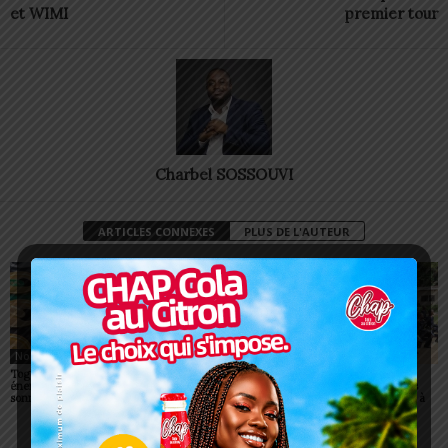
et WIMI
premier tour
Charbel SOSSOUVI
ARTICLES CONNEXES
PLUS DE L'AUTEUR
Non classé
Non classé
Non classé
Togo/ Boissons
Togo/ Rentrée scolaire
ESSAL 2026 : les
énergisantes: l’État tire la
2026-2027: consultez la
admissibles convoqués
sonnette d’alarme
liste officielle des écoles
pour la visite médicale à
autorisées
Lomé