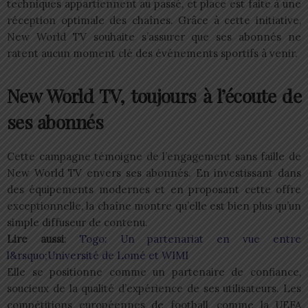
techniques appartiennent au passé, et place est faite à une
réception optimale des chaînes. Grâce à cette initiative,
New World TV souhaite s’assurer que ses abonnés ne
ratent aucun moment clé des événements sportifs à venir.
New World TV, toujours à l’écoute de
ses abonnés
Cette campagne témoigne de l’engagement sans faille de
New World TV envers ses abonnés. En investissant dans
des équipements modernes et en proposant cette offre
exceptionnelle, la chaîne montre qu’elle est bien plus qu’un
simple diffuseur de contenu.
Lire aussi
:
Togo: Un partenariat en vue entre
l&rsquo;Université de Lomé et WIMI
Elle se positionne comme un partenaire de confiance,
soucieux de la qualité d’expérience de ses utilisateurs. Les
compétitions européennes de football, comme la UEFA