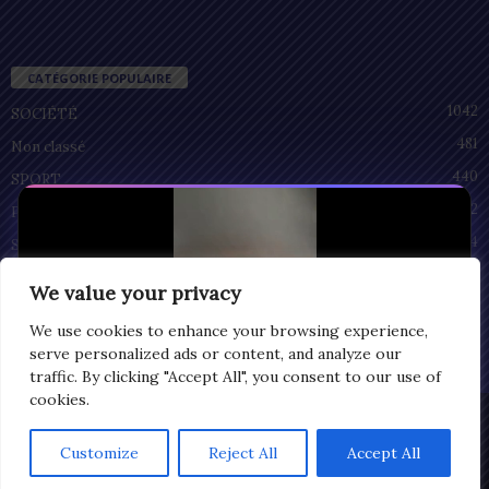
CATÉGORIE POPULAIRE
1042
SOCIÉTÉ
481
Non classé
440
SPORT
212
POLITIQUE
94
SANTÉ
55
ECONOMIE
We value your privacy
51
CULTURE
We use cookies to enhance your browsing experience,
serve personalized ads or content, and analyze our
traffic. By clicking "Accept All", you consent to our use of
cookies.
Privacy
© Copyright 2025 | LOMEGRAPH
Customize
Reject All
Accept All
0:06
All rights reserved