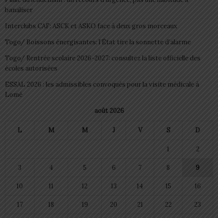
banaliser
Interclubs CAF: ASCK et ASKO face à deux gros morceaux
Togo/ Boissons énergisantes: l’État tire la sonnette d’alarme
Togo/ Rentrée scolaire 2026-2027: consultez la liste officielle des
écoles autorisées
ESSAL 2026 : les admissibles convoqués pour la visite médicale à
Lomé
août 2026
L
M
M
J
V
S
D
1
2
3
4
5
6
7
8
9
10
11
12
13
14
15
16
17
18
19
20
21
22
23