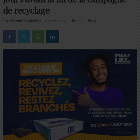
de recyclage
Par
Charbel SOSSOUVI
-
23 août 2024
117
0