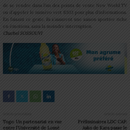
de se rendre dans l’un des points de vente New World TV
ou d’appeler le numéro vert 8303 pour plus d’informations.
En faisant ce geste, ils s’assurent une saison sportive riche
en émotions, sans la moindre interruption.
Charbel SOSSOUVI
Article précédent
Article suivant
Togo: Un partenariat en vue
Préliminaires LDC CAF:
entre l’Université de Lomé
Asko de Kara passe le