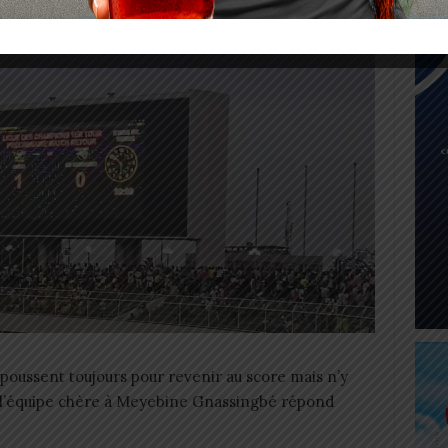
poussent toujours pour revenir au score mais n’y
e l’équipe chère à Meyebine Gnassingbé répond