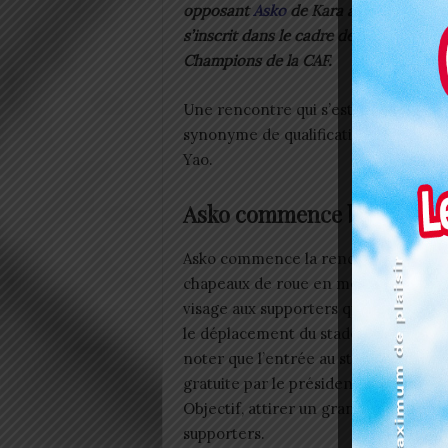
opposant
Asko
de Kara au Deportivo 
s’inscrit dans le cadre de la manche r
Champions de la CAF.
Une rencontre qui s’est soldée sur le
synonyme de qualification au deuxiè
Yao.
Asko commence bien
Asko commence la rencontre sur de
chapeaux de roue en montrant un b
visage aux supporters qui ont fait n
le déplacement du stade de Kegué. Il
noter que l’entrée au stade a été re
gratuite par le président de l’Asko de
Objectif, attirer un grand nombre de
supporters.