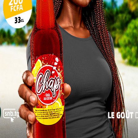
10
as
17
am Musah ouvre le score pour les Kondonas portant
24
31
ne cherche toujours à revenir au score. À la 32ème
« Juil
n. Sur un face à face, Sama Mahadiou réussit une belle
tivo Mongomo Hugues Nababa.
 de corser l’addition mais ils se livrent à un jeu
era ainsi jusqu’à ce que l’arbitre libyen renvoie les
a fin des premières 45 minutes, 1-0 en faveur d’Asko
e
onde période, Asko rate une occasion en or
té manquée pour les Kondonas qui pourrait être