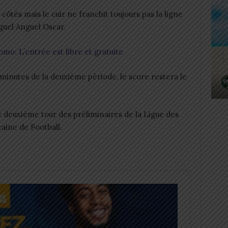
ôtés mais le cuir ne franchit toujours pas la ligne
uel Anguel Oscar.
: L’entrée est libre et gratuite
minutes de la deuxième période, le score restera le
e deuxième tour des préliminaires de la Ligue des
aine de Football.