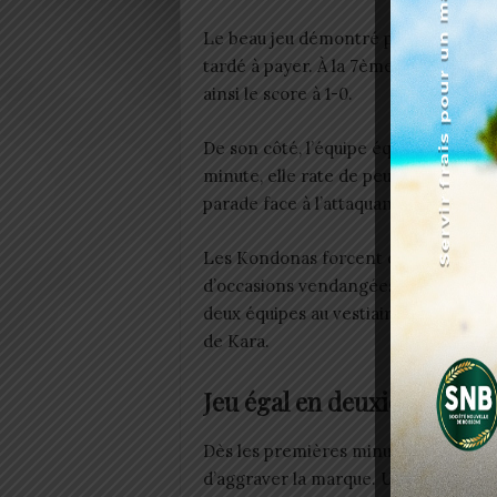
Le beau jeu démontré par Asko n’a p
tardé à payer. À la 7ème minute, Ad
ainsi le score à 1-0.
De son côté, l’équipe équato-guinéen
minute, elle rate de peu l’égalisatio
parade face à l’attaquant du Depor
Les Kondonas forcent de leur côté afin
d’occasions vendangées. Le score rest
deux équipes au vestiaires. Score à l
de Kara.
Jeu égal en deuxième parti
Dès les premières minutes de la sec
d’aggraver la marque. Une opportuni