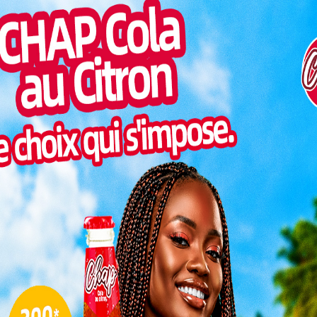
Mongomo de la Guinée Équatoriale. Un match qui
Pilul
etour du premier tour des préliminaires de la Ligue des
une h
Inter
morc
 score d’un but à zéro en faveur de l’Asko. Cela est
me tour pour les poulains de Lambert Cesar Amani
Togo/
sonne
Togo/
liste
ESSAL
s
visit
eau
ombreux
 faut
L
ndue
 Kara.
3