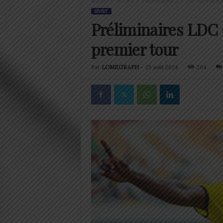
Accueil
SPORT
Préliminaires LDC CAF: Asko de Kar
SPORT
Préliminaires LDC 
premier tour
Par
LOMEGRAPH
-
25 août 2024
204