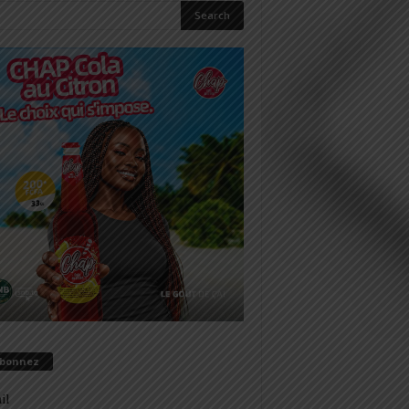
abonnez
il