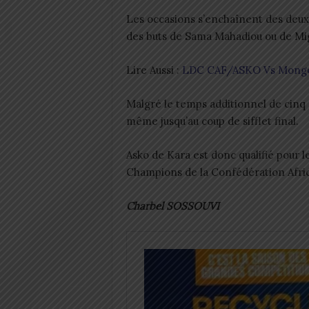
Les occasions s’enchaînent des deux c
des buts de Sama Mahadiou ou de Mig
Lire Aussi :
LDC CAF/ASKO Vs Mongomo
Malgré le temps additionnel de cinq 
même jusqu’au coup de sifflet final.
Asko de Kara est donc qualifié pour l
Champions de la Confédération Afric
Charbel SOSSOUVI