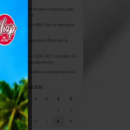
e du lendemain : un recours d’urgence, pas
abitude à banaliser
clubs CAF: ASCK et ASKO face à deux gros
eaux
 Boissons énergisantes: l’État tire la
tte d’alarme
 Rentrée scolaire 2026-2027: consultez la
 officielle des écoles autorisées
 2026 : les admissibles convoqués pour la
e médicale à Lomé
août 2026
M
M
J
V
S
D
1
2
4
5
6
7
8
9