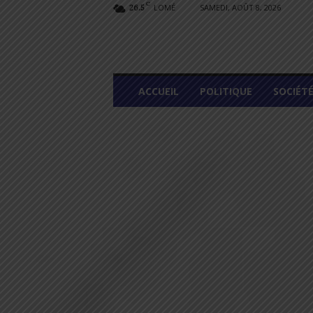
C
LOMÉ
SAMEDI, AOÛT 8, 2026
26.5
L
ACCUEIL
POLITIQUE
SOCIÉT
O
M
E
G
R
A
P
H