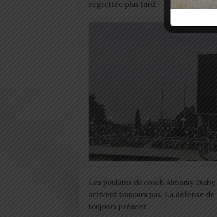
regrettée plus tard.
Les poulains du coach Almamy Diaby 
arrivent toujours pas. La défense d
toujours présent.