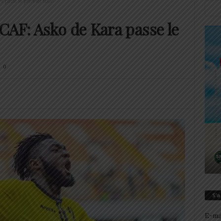
a passe le premier tour
CAF: Asko de Kara passe le
0
S’
E-ma