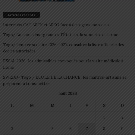
Articles récents
Interclubs CAF: ASCK et ASKO face à deux gros morceaux
Togo/ Boissons énergisantes: l’État tire la sonnette d’alarme
Togo/ Rentrée scolaire 2026-2027: consultez la liste officielle des
écoles autorisées
ESSAL 2026 : les admissibles convoqués pour la visite médicale à
Lomé
SWEDD+ Togo / ECOLE DE LA CHANCE : les maitres-artisans se
préparent à transmettre
août 2026
L
M
M
J
V
S
D
1
2
3
4
5
6
7
8
9