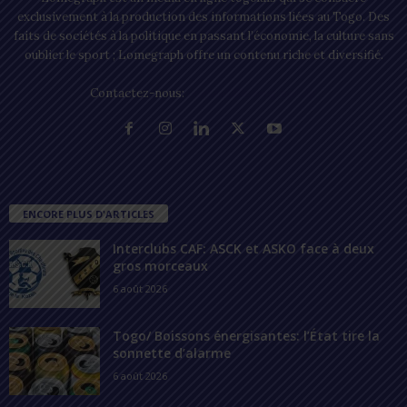
exclusivement à la production des informations liées au Togo. Des
faits de sociétés à la politique en passant l’économie, la culture sans
oublier le sport ; Lomegraph offre un contenu riche et diversifié.
Contactez-nous:
contact@lomegraph.tg
ENCORE PLUS D'ARTICLES
Interclubs CAF: ASCK et ASKO face à deux
gros morceaux
6 août 2026
Togo/ Boissons énergisantes: l’État tire la
sonnette d’alarme
6 août 2026