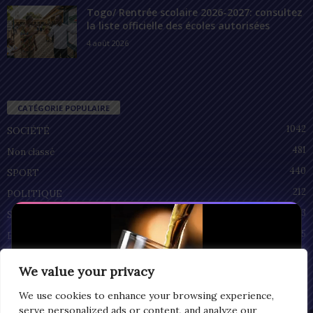
Togo/ Rentrée scolaire 2026-2027: consultez
la liste officielle des écoles autorisées
4 août 2026
CATÉGORIE POPULAIRE
1042
SOCIÉTÉ
481
Non classé
440
SPORT
212
POLITIQUE
93
SANTÉ
55
ECONOMIE
51
CULTURE
We value your privacy
We use cookies to enhance your browsing experience,
serve personalized ads or content, and analyze our