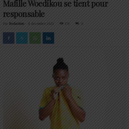
Mafille Woedikou se tient pour
responsable
Par
Redaction
-
6 décembre 2023
176
0