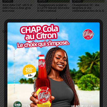
SPORT
SPORT
SPORT
Interclubs CAF: ASCK et
Championnats scolaires :
Championnat D2 : des
ASKO face à deux gros
le LETP Sokodé décroche
surprises et des
morceaux
le titre national
confirmations lors de la J2
LAISSER UN COMMENTAIRE