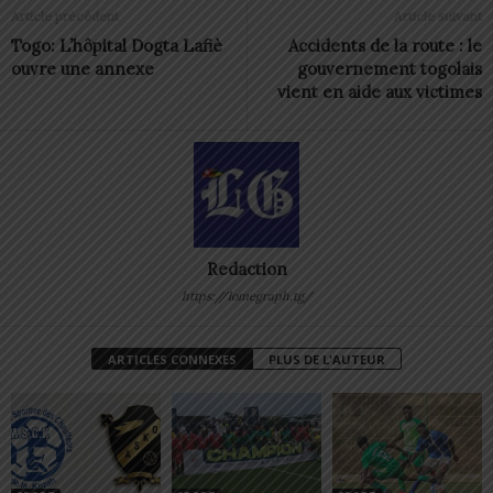
Article précédent
Article suivant
Togo: L’hôpital Dogta Lafiè
Accidents de la route : le
ouvre une annexe
gouvernement togolais
vient en aide aux victimes
Redaction
https://lomegraph.tg/
ARTICLES CONNEXES
PLUS DE L'AUTEUR