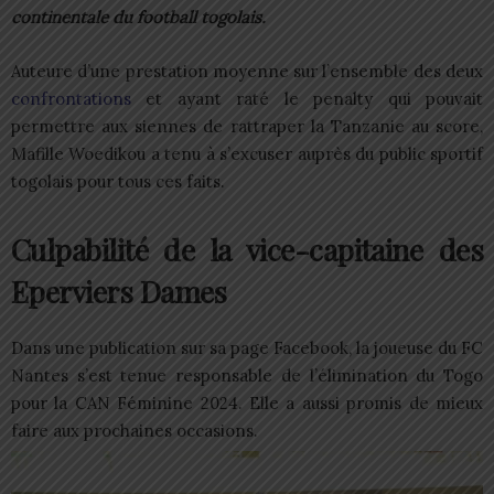
continentale du football togolais.
Auteure d’une prestation moyenne sur l’ensemble des deux
confrontations
et ayant raté le penalty qui pouvait
permettre aux siennes de rattraper la Tanzanie au score,
Mafille Woedikou a tenu à s’excuser auprès du public sportif
togolais pour tous ces faits.
Culpabilité de la vice-capitaine des
Eperviers Dames
Dans une publication sur sa page Facebook, la joueuse du FC
Nantes s’est tenue responsable de l’élimination du Togo
pour la CAN Féminine 2024. Elle a aussi promis de mieux
faire aux prochaines occasions.