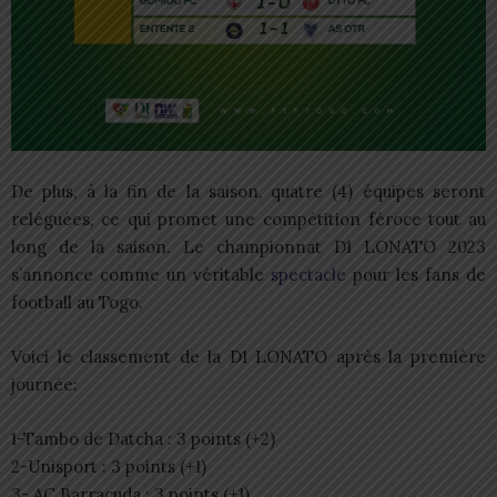
De plus, à la fin de la saison, quatre (4) équipes seront
reléguées, ce qui promet une compétition féroce tout au
long de la saison. Le championnat D1 LONATO 2023
s’annonce comme un véritable
spectacle
pour les fans de
football au Togo.
Voici le classement de la D1 LONATO après la première
journée:
1-Tambo de Datcha : 3 points (+2)
2-Unisport : 3 points (+1)
3- AC Barracuda : 3 points (+1)