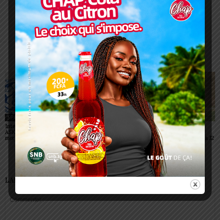
Redaction
https://lomegraph.tg/
ARTICLES CONNEXES
PLUS DE L'AUTEUR
SPORT
SPORT
SPORT
Interclubs CAF: ASCK et
Championnats scolaires :
Championnat D2 : des
ASKO face à deux gros
le LETP Sokodé décroche
surprises et des
morceaux
le titre national
confirmations lors de la J2
LAISSER UN COMMENTAIRE