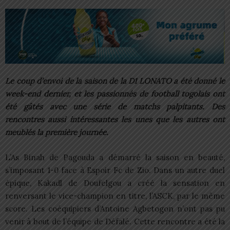
Le coup d’envoi de la saison de la D1 LONATO a été donné le
week-end dernier, et les passionnés de football togolais ont
été gâtés avec une série de matchs palpitants. Des
rencontres aussi intéressantes les unes que les autres ont
meublés la première journée.
L’As Binah de Pagouda a démarré la saison en beauté,
s’imposant 1-0 face à Espoir Fc de Zio. Dans un autre duel
épique, Kakadl de Doufelgou a créé la sensation en
renversant le vice-champion en titre, l’ASCK, par le même
score. Les coéquipiers d’Antoine Agbetogon n’ont pas pu
venir à bout de l’équipe de Défalé. Cette rencontre a été la