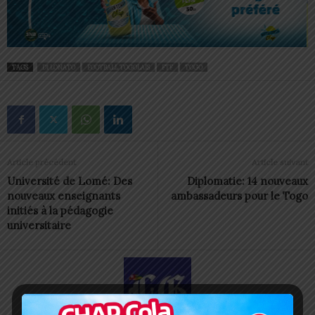
TAGS
D1 LONATO
FOOTBALL TOGOLAIS
FTF
TOGO
Article précédent
Article suivant
Université de Lomé: Des
Diplomatie: 14 nouveaux
nouveaux enseignants
ambassadeurs pour le Togo
initiés à la pédagogie
universitaire