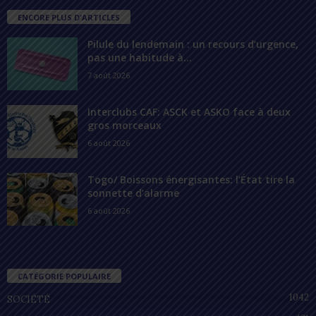
ENCORE PLUS D'ARTICLES
Pilule du lendemain : un recours d’urgence,
pas une habitude à...
7 août 2026
Interclubs CAF: ASCK et ASKO face à deux
gros morceaux
6 août 2026
Togo/ Boissons énergisantes: l’État tire la
sonnette d’alarme
6 août 2026
CATÉGORIE POPULAIRE
1042
SOCIÉTÉ