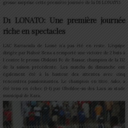
grosse surprise cette première journée de la D1 LONATO.
D1 LONATO: Une première journée
riche en spectacles
L’AC Barracuda de Lomé n’a pas été en reste. L’équipe
dirigée par Fiaboè Sena a remporté une victoire de 2 buts à
1 contre le promu Gbikinti Fc de Bassar, champion de la D2
de la saison précédente. Les matchs du dimanche ont
également été à la hauteur des attentes avec cinq
rencontres passionnantes. Le champion en titre, Asko, a
été tenu en échec (1-1) par Gbohloe-su des Lacs au stade
municipal de Kara.