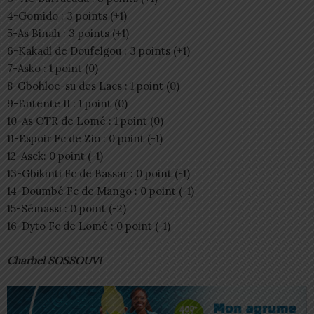
4-Gomido : 3 points (+1)
5-As Binah : 3 points (+1)
6-Kakadl de Doufelgou : 3 points (+1)
7-Asko : 1 point (0)
8-Gbohloe-su des Lacs : 1 point (0)
9-Entente II : 1 point (0)
10-As OTR de Lomé : 1 point (0)
11-Espoir Fc de Zio : 0 point (-1)
12-Asck: 0 point (-1)
13-Gbikinti Fc de Bassar : 0 point (-1)
14-Doumbé Fc de Mango : 0 point (-1)
15-Sémassi : 0 point (-2)
16-Dyto Fc de Lomé : 0 point (-1)
Charbel SOSSOUVI