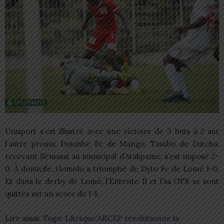
Unisport s’est illustré avec une victoire de 3 buts à 2 sur
l’autre promu, Doumbé Fc de Mango. Tambo de Datcha,
recevant Sémassi au municipal d’Atakpamé, s’est imposé 2-
0. À domicile, Gomido a triomphé de Dyto Fc de Lomé 1-0.
Et dans le derby de Lomé, l’Entente II et l’As OTR se sont
quittés sur un score de 1-1.
Lire aussi:
Togo: L&rsquo;ARCEP révolutionne la