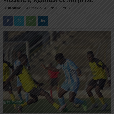
Par
Redaction
-
23 octobre 2023
81
0