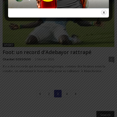
SPORT
Foot: un record d’Adebayor rattrapé
Charbel SOSSOUVI
-
2 février 2026
0
Il y a des records qui dorment longtemps, comme des braises sous la
cendre, en attendant le bon souffle pour se rallumer. À Manchester...
2
3
4