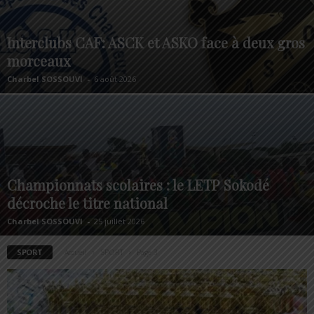
Interclubs CAF: ASCK et ASKO face à deux gros
morceaux
Charbel SOSSOUVI
-
6 août 2026
Championnats scolaires : le LETP Sokodé
décroche le titre national
Charbel SOSSOUVI
-
25 juillet 2026
SPORT
Accueil
SPORT
Page 3