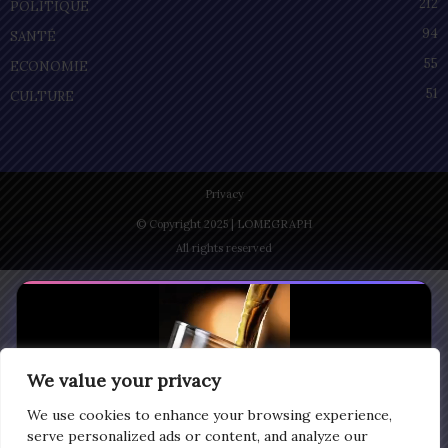
212
POLITIQUE
94
SANTÉ
55
ECONOMIE
51
CULTURE
Privacy
© Copyright 2025 | LOMEGRAPH
All rights reserved
We value your privacy
We use cookies to enhance your browsing experience,
serve personalized ads or content, and analyze our