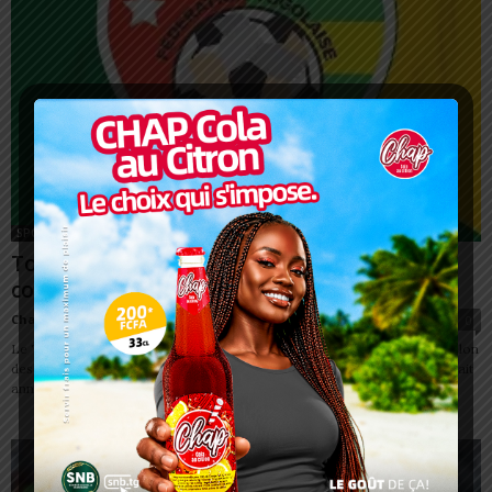
SPORT
Togo/Eperviers: le nouveau sélectionneur
connu dans les prochains jours
Charbel SOSSOUVI
-
17 février 2026
0
Le Togo s’apprête à tourner une page de son histoire footballistique. Selon
des informations relayées par le journaliste Romain Molina, le pays devrait
annoncer...