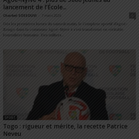
lancement de l’École...
Charbel SOSSOUVI
-
7 mars 2026
0
Dès les premières lueurs du samedi matin, le Complexe sportif d’Agoè-
Zongo dans la commune Agoè-Nyivé 4 s’est transformé en véritable
fourmilière humaine. Des milliers...
SPORT
Togo : rigueur et mérite, la recette Patrice
Neveu