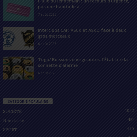
Pilule du lendemain : un recours d’urgence,
pas une habitude à...
7 août 2026
Interclubs CAF: ASCK et ASKO face à deux
gros morceaux
6 août 2026
Togo/ Boissons énergisantes: l’État tire la
sonnette d’alarme
6 août 2026
CATÉGORIE POPULAIRE
1042
SOCIÉTÉ
481
Non classé
440
SPORT