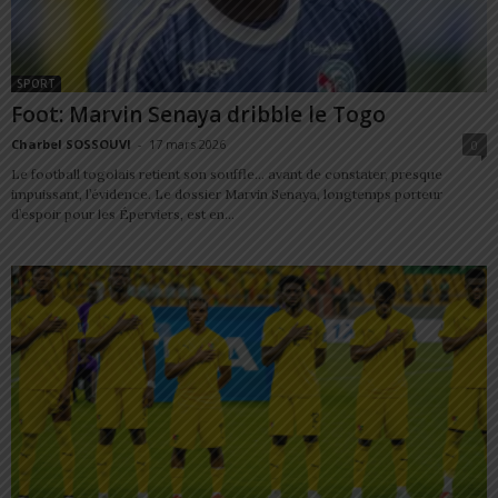
SPORT
Foot: Marvin Senaya dribble le Togo
Charbel SOSSOUVI
-
17 mars 2026
0
Le football togolais retient son souffle… avant de constater, presque
impuissant, l’évidence. Le dossier Marvin Senaya, longtemps porteur
d’espoir pour les Éperviers, est en...