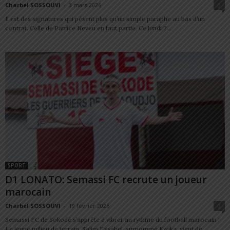
Charbel SOSSOUVI
-
3 mars 2026
0
Il est des signatures qui pèsent plus qu’un simple paraphe au bas d’un
contrat. Celle de Patrice Neveu en faut partie. Ce lundi 2...
SPORT
D1 LONATO: Semassi FC recrute un joueur
marocain
Charbel SOSSOUVI
-
19 février 2026
0
Semassi FC de Sokodé s’apprête à vibrer au rythme du football marocain !
Le jeune milieu de terrain, Salim Essahel, surnommé Kwika, vient de...