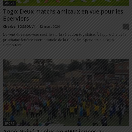
SPORT
Togo: Deux matchs amicaux en vue pour les
Eperviers
Charbel SOSSOUVI
-
12 mars 2026
0
Le vent du renouveau souffle sur la sélection togolaise. À l’approche de la
prochaine fenêtre internationale de la FIFA, les Éperviers du Togo
s’apprêtent...
SPORT
Agoè-Nyivé 4 : plus de 3000 jeunes au