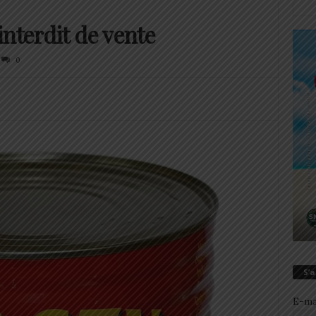
nterdit de vente
0
S’
E-ma