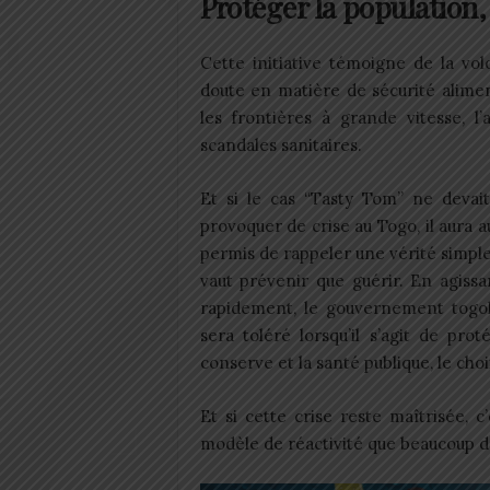
Protéger la population
Cette initiative témoigne de la vo
doute en matière de sécurité alime
les frontières à grande vitesse, l
scandales sanitaires.
Et si le cas “Tasty Tom” ne devait
provoquer de crise au Togo, il aura 
permis de rappeler une vérité simpl
vaut prévenir que guérir. En agissa
rapidement, le gouvernement togo
sera toléré lorsqu’il s’agit de pr
conserve et la santé publique, le choix
Et si cette crise reste maîtrisée, c
modèle de réactivité que beaucoup d