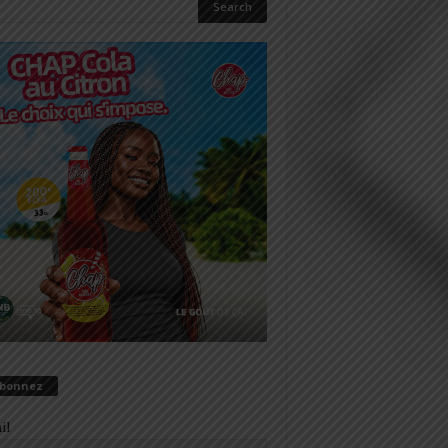
abonnez
il