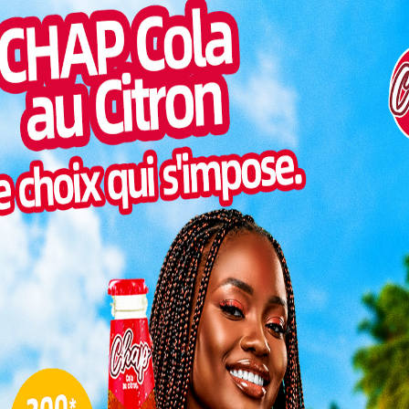
Togo/
liste
ESSAL
visit
ité alimentaire devient un enjeu prioritaire, le Togo
SWED
ve. Ce 6 août 2025, le ministère du Commerce, de
maitr
locale a annoncé l’interdiction de la vente, de la
 produit “Tasty Tom Enriched Tomato Mix” sur toute
Glory
milli
Vogan
au Togo
talen
par les
Food and
L
uspendu
duction
éfauts
péril la
3
10