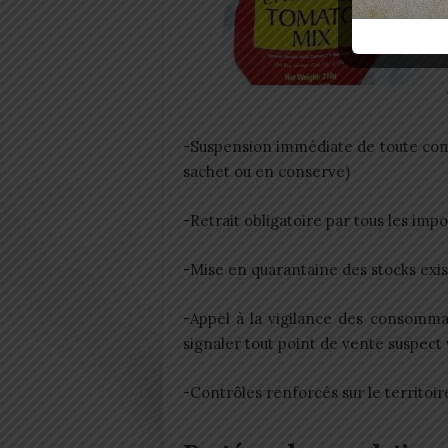
-Suspension immédiate de toute comme
sachet ou en conserve)
-Retrait obligatoire par tous les impo
-Mise en quarantaine des stocks exis
-Appel à la vigilance des consomma
signaler tout point de vente suspect 
-Contrôles renforcés sur le territoir