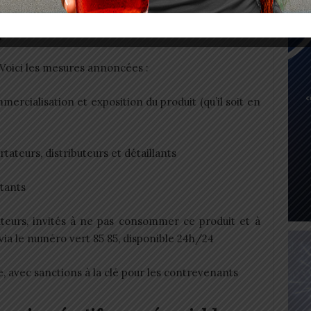
étals togolais n’est pas exclue, d’où l’action
préventive des autorités.
Voici les mesures annoncées :
rcialisation et exposition du produit (qu’il soit en
rtateurs, distributeurs et détaillants
tants
teurs, invités à ne pas consommer ce produit et à
via le numéro vert 85 85, disponible 24h/24
e, avec sanctions à la clé pour les contrevenants