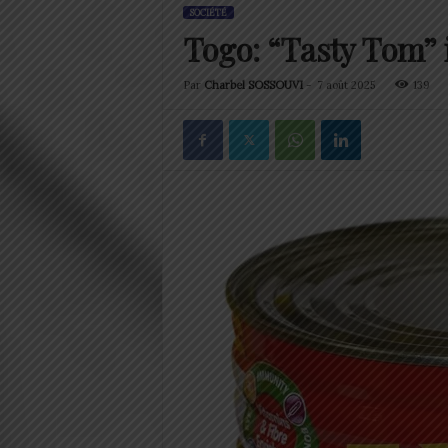
SOCIÉTÉ
Togo: “Tasty Tom” i
Par
Charbel SOSSOUVI
-
7 août 2025
139