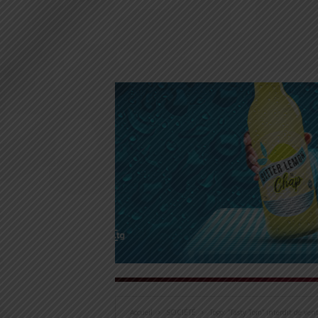
Accueil
SOCIÉTÉ
Togo: “Tasty Tom” interdit de ven