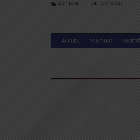
C
LOMÉ
JEUDI, AOÛT 6, 2026
23.6
L
ACCUEIL
POLITIQUE
SOCIÉT
O
M
E
G
R
A
P
H