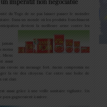
, un impératif non négociable
lonté du Togo de ne pas laisser passer le moindre
ntaire. Dans un monde où les produits franchissent
’anticipation devient la meilleure arme contre les
 jamais
au moins
e. Mieux
nt aussi
lais envoie un message fort. Aucun compromis ne
otéger la vie des citoyens. Car entre une boîte de
 est clair.
’est aussi grâce à une veille sanitaire vigilante. Un
e pays gagneraient à suivre.