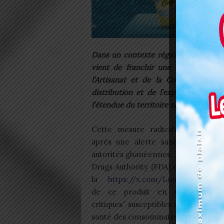
Dans un contexte régional où la sécur
vient de franchir une étape décisi
l’Artisanat et de la Consommation 
distribution et de l’exposition du
l’étendue du territoire national.
Cette mesure radicale survient 
après une alerte sanitaire émise 
autorités ghanéennes. En effet, la 
Drugs Authority (FDA) du Ghana a s
la
https://x.com/Lome_Graph
pro
de ce produit en raison de “d
critiques” susceptibles de mettre en 
santé des consommateurs.