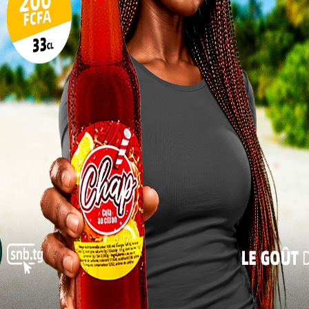
17
aire au Togo
24
a saveur, le “Tasty Tom Enriched Tomato Mix” s’est
31
ouest-africains. Mais derrière cette apparente
« Juil
s sombre : des anomalies graves détectées lors des
fabrication du produit. Les détails techniques de ces
lés, mais ils sont jugés suffisamment sérieux pour
Lire aussi:
Municipales 2025 : UNIR confirme sa
suprématie au Togo
Pour Madame Kayi MIVEDOR-SAMBIANI, ministre
togolaise du Commerce, cette décision n’est pas
une option, mais une nécessité pour préserver la
santé publique. Bien que le produit ne soit pas
fabriqué localement, sa présence potentielle sur les