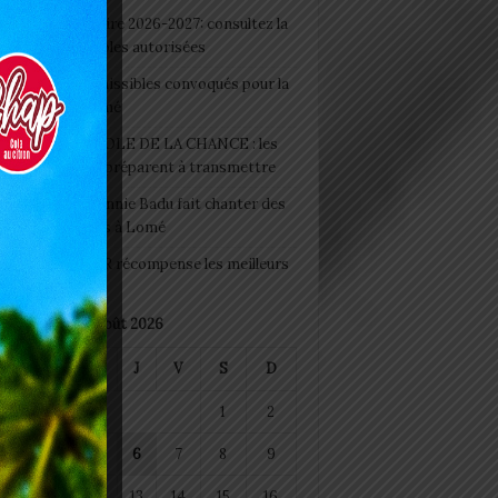
 Rentrée scolaire 2026-2027: consultez la
 officielle des écoles autorisées
 2026 : les admissibles convoqués pour la
e médicale à Lomé
D+ Togo / ECOLE DE LA CHANCE : les
es-artisans se préparent à transmettre
 Night 2026: Sonnie Badu fait chanter des
ers de personnes à Lomé
 : AGRI-ESPOIR récompense les meilleurs
ts
août 2026
M
M
J
V
S
D
1
2
4
5
6
7
8
9
11
12
13
14
15
16