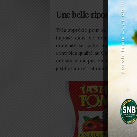
Une belle riposte sanit
Très apprécié pour sa texture et s
imposé dans de nombreux foyers 
innocuité se cache une réalité plu
contrôles qualité au Ghana, pays de 
défauts n’ont pas encore été dévoi
justifier un retrait immédiat.