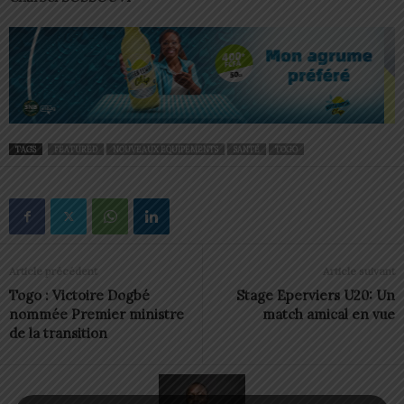
TAGS
FEATURED
NOUVEAUX EQUIPEMENTS
SANTÉ
TOGO
Article précédent
Article suivant
Togo : Victoire Dogbé
Stage Eperviers U20: Un
nommée Premier ministre
match amical en vue
de la transition