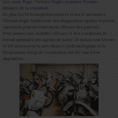
Lire aussi:
Togo : Victoire Dogbé nommée Premier
ministre de la transition
De plus, les 50 hémoglobinomètres et les 12 automates
d’hématologie faciliteront des diagnostics rapides et précis,
essentiels pour un traitement efficace des patients.
Pour assurer une mobilité efficace et des conditions de
travail optimales aux agents de santé, 50 motos tout terrain
et 150 motos pour la surveillance épidémiologique et le
Programme élargi de vaccination ont été mis à leur
disposition.