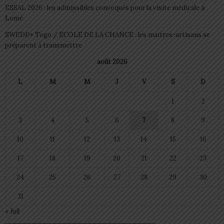
ESSAL 2026 : les admissibles convoqués pour la visite médicale à
Lomé
SWEDD+ Togo / ECOLE DE LA CHANCE : les maitres-artisans se
préparent à transmettre
août 2026
L
M
M
J
V
S
D
1
2
3
4
5
6
7
8
9
10
11
12
13
14
15
16
17
18
19
20
21
22
23
24
25
26
27
28
29
30
31
« Juil