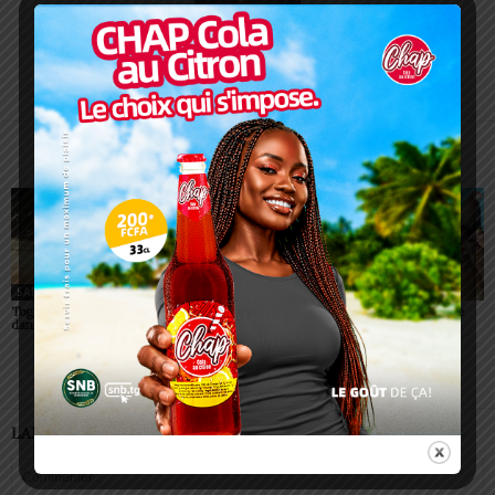
Charbel SOSSOUVI
ARTICLES CONNEXES
PLUS DE L'AUTEUR
SANTÉ
SANTÉ
SANTÉ
Togo : 525 places ouvertes
Conjonctivites (Apollo) :
Togo : la grippe aviaire
dans les écoles de santé
non, un simple regard ne
refait surface
peut pas vous contaminer
LAISSER UN COMMENTAIRE