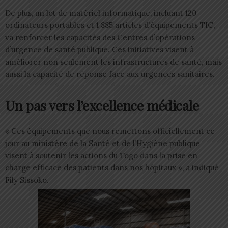
De plus, un lot de matériel informatique, incluant 120
ordinateurs portables et 1 885 articles d’équipements TIC,
va renforcer les capacités des Centres d’opérations
d’urgence de santé publique. Ces initiatives visent à
améliorer non seulement les infrastructures de santé, mais
aussi la capacité de réponse face aux urgences sanitaires.
Un pas vers l’excellence médicale
« Ces équipements que nous remettons officiellement ce
jour au ministère de la Santé et de l’Hygiène publique
visent à soutenir les actions du Togo dans la prise en
charge efficace des patients dans nos hôpitaux », a indiqué
Fily Sissoko.