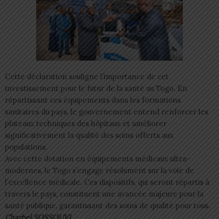
Cette déclaration souligne l’importance de cet
investissement pour le futur de la santé au Togo. En
répartissant ces équipements dans les formations
sanitaires du pays, le gouvernement entend renforcer les
plateaux techniques des hôpitaux et améliorer
significativement la qualité des soins offerts aux
populations.
Avec cette dotation en équipements médicaux ultra-
modernes, le Togo s’engage résolument sur la voie de
l’excellence médicale. Ces dispositifs, qui seront répartis à
travers le pays, constituent une avancée majeure pour la
santé publique, garantissant des soins de qualité pour tous.
Charbel SOSSOUVI