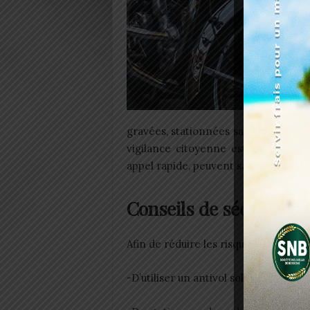
gravées, stationnées sans surveillan
vigilance citoyenne est aujourd’hu
appel rapide, peuvent sauver un bien
Conseils de sécurité po
Afin de réduire les risques de vol dur
-D’utiliser un antivol solide et, si pos