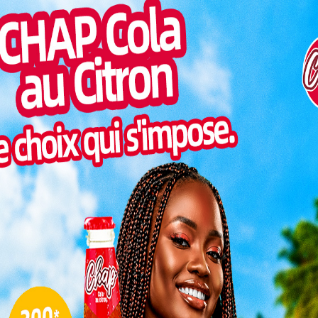
Inter
ent que
morc
inôme de
e moto
Togo/
sonne
olice a
suspects
Togo/
rsonne
liste
ocher de
ESSAL
erie la
visit
 témoin ou disposez d’informations permettant
SWED
rouver les motos volées, n’hésitez pas à contacter la
maitr
u Togo
L
Chaque année, à l’approche de décembre,
3
une recrudescence inquiétante des vols de
motos et d’engins est observée dans les
10