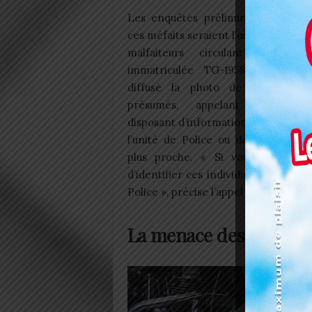
Les enquêtes préliminaires indiqu
ces méfaits seraient l’œuvre d’un b
malfaiteurs circulant sur un
immatriculée TG-1958-DR. La P
diffusé la photo de l’un des
présumés, appelant toute pe
disposant d’informations à se rappr
l’unité de Police ou de la Gendarm
plus proche. « Si vous avez été
d’identifier ces individus ou de ret
Police », précise l’appel à témoins.
La menace des fêtes a