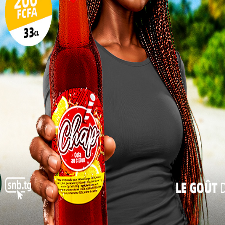
grandes villes du pays. Les jours
17
raccourcissent, les marchés s’animent, les
rues se remplissent, et dans cette
24
effervescence, les réseaux de délinquants
31
trouvent un terrain fertile pour agir.
« Juil
Les voleurs ciblent souvent des motos non
ce ou laissées allumées le temps d’un court arrêt. La
i notre première arme Une simple observation, un
 et parfois même une vie.
ur les usagers
ant cette période sensible, voici quelques conseils
sible, un dispositif de géolocalisation.