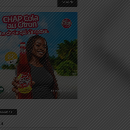
abonnez
il