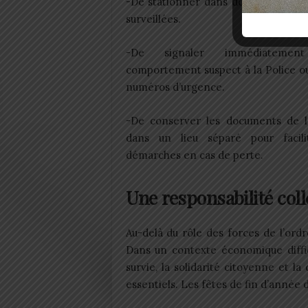
-De stationner dans des zones écla
surveillées.
-De signaler immédiatemen
comportement suspect à la Police ou
numéros d’urgence.
-De conserver les documents de 
dans un lieu séparé pour facili
démarches en cas de perte.
Une responsabilité coll
Au-delà du rôle des forces de l’ordre
Dans un contexte économique diffic
survie, la solidarité citoyenne et 
essentiels. Les fêtes de fin d’année