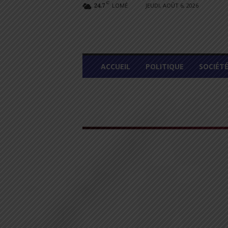
C
LOMÉ
JEUDI, AOÛT 6, 2026
24.7
L
ACCUEIL
POLITIQUE
SOCIÉT
O
M
E
G
R
A
P
H