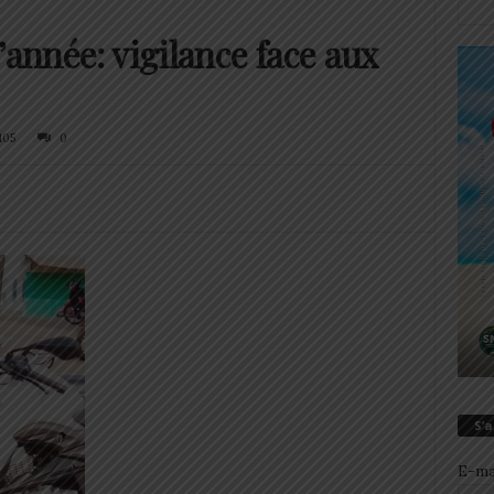
’année: vigilance face aux
105
0
S’
E-ma