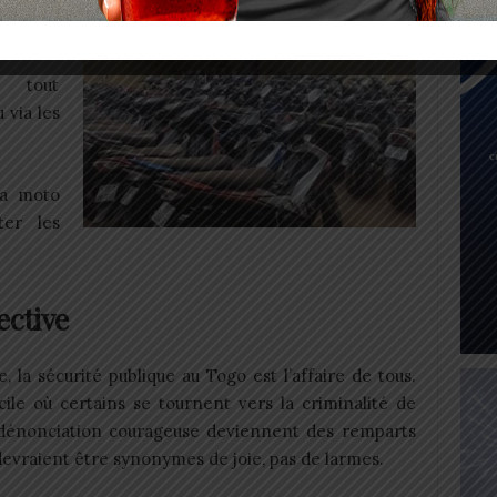
irées et
t tout
 via les
la moto
ter les
ective
, la sécurité publique au Togo est l’affaire de tous.
ile où certains se tournent vers la criminalité de
la dénonciation courageuse deviennent des remparts
 devraient être synonymes de joie, pas de larmes.