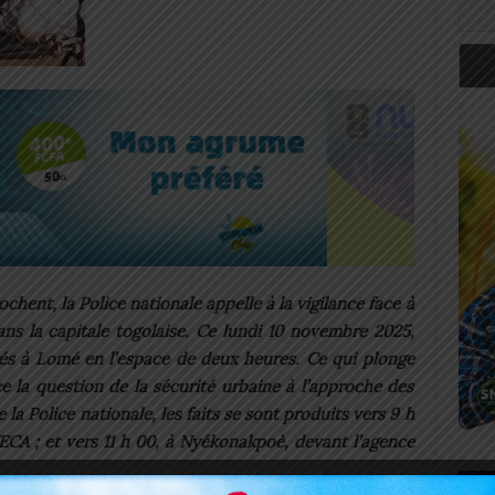
ochent, la Police nationale appelle à la vigilance face à
ans la capitale togolaise. Ce lundi 10 novembre 2025,
és à Lomé en l’espace de deux heures. Ce qui plonge
ce la question de la sécurité urbaine à l’approche des
la Police nationale, les faits se sont produits vers 9 h
ECA ; et vers 11 h 00, à Nyékonakpoè, devant l’agence
Art