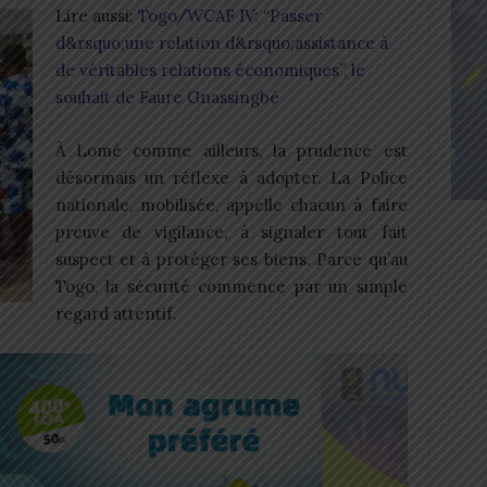
Lire aussi:
Togo/WCAF IV: “Passer
d&rsquo;une relation d&rsquo;assistance à
de véritables relations économiques”, le
souhait de Faure Gnassingbé
À Lomé comme ailleurs, la prudence est
désormais un réflexe à adopter. La Police
nationale, mobilisée, appelle chacun à faire
preuve de vigilance, à signaler tout fait
suspect et à protéger ses biens. Parce qu’au
Togo, la sécurité commence par un simple
regard attentif.