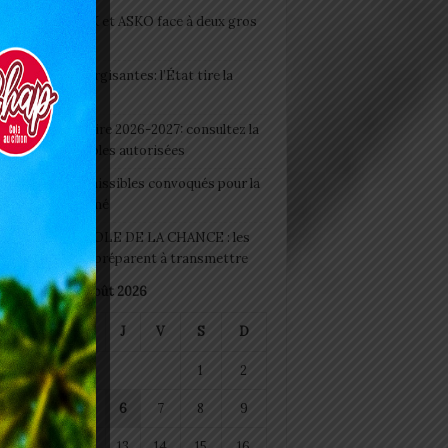
clubs CAF: ASCK et ASKO face à deux gros
eaux
 Boissons énergisantes: l’État tire la
tte d’alarme
 Rentrée scolaire 2026-2027: consultez la
 officielle des écoles autorisées
 2026 : les admissibles convoqués pour la
e médicale à Lomé
D+ Togo / ECOLE DE LA CHANCE : les
es-artisans se préparent à transmettre
août 2026
M
M
J
V
S
D
1
2
4
5
6
7
8
9
11
12
13
14
15
16