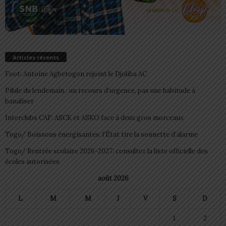
Articles récents
Foot: Antoine Agbetogon rejoint le Djoliba AC
Pilule du lendemain : un recours d’urgence, pas une habitude à
banaliser
Interclubs CAF: ASCK et ASKO face à deux gros morceaux
Togo/ Boissons énergisantes: l’État tire la sonnette d’alarme
Togo/ Rentrée scolaire 2026-2027: consultez la liste officielle des
écoles autorisées
août 2026
L
M
M
J
V
S
D
1
2