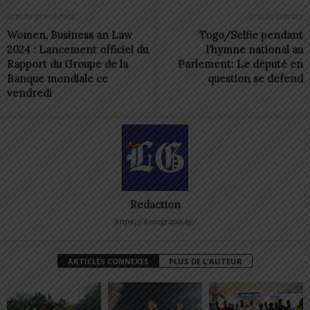
Article précédent
Article suivant
Women, Business an Law
Togo/Selfie pendant
2024 : Lancement officiel du
l’hymne national au
Rapport du Groupe de la
Parlement: Le député en
Banque mondiale ce
question se defend
vendredi
Redaction
https://lomegraph.tg/
ARTICLES CONNEXES
PLUS DE L'AUTEUR