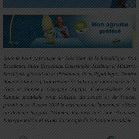
Sous le haut patronage du Président de la République, Son
Excellence Faure Essozimna Gnassingbé, Madame le Ministre,
Secrétaire général de la Présidence de la République, Sandra
Ablamba Johnson, Gouverneur de la Banque mondiale pour le
Togo et Monsieur Ousmane Diagana, Vice-président de la
Banque mondiale pour l’Afrique du centre et de l’ouest,
président ce 8 mars 2024 la cérémonie de lancement officiel
du dixième Rapport “Women, Business and Law” (Femmes,
Entrepreneuriat et Droit) du Groupe de la Banque mondiale.