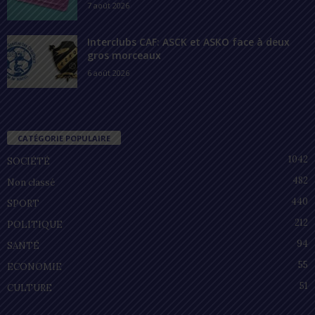
7 août 2026
Interclubs CAF: ASCK et ASKO face à deux
gros morceaux
6 août 2026
CATÉGORIE POPULAIRE
1042
SOCIÉTÉ
482
Non classé
440
SPORT
212
POLITIQUE
94
SANTÉ
55
ECONOMIE
51
CULTURE