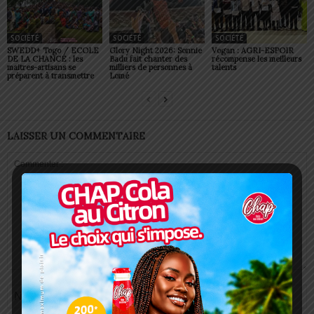
SOCIÉTÉ
SOCIÉTÉ
SOCIÉTÉ
SWEDD+ Togo / ECOLE
Glory Night 2026: Sonnie
Vogan : AGRI-ESPOIR
DE LA CHANCE : les
Badu fait chanter des
récompense les meilleurs
maitres-artisans se
milliers de personnes à
talents
préparent à transmettre
Lomé
LAISSER UN COMMENTAIRE