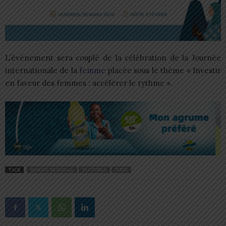
L’évènement sera couplé de la célébration de la Journée
internationale de la
femme
placée sous le thème « Investir
en faveur des femmes : accélérer le rythme ».
TAGS
BANQUE MONDIALE
FEATURED
TOGO