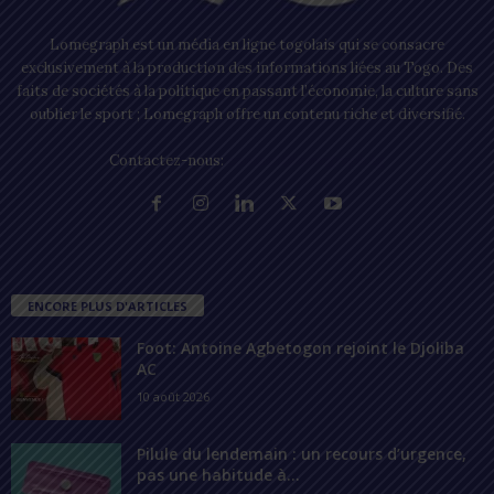
Lomegraph est un média en ligne togolais qui se consacre
exclusivement à la production des informations liées au Togo. Des
faits de sociétés à la politique en passant l’économie, la culture sans
oublier le sport ; Lomegraph offre un contenu riche et diversifié.
Contactez-nous:
contact@lomegraph.tg
ENCORE PLUS D'ARTICLES
Foot: Antoine Agbetogon rejoint le Djoliba
AC
10 août 2026
Pilule du lendemain : un recours d’urgence,
pas une habitude à...