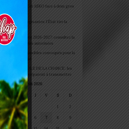
clubs CAF: ASCK et ASKO face à deux gros
eaux
 Boissons énergisantes: l’État tire la
tte d’alarme
 Rentrée scolaire 2026-2027: consultez la
 officielle des écoles autorisées
 2026 : les admissibles convoqués pour la
e médicale à Lomé
D+ Togo / ECOLE DE LA CHANCE : les
es-artisans se préparent à transmettre
août 2026
M
M
J
V
S
D
1
2
4
5
6
7
8
9
11
12
13
14
15
16