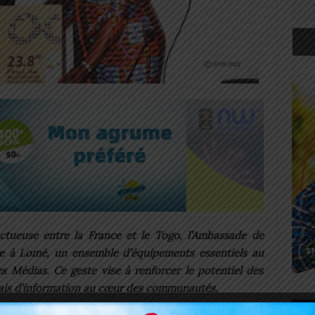
ctueuse entre la France et le Togo, l’Ambassade de
re à Lomé, un ensemble d’équipements essentiels au
 Médias. Ce geste vise à renforcer le potentiel des
lais d’information au cœur des communautés.
Art