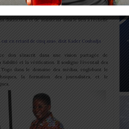
 la région des Savanes confrontés à un contexte
e cette commune volonté de maintenir l’information, à
 distinction et de maintenir ainsi le lien à l’échelle
s est en retard de cinq ans», dixit Kader Coubadja
ce don s’inscrit dans une vision partagée de
fiabilité et la vérification. Il souligne l’éventail des
e Togo dans le domaine des médias, englobant le
niques, la formation des journalistes, et le
gues.