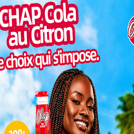
émetteurs, antennes, enregistreurs numériques,
Inter
os, et casques destinés aux radios de la région des
morc
les Radios Cinkassé, Mecap, Courtoisie, Bark, Nafa,
Togo/
Grace Div, qui pourront ainsi toucher les populations
sonne
Togo/
liste
ion de qualité au Togo
ESSAL
visit
, Augustin Favereau, a symboliquement remis le
SWED
unication et des Médias, Mme Yawa Kouigan. Cette
maitr
fort d’amitié et de coopération entre les deux
de maintenir des liens forts dans le domaine de
L
3
10