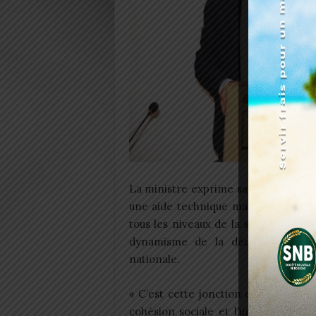
La ministre exprime sa gratitude, s
une aide technique mais incarne la
tous les niveaux de la société. Elle 
dynamisme de la décentralisation,
nationale.
« C’est cette jonction entre le nive
cohésion sociale et l’unité national