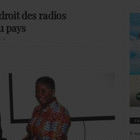
droit des radios
u pays
0
S’
E-ma