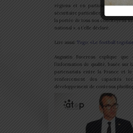
régions et en particulier ceux de
sécuritaire particulier, participe d
la portée de tous nos concitoyens sans
national », a t’elle déclaré.
Lire aussi:
Togo: «Le football togolai
Augustin Favereau explique que 
l’information de qualité, basée sur la 
partenariats entre la France et l
renforcement des capacités tech
développement de contenus plurilin