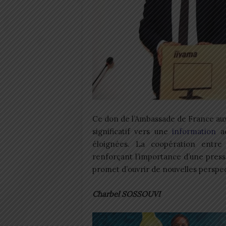
Ce don de l’Ambassade de France au
significatif vers une
information
ac
éloignées. La coopération entre
renforçant l’importance d’une pres
promet d’ouvrir de nouvelles perspe
Charbel SOSSOUVI