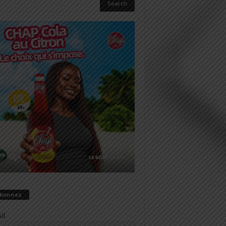
abonnez
il