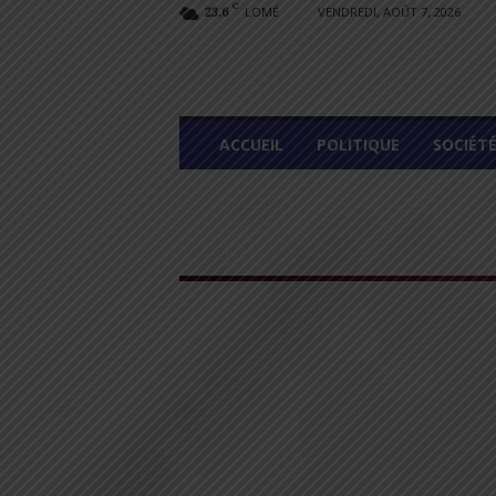
C
LOMÉ
VENDREDI, AOÛT 7, 2026
23.6
L
ACCUEIL
POLITIQUE
SOCIÉT
O
M
E
G
R
A
P
H