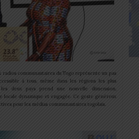
x radios communautaires du Togo représente un pas
cessible à tous, même dans les régions les plus
 les deux pays prend une nouvelle dimension,
se locale dynamique et engagée. Ce geste généreux
ctives pour les médias communautaires togolais.