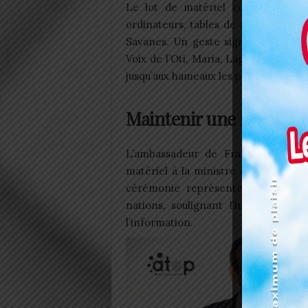
Le lot de matériel comprend des 
ordinateurs, tables de mixage, micr
Savanes. Un geste significatif pour 
Voix de l’Oti, Maria, Lagm Taba, et 
jusqu’aux hameaux les plus reculés.
Maintenir une informat
L’ambassadeur de France au Togo
matériel à la ministre de la Comm
cérémonie représente un symbole 
nations, soulignant l’importance 
l’information.