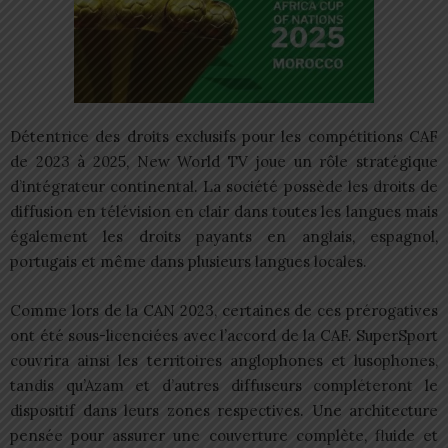
Détentrice des droits exclusifs pour les compétitions CAF
de 2023 à 2025, New World TV joue un rôle stratégique
d’intégrateur continental. La société possède les droits de
diffusion en télévision en clair dans toutes les langues mais
également les droits payants en anglais, espagnol,
portugais et même dans plusieurs langues locales.
Comme lors de la CAN 2023, certaines de ces prérogatives
ont été sous-licenciées avec l’accord de la CAF. SuperSport
couvrira ainsi les territoires anglophones et lusophones,
tandis qu’Azam et d’autres diffuseurs compléteront le
dispositif dans leurs zones respectives. Une architecture
pensée pour assurer une couverture complète, fluide et