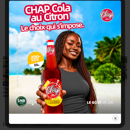
Charbel SOSSOUVI
ARTICLES CONNEXES
PLUS DE L'AUTEUR
Non classé
Non classé
Non classé
Togo/ Boissons
Togo/ Rentrée scolaire
ESSAL 2026 : les
énergisantes: l’État tire la
2026-2027: consultez la
admissibles convoqués
sonnette d’alarme
liste officielle des écoles
pour la visite médicale à
autorisées
Lomé
LAISSER UN COMMENTAIRE