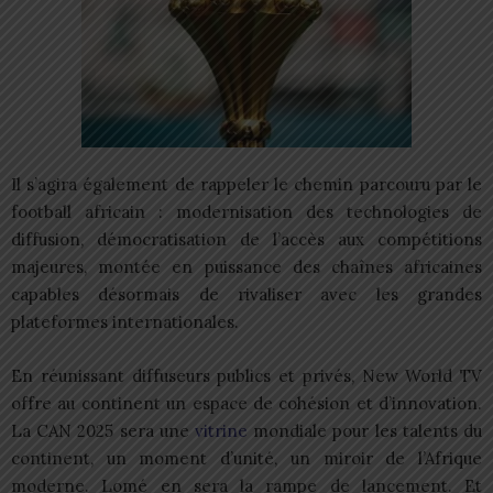
Il s’agira également de rappeler le chemin parcouru par le
football africain : modernisation des technologies de
diffusion, démocratisation de l’accès aux compétitions
majeures, montée en puissance des chaînes africaines
capables désormais de rivaliser avec les grandes
plateformes internationales.
En réunissant diffuseurs publics et privés, New World TV
offre au continent un espace de cohésion et d’innovation.
La CAN 2025 sera une
vitrine
mondiale pour les talents du
continent, un moment d’unité, un miroir de l’Afrique
moderne. Lomé en sera la rampe de lancement. Et