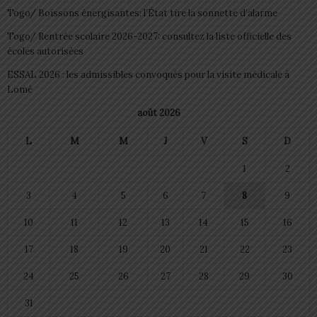
Togo/ Boissons énergisantes: l’État tire la sonnette d’alarme
Togo/ Rentrée scolaire 2026-2027: consultez la liste officielle des
écoles autorisées
ESSAL 2026 : les admissibles convoqués pour la visite médicale à
Lomé
août 2026
L
M
M
J
V
S
D
1
2
3
4
5
6
7
8
9
10
11
12
13
14
15
16
17
18
19
20
21
22
23
24
25
26
27
28
29
30
31