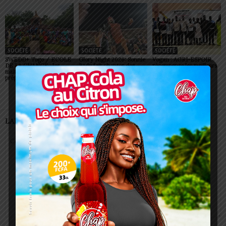
SOCIÉTÉ
SOCIÉTÉ
SOCIÉTÉ
SWEDD+ Togo / ECOLE
Glory Night 2026: Sonnie
Vogan : AGRI-ESPOIR
DE LA CHANCE : les
Badu fait chanter des
récompense les meilleurs
maitres-artisans se
milliers de personnes à
talents
préparent à transmettre
Lomé
LAISSER UN COMMENTAIRE