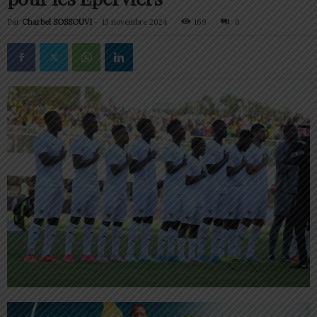
Par
Charbel SOSSOUVI
-
13 novembre 2024
169
0