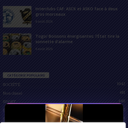
Interclubs CAF: ASCK et ASKO face à deux
gros morceaux
6 août 2026
Togo/ Boissons énergisantes: l’État tire la
sonnette d’alarme
6 août 2026
CATÉGORIE POPULAIRE
1042
SOCIÉTÉ
481
Non classé
440
SPORT
212
POLITIQUE
94
SANTÉ
55
ECONOMIE