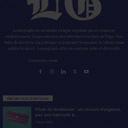
Lomegraph est un média en ligne togolais qui se consacre
exclusivement à la production des informations liées au Togo. Des
faits de sociétés à la politique en passant l’économie, la culture sans
oublier le sport ; Lomegraph offre un contenu riche et diversifié.
Contactez-nous:
contact@lomegraph.tg
ENCORE PLUS D'ARTICLES
Pilule du lendemain : un recours d’urgence,
pas une habitude à...
7 août 2026