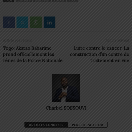
TAGS
CAN 2025
FEATURED
LIBÉRIA
TOGO
Article précédent
Article suivant
Togo: Akatao Babarime
Lutte contre le cancer: La
prend officiellement les
construction d’un centre de
rênes de la Police Nationale
traitement en vue
Charbel SOSSOUVI
ARTICLES CONNEXES
PLUS DE L'AUTEUR