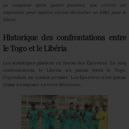
au compteur après quatre journées, une
victoire
est
impérative pour espérer encore décrocher un billet pour le
Maroc.
Historique des confrontations entre
le Togo et le Libéria
Les statistiques plaident en faveur des Éperviers. En cinq
confrontations, le Libéria n’a jamais battu le Togo.
Cependant, un constat persiste. Les Éperviers n’ont jamais
réussi à s’imposer en terre libérienne.