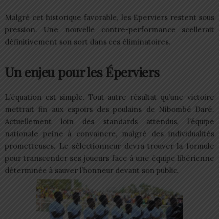
Malgré cet historique favorable, les Eperviers restent sous
pression. Une nouvelle contre-performance scellerait
définitivement son sort dans ces éliminatoires.
Un enjeu pour les Éperviers
L’équation est simple. Tout autre résultat qu’une victoire
mettrait fin aux espoirs des poulains de Nibombé Daré.
Actuellement loin des standards attendus, l’équipe
nationale peine à convaincre, malgré des individualités
prometteuses. Le sélectionneur devra trouver la formule
pour transcender ses joueurs face à une équipe libérienne
déterminée à sauver l’honneur devant son public.