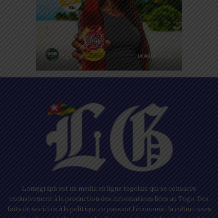
Lomegraph est un média en ligne togolais qui se consacre
exclusivement à la production des informations liées au Togo. Des
faits de sociétés à la politique en passant l’économie, la culture sans