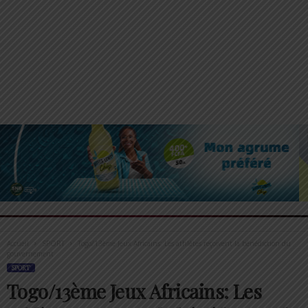
Accueil
SPORT
Togo/13ème Jeux Africains: Les athlètes reçoivent la bénédiction du
gouvernement
SPORT
Togo/13ème Jeux Africains: Les