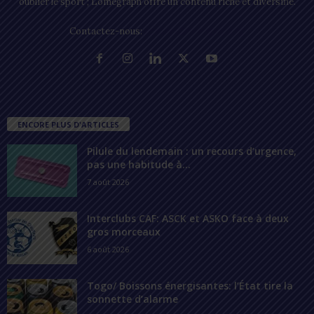
oublier le sport ; Lomegraph offre un contenu riche et diversifié.
Contactez-nous:
contact@lomegraph.tg
ENCORE PLUS D'ARTICLES
Pilule du lendemain : un recours d’urgence,
pas une habitude à...
7 août 2026
Interclubs CAF: ASCK et ASKO face à deux
gros morceaux
6 août 2026
Togo/ Boissons énergisantes: l’État tire la
sonnette d’alarme