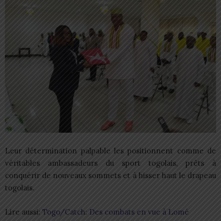
Leur détermination palpable les positionnent comme de
véritables ambassadeurs du sport togolais, prêts à
conquérir de nouveaux sommets et à hisser haut le drapeau
togolais.
Lire aussi:
Togo/Catch: Des combats en vue à Lomé