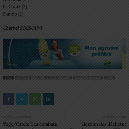
E_Sport (3)
Sambo (2)
Charbel SOSSOUVI
TAGS
ACCRA
FEATURED
JEUX AFRICAINS
REMISE DE DRAPEAU
TOGO
Article précédent
Article suivant
Togo/Catch: Des combats
Gestion des déchets :