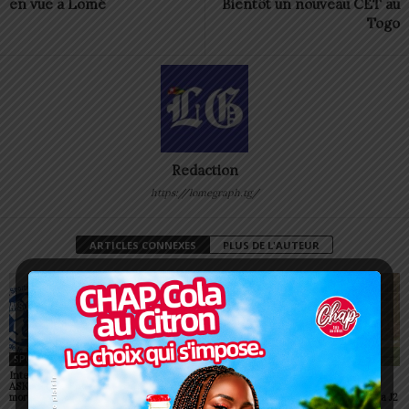
en vue à Lomé
Bientôt un nouveau CET au
Togo
Redaction
https://lomegraph.tg/
ARTICLES CONNEXES
PLUS DE L'AUTEUR
SPORT
SPORT
SPORT
Interclubs CAF: ASCK et
Championnats scolaires :
Championnat D2 : des
ASKO face à deux gros
le LETP Sokodé décroche
surprises et des
morceaux
le titre national
confirmations lors de la J2