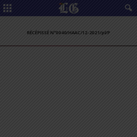
RÉCÉPISSÉ N°0040/HAAC/12-2021/pl/P