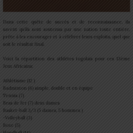
Dans cette quête de succès et de reconnaissance, ils
savent qu’ils sont soutenus par une nation toute entière,
prête à les encourager et à célébrer leurs exploits, quel que
soit le résultat final.
Voici la répartition des athlètes togolais pour ces 13ème
Jeux Africains:
Athlétisme (12 )
Badminton (6) simple, double et en équipe
Tennis (7)
Bras de fer (7) deux dames
Basket-ball 3/3 (5 dames, 5 hommes )
-Volleyball (3)
Boxe (5)
Handball (14)