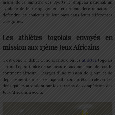
mains de la ministre des Sports le drapeau national, un
symbole de leur engagement et de leur détermination à
défendre les couleurs de leur pays dans leurs différentes
catégories.
Les athlètes togolais envoyés en
mission aux 13ème Jeux Africains
C’est donc le début d’une aventure où les
athlètes
togolais
auront l’opportunité de se mesurer aux meilleurs de tout le
continent africain. Chargés d’une mission de gloire et de
dépassement de soi, ces sportifs sont prêts à relever les
défis qui les attendent sur les terrains de compétition des
Jeux Africains à Accra.