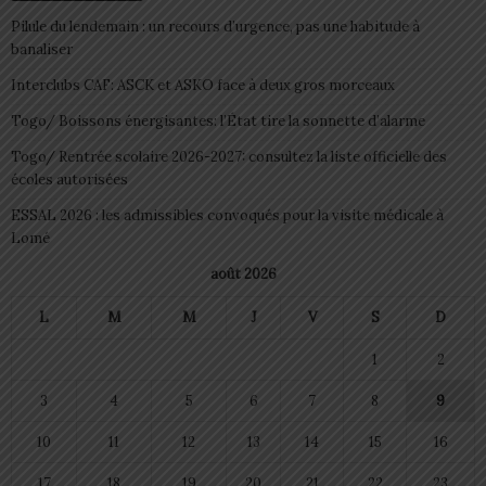
Pilule du lendemain : un recours d’urgence, pas une habitude à
banaliser
Interclubs CAF: ASCK et ASKO face à deux gros morceaux
Togo/ Boissons énergisantes: l’État tire la sonnette d’alarme
Togo/ Rentrée scolaire 2026-2027: consultez la liste officielle des
écoles autorisées
ESSAL 2026 : les admissibles convoqués pour la visite médicale à
Lomé
août 2026
L
M
M
J
V
S
D
1
2
3
4
5
6
7
8
9
10
11
12
13
14
15
16
17
18
19
20
21
22
23