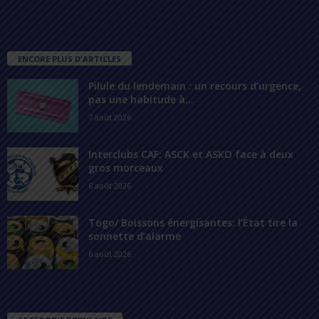
ENCORE PLUS D'ARTICLES
Pilule du lendemain : un recours d’urgence,
pas une habitude à...
7 août 2026
Interclubs CAF: ASCK et ASKO face à deux
gros morceaux
6 août 2026
Togo/ Boissons énergisantes: l’État tire la
sonnette d’alarme
6 août 2026