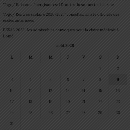
Togo/ Boissons énergisantes: l’État tire la sonnette d’alarme
Togo/ Rentrée scolaire 2026-2027: consultez la liste officielle des
écoles autorisées
ESSAL 2026 : les admissibles convoqués pour la visite médicale à
Lomé
août 2026
L
M
M
J
V
S
D
1
2
3
4
5
6
7
8
9
10
11
12
13
14
15
16
17
18
19
20
21
22
23
24
25
26
27
28
29
30
31