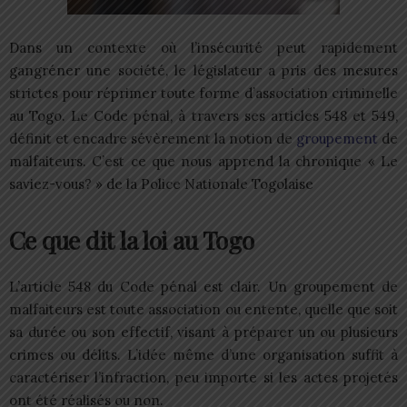
Dans un contexte où l’insécurité peut rapidement
gangréner une société, le législateur a pris des mesures
strictes pour réprimer toute forme d’association criminelle
au Togo. Le Code pénal, à travers ses articles 548 et 549,
définit et encadre sévèrement la notion de
groupement
de
malfaiteurs. C’est ce que nous apprend la chronique « Le
saviez-vous? » de la Police Nationale Togolaise
Ce que dit la loi au Togo
L’article 548 du Code pénal est clair. Un groupement de
malfaiteurs est toute association ou entente, quelle que soit
sa durée ou son effectif, visant à préparer un ou plusieurs
crimes ou délits. L’idée même d’une organisation suffit à
caractériser l’infraction, peu importe si les actes projetés
ont été réalisés ou non.