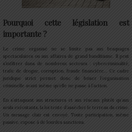
Pourquoi cette législation est
importante ?
Le crime organisé ne se limite pas aux braquages
spectaculaires ou aux affaires de grand banditisme. Il peut
s’infiltrer dans de nombreux secteurs : cybercriminalité,
trafic de drogue, corruption, fraude financière… Ce cadre
juridique strict permet donc de briser l’organisation
criminelle avant même qu’elle ne passe à l’action.
En s’attaquant aux structures et aux réseaux plutôt qu’aux
seuls exécutants, la loi tente d’assécher le terreau du crime.
Un message clair est envoyé. Toute participation, même
passive, expose à de lourdes sanctions.