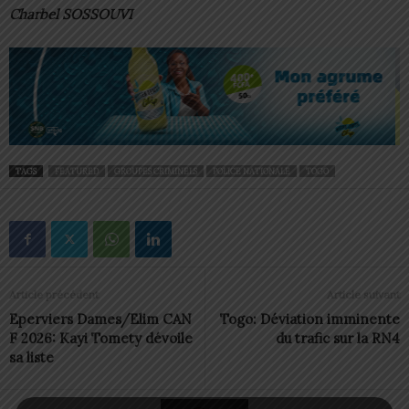
Charbel SOSSOUVI
TAGS
FEATURED
GROUPES CRIMINELS
POLICE NATIONALE
TOGO
Article précédent
Article suivant
Eperviers Dames/Elim CAN
Togo: Déviation imminente
F 2026: Kayi Tomety dévoile
du trafic sur la RN4
sa liste