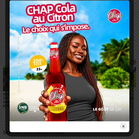
Charbel SOSSOUVI
ARTICLES CONNEXES
PLUS DE L'AUTEUR
SOCIÉTÉ
SOCIÉTÉ
SOCIÉTÉ
SWEDD+ Togo / ECOLE
Glory Night 2026: Sonnie
Vogan : AGRI-ESPOIR
DE LA CHANCE : les
Badu fait chanter des
récompense les meilleurs
maitres-artisans se
milliers de personnes à
talents
préparent à transmettre
Lomé
LAISSER UN COMMENTAIRE