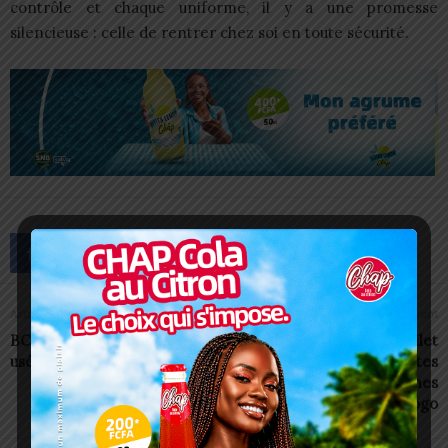
contrôle et chaque uniforme, il y a une promesse
silencieuse : celle de rentrer chez soi en toute sécurité.
Article précédent
Article suivant
BCEAO: Refuser un billet
Keligou 2 déploie son filet
usé est illégal
de vigilance pour des fêtes
fin d’année 100% sereines
au Togo