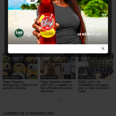
Charbel SOSSOUVI
ARTICLES CONNEXES
PLUS DE L'AUTEUR
Non classé
Non classé
Non classé
Togo/ Boissons
Togo/ Rentrée scolaire
ESSAL 2026 : les
énergisantes: l’État tire la
2026-2027: consultez la
admissibles convoqués
sonnette d’alarme
liste officielle des écoles
pour la visite médicale à
autorisées
Lomé
LAISSER UN COMMENTAIRE