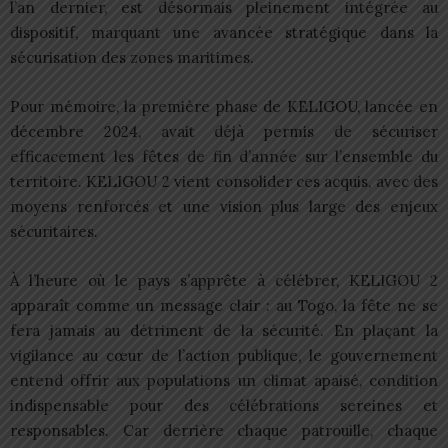
l’an dernier, est désormais pleinement intégrée au
dispositif, marquant une avancée stratégique dans la
sécurisation des zones maritimes.
Pour mémoire, la première phase de KELIGOU, lancée en
décembre 2024, avait déjà permis de sécuriser
efficacement les fêtes de fin d’année sur l’ensemble du
territoire. KELIGOU 2 vient consolider ces acquis, avec des
moyens renforcés et une vision plus large des enjeux
sécuritaires.
À l’heure où le pays s’apprête à célébrer, KELIGOU 2
apparaît comme un message clair : au Togo, la fête ne se
fera jamais au détriment de la sécurité. En plaçant la
vigilance au cœur de l’action publique, le gouvernement
entend offrir aux populations un climat apaisé, condition
indispensable pour des célébrations sereines et
responsables. Car derrière chaque patrouille, chaque