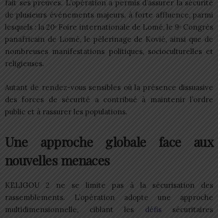
fait ses preuves. L’opération a permis d’assurer la sécurité
de plusieurs événements majeurs, à forte affluence, parmi
lesquels : la 20ᵉ Foire internationale de Lomé, le 9ᵉ Congrès
panafricain de Lomé, le pèlerinage de Kovié, ainsi que de
nombreuses manifestations politiques, socioculturelles et
religieuses.
Autant de rendez-vous sensibles où la présence dissuasive
des forces de sécurité a contribué à maintenir l’ordre
public et à rassurer les populations.
Une approche globale face aux
nouvelles menaces
KELIGOU 2 ne se limite pas à la sécurisation des
rassemblements. L’opération adopte une approche
multidimensionnelle, ciblant les
défis
sécuritaires