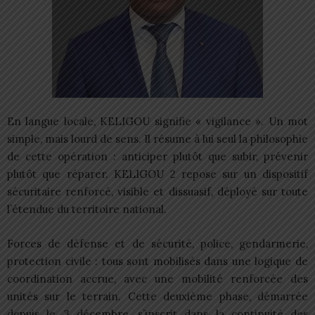
En langue locale, KELIGOU signifie « vigilance ». Un mot
simple, mais lourd de sens. Il résume à lui seul la philosophie
de cette opération : anticiper plutôt que subir, prévenir
plutôt que réparer. KELIGOU 2 repose sur un dispositif
sécuritaire renforcé, visible et dissuasif, déployé sur toute
l’étendue du territoire national.
Forces de défense et de sécurité, police, gendarmerie,
protection civile : tous sont mobilisés dans une logique de
coordination accrue, avec une mobilité renforcée des
unités sur le terrain. Cette deuxième phase, démarrée
depuis le 3 décembre, s’inscrit dans la continuité des