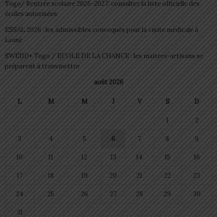
Togo/ Rentrée scolaire 2026-2027: consultez la liste officielle des
écoles autorisées
ESSAL 2026 : les admissibles convoqués pour la visite médicale à
Lomé
SWEDD+ Togo / ECOLE DE LA CHANCE : les maitres-artisans se
préparent à transmettre
août 2026
L
M
M
J
V
S
D
1
2
3
4
5
6
7
8
9
10
11
12
13
14
15
16
17
18
19
20
21
22
23
24
25
26
27
28
29
30
31