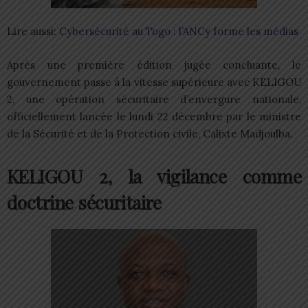
Lire aussi:
Cybersécurité au Togo : l’ANCy forme les médias
Après une première édition jugée concluante, le
gouvernement passe à la vitesse supérieure avec KELIGOU
2, une opération sécuritaire d’envergure nationale,
officiellement lancée le lundi 22 décembre par le ministre
de la Sécurité et de la Protection civile, Calixte Madjoulba.
KELIGOU 2, la vigilance comme
doctrine sécuritaire