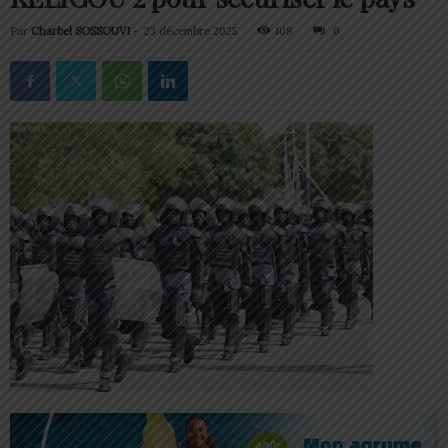
Par
Charbel SOSSOUVI
-
23 décembre 2025
108
0