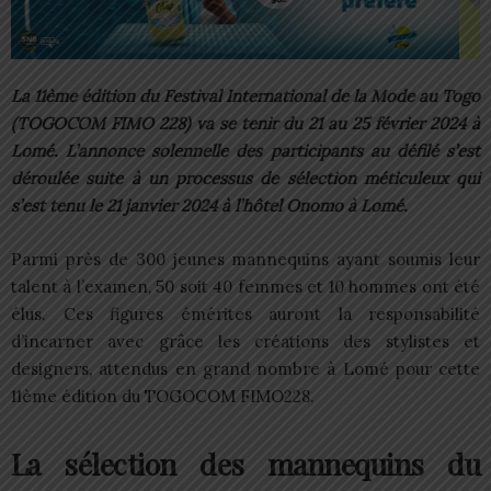
La 11ème édition du Festival International de la Mode au Togo
(TOGOCOM FIMO 228) va se tenir du 21 au 25 février 2024 à
Lomé. L’annonce solennelle des participants au défilé s’est
déroulée suite à un processus de sélection méticuleux qui
s’est tenu le 21 janvier 2024 à l’hôtel Onomo à Lomé.
Parmi près de 300 jeunes mannequins ayant soumis leur
talent à l’examen, 50 soit 40 femmes et 10 hommes ont été
élus. Ces figures émérites auront la responsabilité
d’incarner avec grâce les créations des stylistes et
designers, attendus en grand nombre à Lomé pour cette
11ème édition du TOGOCOM FIMO228.
La sélection des mannequins du