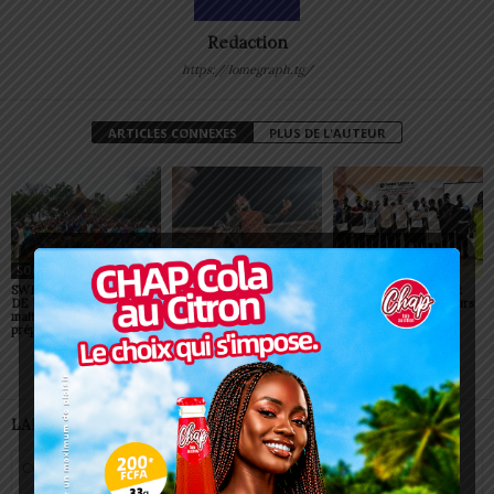
Redaction
https://lomegraph.tg/
ARTICLES CONNEXES
PLUS DE L'AUTEUR
SOCIÉTÉ
SOCIÉTÉ
SOCIÉTÉ
SWEDD+ Togo / ECOLE
Glory Night 2026: Sonnie
Vogan : AGRI-ESPOIR
DE LA CHANCE : les
Badu fait chanter des
récompense les meilleurs
maitres-artisans se
milliers de personnes à
talents
préparent à transmettre
Lomé
LAISSER UN COMMENTAIRE