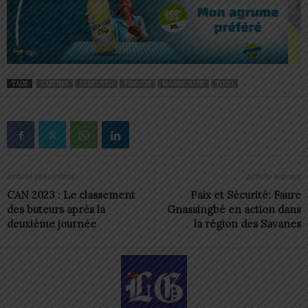
TAGS
CASTING
FEATURED
FIMO 228
MANNEQUINS
TOGO
Article précédent
Article suivant
CAN 2023 : Le classement
Paix et Sécurité: Faure
des buteurs après la
Gnassingbé en action dans
deuxième journée
la région des Savanes