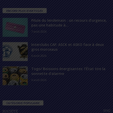
ENCORE PLUS D'ARTICLES
Pilule du lendemain : un recours d’urgence,
pas une habitude à...
7 août 2026
Interclubs CAF: ASCK et ASKO face à deux
gros morceaux
6 août 2026
Togo/ Boissons énergisantes: l’État tire la
sonnette d’alarme
6 août 2026
CATÉGORIE POPULAIRE
1042
SOCIÉTÉ