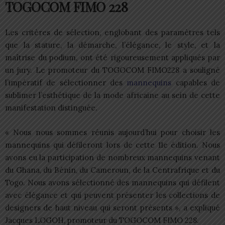
TOGOCOM FIMO 228
Les critères de sélection, englobant des paramètres tels
que la stature, la démarche, l’élégance, le style, et la
maîtrise du podium, ont été rigoureusement appliqués par
un jury. Le promoteur du TOGOCOM FIMO228 a souligné
l’impératif de sélectionner des
mannequins
capables de
sublimer l’esthétique de la mode africaine au sein de cette
manifestation distinguée.
« Nous nous sommes réunis aujourd’hui pour choisir les
mannequins qui défileront lors de cette 11e édition. Nous
avons eu la participation de nombreux mannequins venant
du Ghana, du Bénin, du Cameroun, de la Centrafrique et du
Togo. Nous avons sélectionné des mannequins qui défilent
avec élégance et qui peuvent présenter les collections de
designers de haut niveau qui seront présents », a expliqué
Jacques LOGOH, promoteur du TOGOCOM FIMO 228.