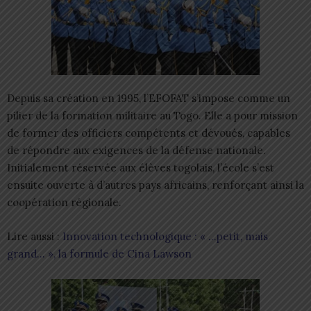
Depuis sa création en 1995, l’EFOFAT s’impose comme un
pilier de la formation militaire au Togo. Elle a pour mission
de former des officiers compétents et dévoués, capables
de répondre aux exigences de la défense nationale.
Initialement réservée aux élèves togolais, l’école s’est
ensuite ouverte à d’autres pays africains, renforçant ainsi la
coopération régionale.
Lire aussi :
Innovation technologique : « …petit, mais
grand… », la formule de Cina Lawson