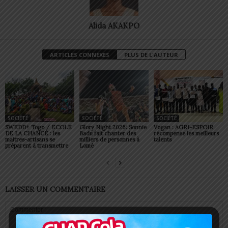
Alida AKAKPO
ARTICLES CONNEXES
PLUS DE L'AUTEUR
SOCIÉTÉ
SOCIÉTÉ
SOCIÉTÉ
SWEDD+ Togo / ECOLE
Glory Night 2026: Sonnie
Vogan : AGRI-ESPOIR
DE LA CHANCE : les
Badu fait chanter des
récompense les meilleurs
maitres-artisans se
milliers de personnes à
talents
préparent à transmettre
Lomé
LAISSER UN COMMENTAIRE