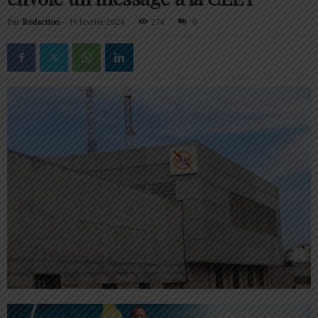
Par
Redaction
-
19 février 2024
274
0