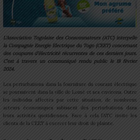
L’Association Togolaise des Consommateurs (ATC) interpelle
la Compagnie Energie Electrique du Togo (CEET) concernant
des coupures d’électricité récurrentes de ces derniers jours.
C’est à travers un communiqué rendu public le 18 février
2024.
Les perturbations dans la fourniture du courant électrique
se poursuivent dans la ville de Lomé et ses environs. Outre
les individus affectés par cette situation, de nombreux
acteurs économiques subissent des perturbations dans
leurs activités quotidiennes. Face à cela l’ATC invite les
clients de la CEET à exercer leur droit de plainte.