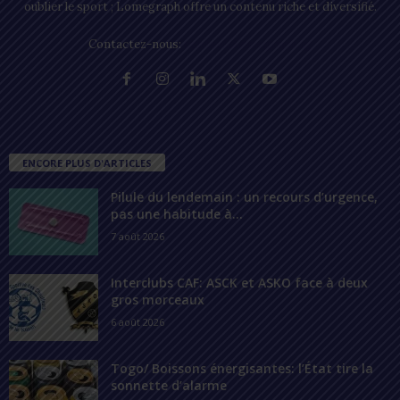
oublier le sport ; Lomegraph offre un contenu riche et diversifié.
Contactez-nous:
contact@lomegraph.tg
ENCORE PLUS D'ARTICLES
Pilule du lendemain : un recours d’urgence,
pas une habitude à...
7 août 2026
Interclubs CAF: ASCK et ASKO face à deux
gros morceaux
6 août 2026
Togo/ Boissons énergisantes: l’État tire la
sonnette d’alarme