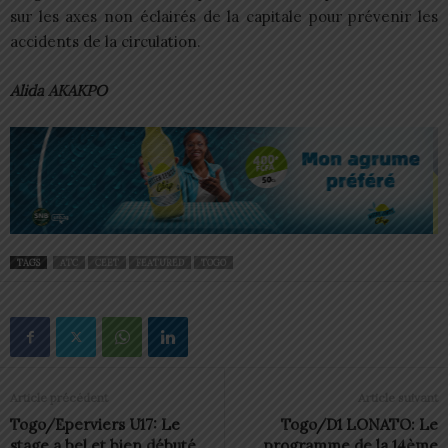
sur les axes non éclairés de la capitale pour prévenir les
accidents de la circulation.
Alida AKAKPO
TAGS
ATC
CEET
FEATURED
TOGO
Article précédent
Article suivant
Togo/Eperviers U17: Le
Togo/D1 LONATO: Le
stage a bel et bien débuté
programme de la 14ème