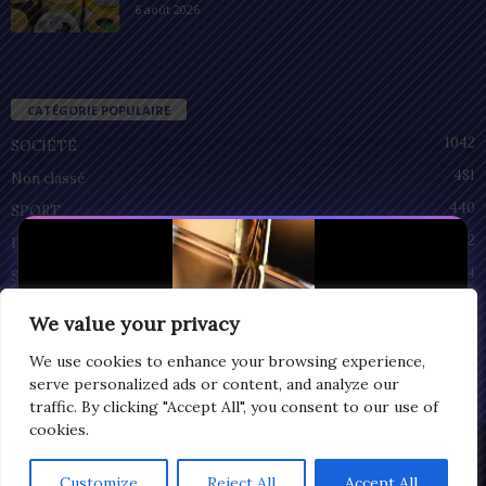
6 août 2026
CATÉGORIE POPULAIRE
1042
SOCIÉTÉ
481
Non classé
440
SPORT
212
POLITIQUE
94
SANTÉ
55
ECONOMIE
We value your privacy
51
CULTURE
We use cookies to enhance your browsing experience,
serve personalized ads or content, and analyze our
traffic. By clicking "Accept All", you consent to our use of
cookies.
Privacy
© Copyright 2025 | LOMEGRAPH
Customize
Reject All
Accept All