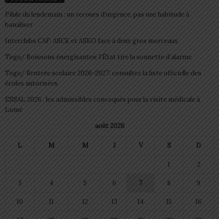
Pilule du lendemain : un recours d’urgence, pas une habitude à
banaliser
Interclubs CAF: ASCK et ASKO face à deux gros morceaux
Togo/ Boissons énergisantes: l’État tire la sonnette d’alarme
Togo/ Rentrée scolaire 2026-2027: consultez la liste officielle des
écoles autorisées
ESSAL 2026 : les admissibles convoqués pour la visite médicale à
Lomé
août 2026
L
M
M
J
V
S
D
1
2
3
4
5
6
7
8
9
10
11
12
13
14
15
16