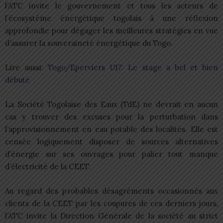
l’ATC invite le gouvernement et tous les acteurs de
l’écosystème énergétique togolais à une réflexion
approfondie pour dégager les meilleures stratégies en vue
d’assurer la souveraineté énergétique du Togo.
Lire aussi:
Togo/Eperviers U17: Le stage a bel et bien
débuté
La Société Togolaise des Eaux (TdE) ne devrait en aucun
cas y trouver des excuses pour la perturbation dans
l’approvisionnement en eau potable des localités. Elle est
censée logiquement disposer de sources alternatives
d’énergie sur ses ouvrages pour palier tout manque
d’électricité de la CEET.
Au regard des probables désagréments occasionnés aux
clients de la CEET par les coupures de ces derniers jours,
l’ATC invite la Direction Générale de la société au strict