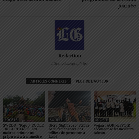
journée
Redaction
https://lomegraph.tg/
ARTICLES CONNEXES
PLUS DE L'AUTEUR
SOCIÉTÉ
SOCIÉTÉ
SOCIÉTÉ
SWEDD+ Togo / ECOLE
Glory Night 2026: Sonnie
Vogan : AGRI-ESPOIR
DE LA CHANCE : les
Badu fait chanter des
récompense les meilleurs
maitres-artisans se
milliers de personnes à
talents
préparent à transmettre
Lomé