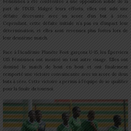
Féminines a été confrontée à une opposition solide de la
part de l’INJS. Malgré leurs efforts, elles ont subi une
défaite décevante avec un score d’un but à zéro.
Cependant, cette défaite initiale n’a pas eu d’impact leur
détermination, et elles sont revenues plus fortes lors de
leur deuxième match.
Face à l’Académie Planète Foot garçons U-15, les Éperviers
U15 Féminines ont montré un tout autre visage. Elles ont
dominé le match de bout en bout et ont finalement
remporté une victoire convaincante avec un score de deux
buts à zéro. Cette victoire a permis à l’équipe de se qualifier
pour la finale du tournoi.