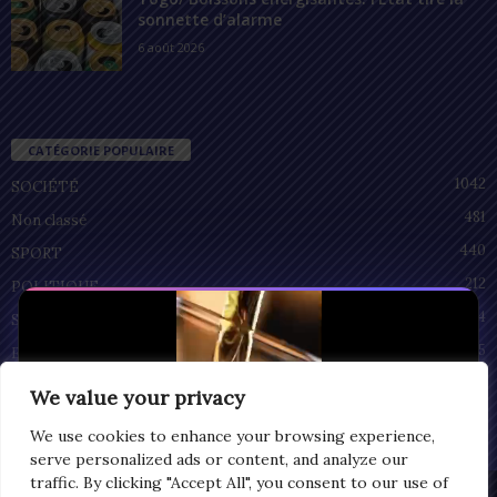
sonnette d’alarme
6 août 2026
CATÉGORIE POPULAIRE
1042
SOCIÉTÉ
481
Non classé
440
SPORT
212
POLITIQUE
94
SANTÉ
55
ECONOMIE
51
CULTURE
We value your privacy
We use cookies to enhance your browsing experience,
serve personalized ads or content, and analyze our
traffic. By clicking "Accept All", you consent to our use of
Privacy