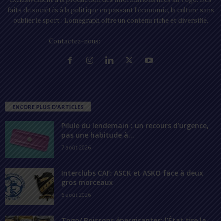
faits de sociétés à la politique en passant l’économie, la culture sans
oublier le sport ; Lomegraph offre un contenu riche et diversifié.
Contactez-nous:
contact@lomegraph.tg
ENCORE PLUS D'ARTICLES
Pilule du lendemain : un recours d’urgence,
pas une habitude à...
7 août 2026
Interclubs CAF: ASCK et ASKO face à deux
gros morceaux
6 août 2026
Togo/ Boissons énergisantes: l’État tire la