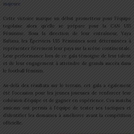
majeure
Cette victoire marque un début prometteur pour l’équipe
togolaise alors qu’elle se prépare pour la CAN U15
Féminine. Sous la direction de leur entraîneur, Yaya
Safiana, les Éperviers U15 Féminines sont déterminées à
représenter fièrement leur pays sur la scène continentale.
Leur performance lors de ce gala témoigne de leur talent
et de leur engagement à atteindre de grands succès dans
le football féminin.
Au-delà des résultats sur le terrain, cet gala a également
été l’occasion pour les jeunes joueuses de renforcer leur
cohésion d’équipe et de gagner en expérience. Ces matchs
amicaux ont permis à l’équipe de tester ses tactiques et
d’identifier les domaines à améliorer avant la compétition
officielle.