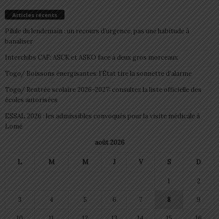
Articles récents
Pilule du lendemain : un recours d’urgence, pas une habitude à
banaliser
Interclubs CAF: ASCK et ASKO face à deux gros morceaux
Togo/ Boissons énergisantes: l’État tire la sonnette d’alarme
Togo/ Rentrée scolaire 2026-2027: consultez la liste officielle des
écoles autorisées
ESSAL 2026 : les admissibles convoqués pour la visite médicale à
Lomé
août 2026
L
M
M
J
V
S
D
1
2
3
4
5
6
7
8
9
10
11
12
13
14
15
16