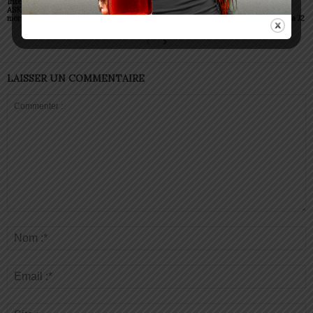
Interclubs CAF: ASCK et
Championnats scolaires :
Championnat D2 : des
ASKO face à deux gros
le LETP Sokodé décroche
surprises et des
morceaux
le titre national
confirmations lors de la J2
LAISSER UN COMMENTAIRE