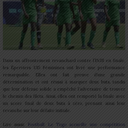
Dans un affrontement revanchard contre l’INJS en finale,
les Éperviers U15 Féminines ont livré une performance
remarquable. Elles ont fait preuve d’une grande
détermination et ont réussi à marquer deux buts, tandis
que leur défense solide a empêché l’adversaire de trouver
le chemin des filets. Ainsi, elles ont remporté la finale avec
un score final de deux buts à zéro, prenant ainsi leur
revanche sur leur défaite initiale.
Lire aussi:
Football: Le Togo accueille une compétition