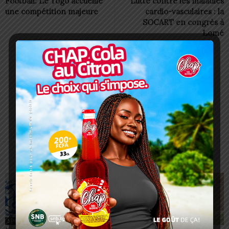
Football: Le Togo accueille
Lutte contre les maladies
une compétition majeure
cardio-vasculaires : la
SOCART en congrès à
Lomé
Redaction
https://lomegraph.tg/
ARTICLES CONNEXES
PLUS DE L'AUTEUR
SPORT
SPORT
SPORT