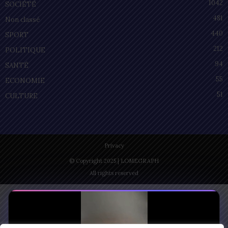
1042
SOCIÉTÉ
481
Non classé
440
SPORT
212
POLITIQUE
94
SANTÉ
55
ECONOMIE
51
CULTURE
Privacy
© Copyright 2025 | LOMEGRAPH
All rights reserved