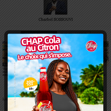
Charbel SOSSOUVI
ARTICLES CONNEXES
PLUS DE L'AUTEUR
Non classé
Non classé
Non classé
Togo/ Boissons
Togo/ Rentrée scolaire
ESSAL 2026 : les
énergisantes: l’État tire la
2026-2027: consultez la
admissibles convoqués
sonnette d’alarme
liste officielle des écoles
pour la visite médicale à
autorisées
Lomé
LAISSER UN COMMENTAIRE