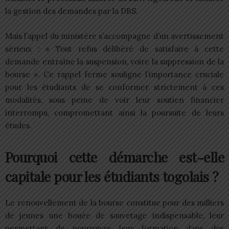
la gestion des demandes par la DBS.
Mais l’appel du ministère s’accompagne d’un avertissement
sérieux : « Tout refus délibéré de satisfaire à cette
demande entraîne la suspension, voire la suppression de la
bourse ». Ce rappel ferme souligne l’importance cruciale
pour les étudiants de se conformer strictement à ces
modalités, sous peine de voir leur soutien financier
interrompu, compromettant ainsi la poursuite de leurs
études.
Pourquoi cette démarche est-elle
capitale pour les étudiants togolais ?
Le renouvellement de la bourse constitue pour des milliers
de jeunes une bouée de sauvetage indispensable, leur
permettant de poursuivre leur formation dans des