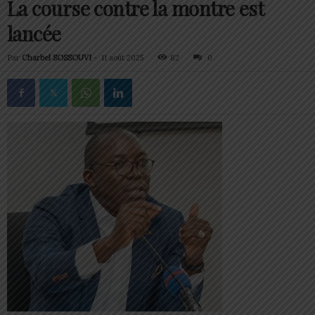
La course contre la montre est
lancée
Par
Charbel SOSSOUVI
-
11 août 2025
82
0