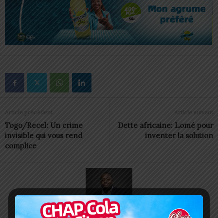
Article précédent
Article suivant
Togo/Recel: Un crime
Dette africaine: Lomé pour
invisible qui vous rend
inventer la solution
complice