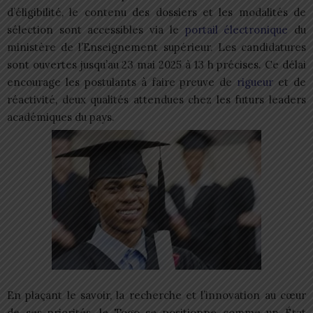
d’éligibilité, le contenu des dossiers et les modalités de
sélection sont accessibles via le
portail électronique
du
ministère de l’Enseignement supérieur. Les candidatures
sont ouvertes jusqu’au 23 mai 2025 à 13 h précises. Ce délai
encourage les postulants à faire preuve de
rigueur
et de
réactivité, deux qualités attendues chez les futurs leaders
académiques du pays.
En plaçant le savoir, la recherche et l’innovation au cœur
de ses priorités, le Togo se positionne comme un État