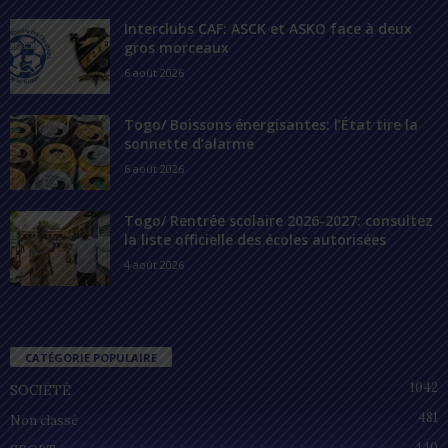
Interclubs CAF: ASCK et ASKO face à deux
gros morceaux
6 août 2026
Togo/ Boissons énergisantes: l’État tire la
sonnette d’alarme
6 août 2026
Togo/ Rentrée scolaire 2026-2027: consultez
la liste officielle des écoles autorisées
4 août 2026
CATÉGORIE POPULAIRE
1042
SOCIÉTÉ
481
Non classé
440