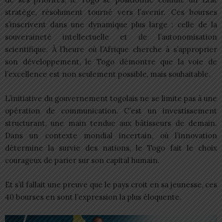
stratège, résolument tourné vers l’avenir. Ces bourses
s’inscrivent dans une dynamique plus large : celle de la
souveraineté intellectuelle et de l’autonomisation
scientifique. À l’heure où l’Afrique cherche à s’approprier
son développement, le Togo démontre que la voie de
l’excellence est non seulement possible, mais souhaitable.
L’initiative du gouvernement togolais ne se limite pas à une
opération de communication. C’est un investissement
structurant, une main tendue aux bâtisseurs de demain.
Dans un contexte mondial incertain, où l’innovation
détermine la survie des nations, le Togo fait le choix
courageux de parier sur son capital humain.
Et s’il fallait une preuve que le pays croit en sa jeunesse, ces
40 bourses en sont l’expression la plus éloquente.