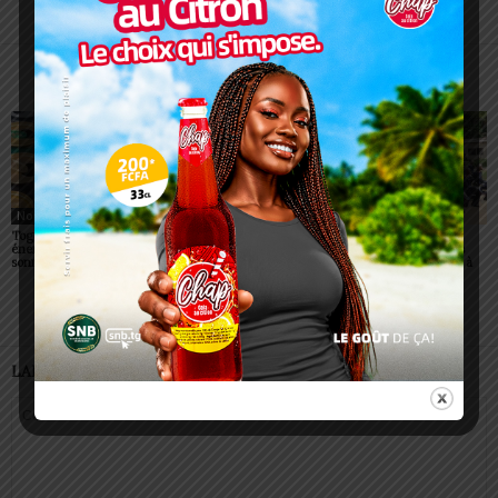
Charbel SOSSOUVI
ARTICLES CONNEXES
PLUS DE L'AUTEUR
Non classé
Non classé
Non classé
Togo/ Boissons
Togo/ Rentrée scolaire
ESSAL 2026 : les
énergisantes: l’État tire la
2026-2027: consultez la
admissibles convoqués
sonnette d’alarme
liste officielle des écoles
pour la visite médicale à
autorisées
Lomé
LAISSER UN COMMENTAIRE