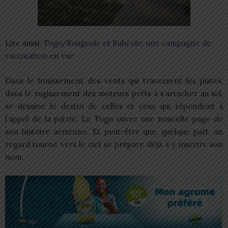
Lire aussi:
Togo/Rougeole et Rubéole: une campagne de
vaccination en vue
Dans le bruissement des vents qui traversent les pistes,
dans le rugissement des moteurs prêts à s’arracher au sol,
se dessine le destin de celles et ceux qui répondent à
l’appel de la patrie. Le Togo ouvre une nouvelle page de
son histoire aérienne. Et peut-être que, quelque part, un
regard tourné vers le ciel se prépare déjà à y inscrire son
nom.