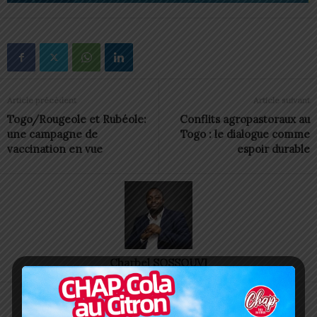
Article précédent
Article suivant
Togo/Rougeole et Rubéole:
Conflits agropastoraux au
une campagne de
Togo : le dialogue comme
vaccination en vue
espoir durable
Charbel SOSSOUVI
ARTICLES CONNEXES
PLUS DE L'AUTEUR