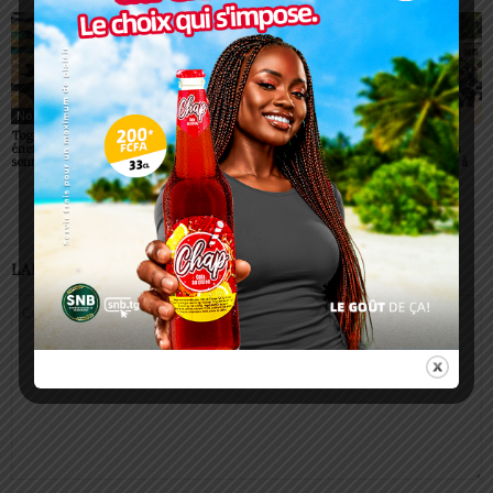
Non classé
Non classé
Non classé
Togo/ Boissons
Togo/ Rentrée scolaire
ESSAL 2026 : les
énergisantes: l’État tire la
2026-2027: consultez la
admissibles convoqués
sonnette d’alarme
liste officielle des écoles
pour la visite médicale à
autorisées
Lomé
LAISSER UN COMMENTAIRE