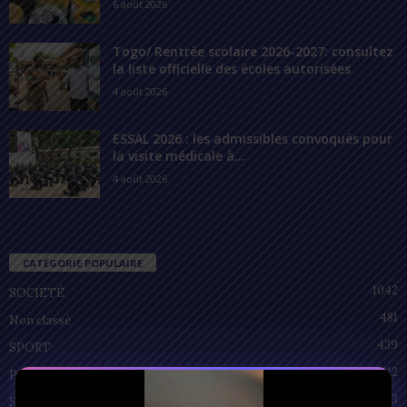
6 août 2026
Togo/ Rentrée scolaire 2026-2027: consultez
la liste officielle des écoles autorisées
4 août 2026
ESSAL 2026 : les admissibles convoqués pour
la visite médicale à...
4 août 2026
CATÉGORIE POPULAIRE
1042
SOCIÉTÉ
481
Non classé
439
SPORT
212
POLITIQUE
93
SANTÉ