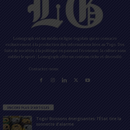
Lomegraph est un média en ligne togolais qui se consacre
exclusivement à la production des informations liées au Togo. Des
faits de sociétés à la politique en passant l’économie, la culture sans
oublier le sport ; Lomegraph offre un contenu riche et diversifié.
Contactez-nous:
contact@lomegraph.tg
ENCORE PLUS D'ARTICLES
Togo/ Boissons énergisantes: l’État tire la
sonnette d’alarme