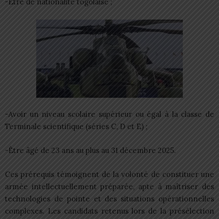
-Être de nationalité togolaise ;
-Avoir un niveau scolaire supérieur ou égal à la classe de
Terminale scientifique (séries C, D et E) ;
-Être âgé de 23 ans au plus au 31 décembre 2025.
Ces prérequis témoignent de la volonté de constituer une
armée intellectuellement préparée, apte à maîtriser des
technologies de pointe et des situations opérationnelles
complexes. Les candidats retenus lors de la présélection