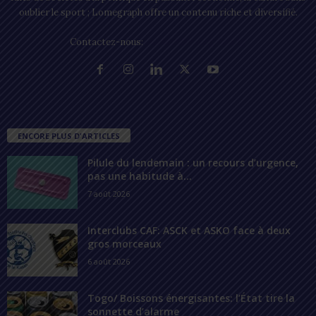
oublier le sport ; Lomegraph offre un contenu riche et diversifié.
Contactez-nous:
contact@lomegraph.tg
ENCORE PLUS D'ARTICLES
Pilule du lendemain : un recours d’urgence,
pas une habitude à...
7 août 2026
Interclubs CAF: ASCK et ASKO face à deux
gros morceaux
6 août 2026
Togo/ Boissons énergisantes: l’État tire la
sonnette d’alarme