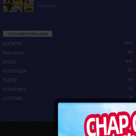
6 août 2026
CATÉGORIE POPULAIRE
1042
SOCIÉTÉ
481
Non classé
440
SPORT
212
POLITIQUE
94
SANTÉ
55
ECONOMIE
51
CULTURE
Privacy