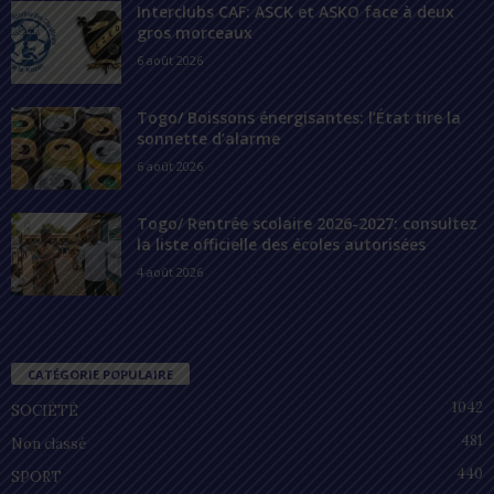
Interclubs CAF: ASCK et ASKO face à deux
gros morceaux
6 août 2026
Togo/ Boissons énergisantes: l’État tire la
sonnette d’alarme
6 août 2026
Togo/ Rentrée scolaire 2026-2027: consultez
la liste officielle des écoles autorisées
4 août 2026
CATÉGORIE POPULAIRE
1042
SOCIÉTÉ
481
Non classé
440
SPORT