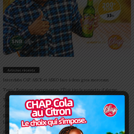
Articles récents
Interclubs CAF: ASCK et ASKO face à deux gros morceaux
Togo/ Boissons énergisantes: l’État tire la sonnette d’alarme
Togo/ Rentrée scolaire 2026-2027: consultez la liste officielle des
écoles autorisées
ESSAL 2026 : les admissibles convoqués pour la visite médicale à
Lomé
SWEDD+ Togo / ECOLE DE LA CHANCE : les maitres-artisans se