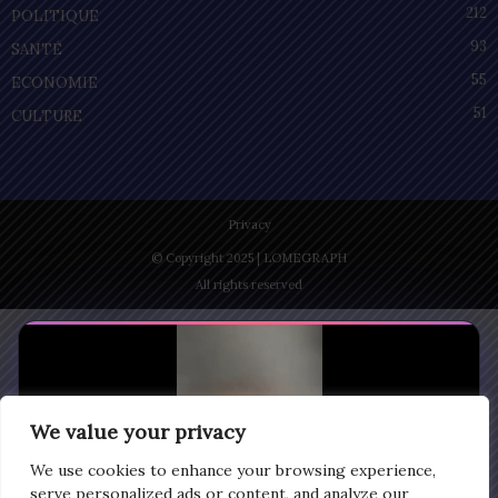
212
POLITIQUE
93
SANTÉ
55
ECONOMIE
51
CULTURE
Privacy
© Copyright 2025 | LOMEGRAPH
All rights reserved
We value your privacy
We use cookies to enhance your browsing experience,
serve personalized ads or content, and analyze our