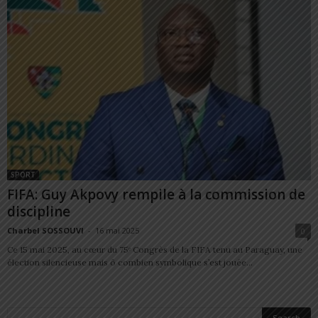
SPORT
FIFA: Guy Akpovy rempile à la commission de
discipline
Charbel SOSSOUVI
-
16 mai 2025
0
Ce 15 mai 2025, au cœur du 75ᵉ Congrès de la FIFA tenu au Paraguay, une
élection silencieuse mais ô combien symbolique s’est jouée...