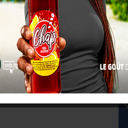
17
24
31
« Juil