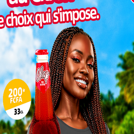
Togo/
liste
ESSAL
visit
SWED
maitr
Glory
milli
Vogan
talen
L
3
10