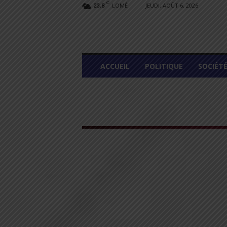
C
LOMÉ
JEUDI, AOÛT 6, 2026
23.8
L
ACCUEIL
POLITIQUE
SOCIÉT
O
M
E
G
R
A
P
H