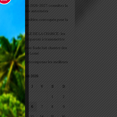
 Rentrée scolaire 2026-2027: consultez la
 officielle des écoles autorisées
 2026 : les admissibles convoqués pour la
e médicale à Lomé
D+ Togo / ECOLE DE LA CHANCE : les
es-artisans se préparent à transmettre
 Night 2026: Sonnie Badu fait chanter des
ers de personnes à Lomé
 : AGRI-ESPOIR récompense les meilleurs
ts
août 2026
M
M
J
V
S
D
1
2
4
5
6
7
8
9
11
12
13
14
15
16