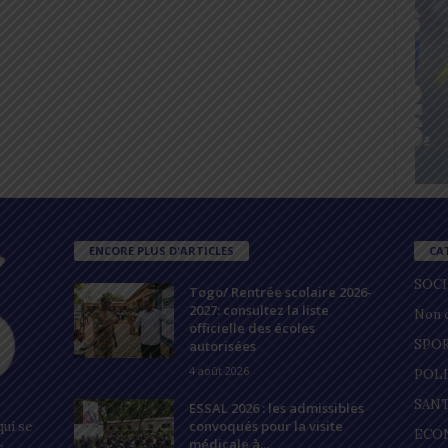
ENCORE PLUS D'ARTICLES
CA
SOC
Togo/ Rentrée scolaire 2026-
2027: consultez la liste
Non c
officielle des écoles
SPO
autorisées
4 août 2026
POL
SAN
ESSAL 2026 : les admissibles
convoqués pour la visite
ui se
ECO
médicale à...
s