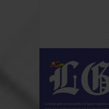
Lomegraph est un média en ligne togolais q
consacre exclusivement à la production de