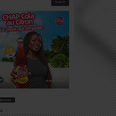
abonnez
il