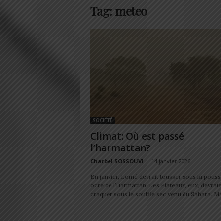
Tag: meteo
SOCIÉTÉ
Climat: Où est passé
l’harmattan?
Charbel SOSSOUVI
-
14 janvier 2026
En janvier, Lomé devrait tousser sous la pouss
ocre de l’Harmattan. Les Plateaux, eux, devrai
craquer sous le souffle sec venu du Sahara. Mai