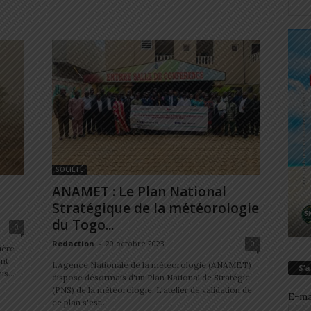
SOCIÉTÉ
ANAMET : Le Plan National
Stratégique de la météorologie
du Togo...
0
Redaction
-
20 octobre 2023
0
ière
ent
L’Agence Nationale de la météorologie (ANAMET)
S’
s...
dispose désormais d'un Plan National de Stratégie
(PNS) de la météorologie. L'atelier de validation de
E-ma
ce plan s'est...