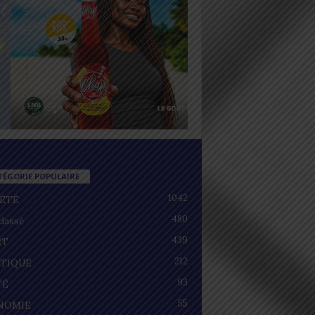
TÉGORIE POPULAIRE
1042
IÉTÉ
480
lassé
439
RT
212
ITIQUE
93
TÉ
55
NOMIE