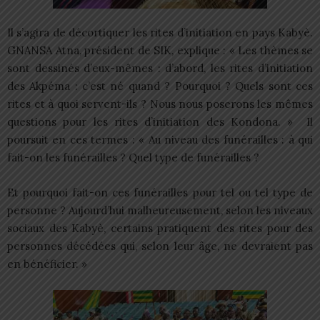
Il s’agira de décortiquer les rites d’initiation en pays Kabyè.
GNANSA Atna, président de SIK, explique : « Les thèmes se
sont dessinés d’eux-mêmes : d’abord, les rites d’initiation
des Akpéma : c’est né quand ? Pourquoi ? Quels sont ces
rites et à quoi servent-ils ? Nous nous poserons les mêmes
questions pour les rites d’initiation des Kondona. » Il
poursuit en ces termes : « Au niveau des funérailles : à qui
fait-on les funérailles ? Quel type de funérailles ?
Et pourquoi fait-on ces funérailles pour tel ou tel type de
personne ? Aujourd’hui malheureusement, selon les niveaux
sociaux des Kabyè, certains pratiquent des rites pour des
personnes décédées qui, selon leur âge, ne devraient pas
en bénéficier. »