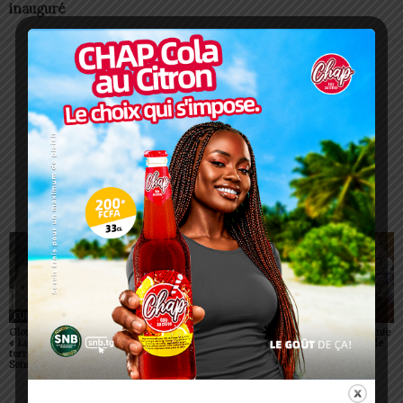
inauguré
Alida AKAKPO
ARTICLES CONNEXES
PLUS DE L'AUTEUR
CULTURE
CULTURE
SOCIÉTÉ
Glory Night Lomé 2026 :
Fiala 2026 prend une
Glory Night 2026: Sonnie
« Le ciel rencontrera la
dimension internationale
Badu débarque au stade
terre, il y aura un réveil »,
avec Onel Mala à Lomé
de Kégué
Sonnie Badu