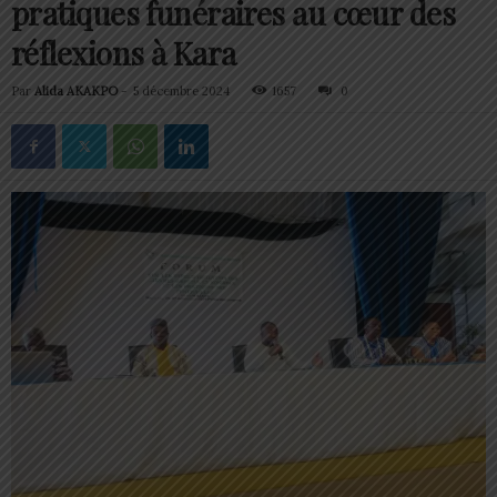
pratiques funéraires au cœur des
réflexions à Kara
Par
Alida AKAKPO
-
5 décembre 2024
1657
0