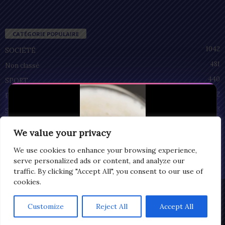
CATÉGORIE POPULAIRE
1042
SOCIÉTÉ
481
Non classé
440
SPORT
212
POLITIQUE
93
SANTÉ
55
ECONOMIE
We value your privacy
51
CULTURE
We use cookies to enhance your browsing experience,
serve personalized ads or content, and analyze our
traffic. By clicking "Accept All", you consent to our use of
cookies.
Privacy
© Copyright 2025 | LOMEGRAPH
Customize
Reject All
Accept All
0:09
All rights reserved