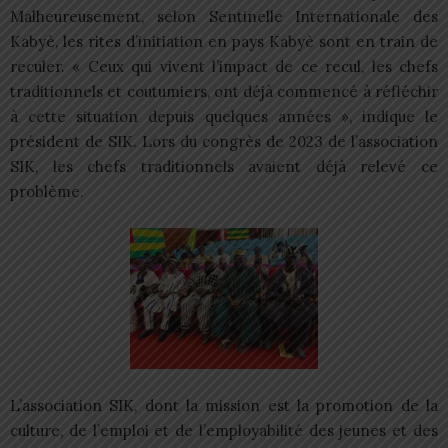
Malheureusement, selon Sentinelle Internationale des
Kabyè, les rites d’initiation en pays Kabyè sont en train de
reculer. « Ceux qui vivent l’impact de ce recul, les chefs
traditionnels et coutumiers, ont déjà commencé à réfléchir
à cette situation depuis quelques années », indique le
président de SIK. Lors du congrès de 2023 de l’association
SIK, les chefs traditionnels avaient déjà relevé ce
problème.
L’association SIK, dont la mission est la promotion de la
culture, de l’emploi et de l’employabilité des jeunes et des