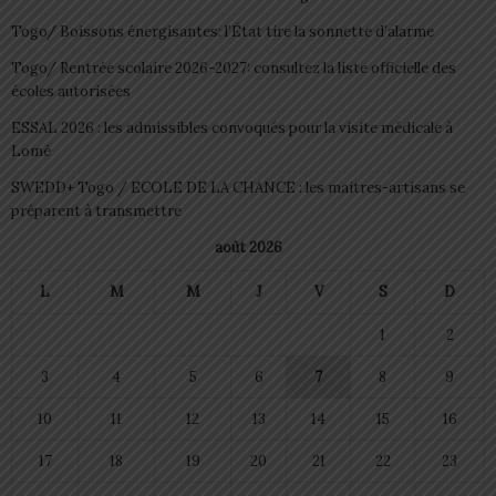
Togo/ Boissons énergisantes: l’État tire la sonnette d’alarme
Togo/ Rentrée scolaire 2026-2027: consultez la liste officielle des
écoles autorisées
ESSAL 2026 : les admissibles convoqués pour la visite médicale à
Lomé
SWEDD+ Togo / ECOLE DE LA CHANCE : les maitres-artisans se
préparent à transmettre
août 2026
L
M
M
J
V
S
D
1
2
3
4
5
6
7
8
9
10
11
12
13
14
15
16
17
18
19
20
21
22
23