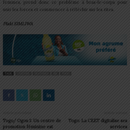
femmes, prend donc ce problème à bras-le-corps pour
unir les forces et commencer à réfléchir sur les rites.
Plaki SIMLIWA
TAGS
CULTURE
FEATURED
SIK
TOGO
Article précédent
Article suivant
Togo/ Ogou 1: Un centre de
Togo: La CEET digitalise ses
promotion féminine est
services