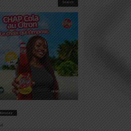
abonnez
il