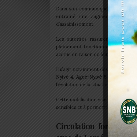
Dans son communiqué, l’ANPC indiqu
entraîné une augmentation signi
d’assainissement.
Les autorités rassurent toutefois
pleinement fonctionnel. Néanmoins, 
accrue en raison de leur vulnérabilité
Il s’agit notamment des communes
G
Nyivé 4, Agoè-Nyivé 5 et Agoè-Nyi
l’évolution de la situation avec une a
Cette mobilisation vise à prévenir to
sensibles et à permettre une interve
Circulation fortement