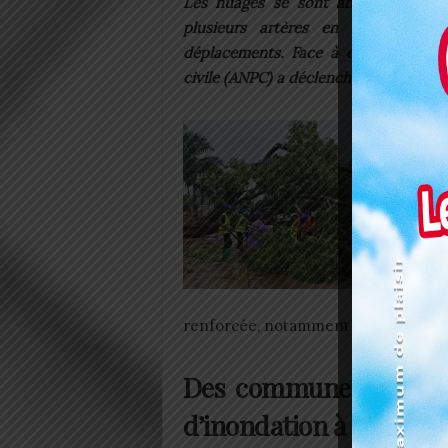
Les nuages se sont abattus avec un
plusieurs artères en véritables 
déplacements. Face à cette situatio
civile (ANPC) a déclenché une alerte à 
renforcée, notamment dans les zones
Des communes particu
d’inondation à Lomé