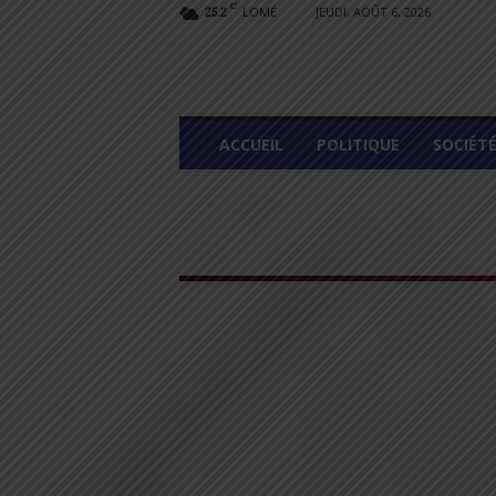
C
LOMÉ
JEUDI, AOÛT 6, 2026
25.2
L
ACCUEIL
POLITIQUE
SOCIÉT
O
M
E
G
R
A
P
H