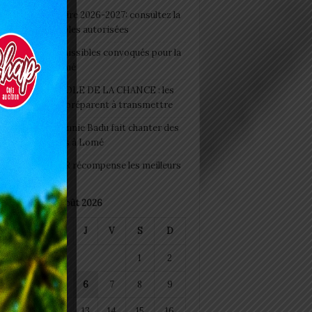
 Rentrée scolaire 2026-2027: consultez la
 officielle des écoles autorisées
 2026 : les admissibles convoqués pour la
e médicale à Lomé
D+ Togo / ECOLE DE LA CHANCE : les
es-artisans se préparent à transmettre
 Night 2026: Sonnie Badu fait chanter des
ers de personnes à Lomé
 : AGRI-ESPOIR récompense les meilleurs
ts
août 2026
M
M
J
V
S
D
1
2
4
5
6
7
8
9
11
12
13
14
15
16