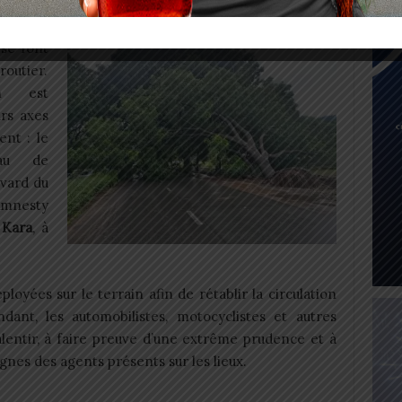
se font
outier.
on est
urs axes
ent : le
eau de
evard du
mnesty
a
Kara
, à
loyées sur le terrain afin de rétablir la circulation
ndant, les automobilistes, motocyclistes et autres
alentir, à faire preuve d’une extrême prudence et à
nes des agents présents sur les lieux.