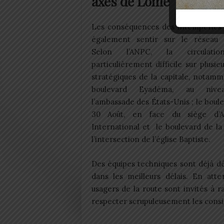
axes de Lomé
Les conséquences des intempéries 
également sentir sur le réseau r
Selon l’ANPC, la circulati
particulièrement difficile sur plusie
stratégiques de la capitale, notamm
boulevard Eyadéma, au niv
l’ambassade des États-Unis ; le boul
30 Août, en face du siège d’A
International et le boulevard de l
l’intersection de l’église Baptiste.
Des équipes techniques sont déjà dép
dans les meilleurs délais. En atte
usagers de la route sont invités à r
respecter scrupuleusement les consig