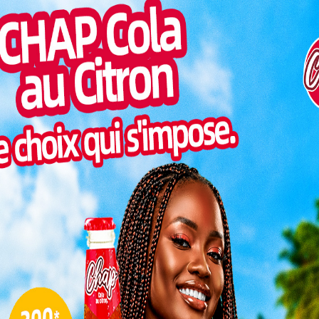
e rare intensité sur Lomé ce lundi, transformant
Togo/
cours d’eau et compliquant considérablement les
liste
n préoccupante, l’Agence nationale de la protection
ESSAL
l’attention de la population.
visit
Lire aussi:
Lomé : Mgr Isaac Jogues Gaglo
SWED
prend officiellement les rênes de
maitr
l’archidiocèse
Glory
milli
Si le réseau d’évacuation des eaux
Vogan
fonctionne normalement, la montée rapide
talen
des eaux dans plusieurs ouvrages
d’assainissement impose une vigilance
 les plus exposées aux inondations à Lomé.
L
lièrement exposées aux risques
3
10