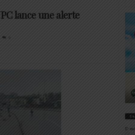
NPC lance une alerte
0
S’
E-ma