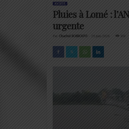
SOCIÉTÉ
Pluies à Lomé : l’A
urgente
Par
Charbel SOSSOUVI
-
29 juin 2026
130