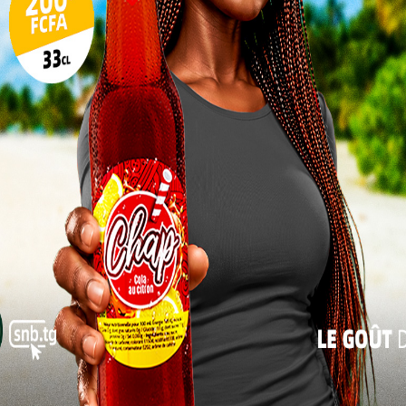
e que les fortes précipitations enregistrées ont
17
ficative du niveau des eaux dans les ouvrages
24
31
 que le dispositif d’évacuation des eaux demeure
« Juil
plusieurs secteurs font l’objet d’une surveillance
.
olfe 2, Golfe 3, Golfe 5, Golfe 7, Agoè-Nyivé 2, Agoè-
vé 6
, où les équipes de la protection civile suivent
ttention particulière.
ut risque pour les
populations
vivant dans ces zones
ntion rapide en cas d’urgence.
 perturbée sur plusieurs grands