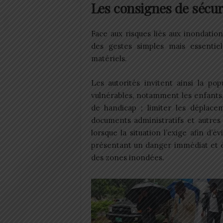
Les consignes de sécur
Face aux risques liés aux inondati
des gestes simples mais essentiel
matériels.
Les autorités invitent ainsi la pop
vulnérables, notamment les enfants,
de handicap ; limiter les déplacem
documents administratifs et autres 
lorsque la situation l’exige afin d’é
présentant un danger immédiat et é
des zones inondées.