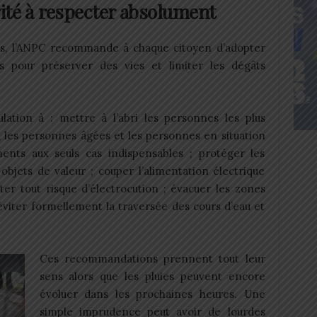
ité à respecter absolument
ons, l’ANPC recommande à chaque citoyen d’adopter
s pour préserver des vies et limiter les dégâts
ulation à : mettre à l’abri les personnes les plus
 les personnes âgées et les personnes en situation
ents aux seuls cas indispensables ; protéger les
objets de valeur ; couper l’alimentation électrique
viter tout risque d’électrocution ; évacuer les zones
viter formellement la traversée des cours d’eau et
Ces recommandations prennent tout leur
sens alors que les pluies peuvent encore
évoluer dans les prochaines heures. Une
simple imprudence peut avoir de lourdes